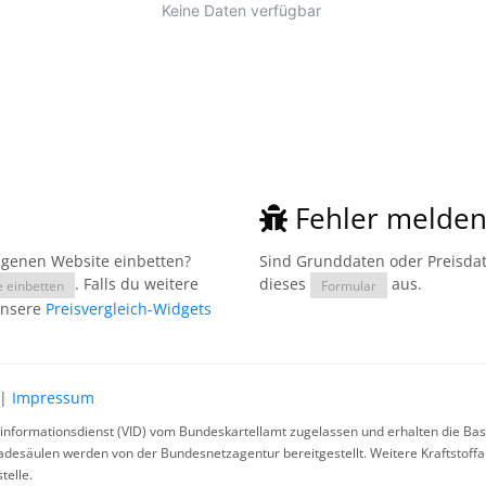
Fehler melde
eigenen Website einbetten?
Sind Grunddaten oder Preisdate
. Falls du weitere
dieses
aus.
e einbetten
Formular
unsere
Preisvergleich-Widgets
|
Impressum
rinformationsdienst (VID) vom Bundeskartellamt zugelassen und erhalten die Basi
ladesäulen werden von der Bundesnetzagentur bereitgestellt. Weitere Kraftstoff
telle.