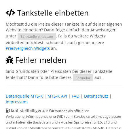
Tankstelle einbetten
Möchtest du die Preise dieser Tankstelle auf deiner eigenen
Website einbetten? Dann folge einfach den Anweisungen
unter
. Falls du weitere Widgets
Tankstelle einbetten
einbetten möchtest, schaue dir auch gerne unsere
Preisvergleich-Widgets
an.
Fehler melden
Sind Grunddaten oder Preisdaten bei dieser Tankstelle
fehlerhaft? Dann fülle bitte dieses
aus.
Formular
Datenquelle MTS-K
|
MTS-K API
|
FAQ
|
Datenschutz
|
Impressum
kraftstoffbilliger.de
Wir wurden als offizieller
Verbraucherinformationsdienst (VID) vom Bundeskartellamt zugelassen
und erhalten die Basisdaten und aktuellen Spritpreise für E5, E10 und
Diesel von der Markttransparenzstelle für Kraftstoffe (MTS-K). Daten für