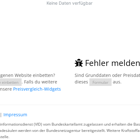
Fehler melde
eigenen Website einbetten?
Sind Grunddaten oder Preisdate
. Falls du weitere
dieses
aus.
e einbetten
Formular
unsere
Preisvergleich-Widgets
|
Impressum
rinformationsdienst (VID) vom Bundeskartellamt zugelassen und erhalten die Basi
ladesäulen werden von der Bundesnetzagentur bereitgestellt. Weitere Kraftstoff
telle.