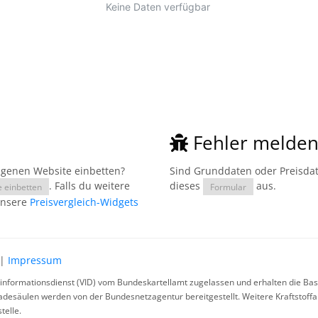
Fehler melde
eigenen Website einbetten?
Sind Grunddaten oder Preisdate
. Falls du weitere
dieses
aus.
e einbetten
Formular
unsere
Preisvergleich-Widgets
|
Impressum
rinformationsdienst (VID) vom Bundeskartellamt zugelassen und erhalten die Basi
ladesäulen werden von der Bundesnetzagentur bereitgestellt. Weitere Kraftstoff
telle.