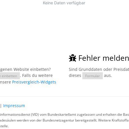
Fehler melde
eigenen Website einbetten?
Sind Grunddaten oder Preisdate
. Falls du weitere
dieses
aus.
e einbetten
Formular
unsere
Preisvergleich-Widgets
|
Impressum
rinformationsdienst (VID) vom Bundeskartellamt zugelassen und erhalten die Basi
ladesäulen werden von der Bundesnetzagentur bereitgestellt. Weitere Kraftstoff
telle.