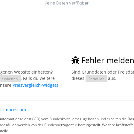
Fehler melde
eigenen Website einbetten?
Sind Grunddaten oder Preisdate
. Falls du weitere
dieses
aus.
e einbetten
Formular
unsere
Preisvergleich-Widgets
|
Impressum
rinformationsdienst (VID) vom Bundeskartellamt zugelassen und erhalten die Basi
ladesäulen werden von der Bundesnetzagentur bereitgestellt. Weitere Kraftstoff
telle.