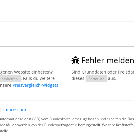
Fehler melde
eigenen Website einbetten?
Sind Grunddaten oder Preisdate
. Falls du weitere
dieses
aus.
e einbetten
Formular
unsere
Preisvergleich-Widgets
|
Impressum
rinformationsdienst (VID) vom Bundeskartellamt zugelassen und erhalten die Basi
ladesäulen werden von der Bundesnetzagentur bereitgestellt. Weitere Kraftstoff
telle.