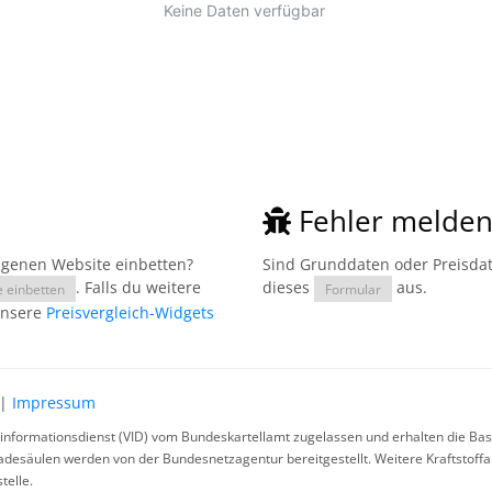
Fehler melde
eigenen Website einbetten?
Sind Grunddaten oder Preisdate
. Falls du weitere
dieses
aus.
e einbetten
Formular
unsere
Preisvergleich-Widgets
|
Impressum
rinformationsdienst (VID) vom Bundeskartellamt zugelassen und erhalten die Basi
ladesäulen werden von der Bundesnetzagentur bereitgestellt. Weitere Kraftstoff
telle.