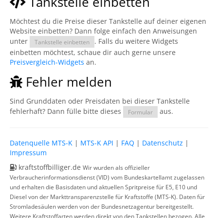
Tankstelle einbetten
Möchtest du die Preise dieser Tankstelle auf deiner eigenen
Website einbetten? Dann folge einfach den Anweisungen
unter
. Falls du weitere Widgets
Tankstelle einbetten
einbetten möchtest, schaue dir auch gerne unsere
Preisvergleich-Widgets
an.
Fehler melden
Sind Grunddaten oder Preisdaten bei dieser Tankstelle
fehlerhaft? Dann fülle bitte dieses
aus.
Formular
Datenquelle MTS-K
|
MTS-K API
|
FAQ
|
Datenschutz
|
Impressum
kraftstoffbilliger.de
Wir wurden als offizieller
Verbraucherinformationsdienst (VID) vom Bundeskartellamt zugelassen
und erhalten die Basisdaten und aktuellen Spritpreise für E5, E10 und
Diesel von der Markttransparenzstelle für Kraftstoffe (MTS-K). Daten für
Stromladesäulen werden von der Bundesnetzagentur bereitgestellt.
Weitere Kraftstoffarten werden direkt von den Tankstellen bezogen. Alle