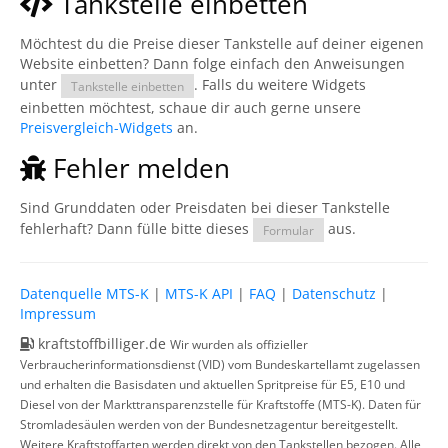
Tankstelle einbetten
Möchtest du die Preise dieser Tankstelle auf deiner eigenen
Website einbetten? Dann folge einfach den Anweisungen
unter
. Falls du weitere Widgets
Tankstelle einbetten
einbetten möchtest, schaue dir auch gerne unsere
Preisvergleich-Widgets
an.
Fehler melden
Sind Grunddaten oder Preisdaten bei dieser Tankstelle
fehlerhaft? Dann fülle bitte dieses
aus.
Formular
Datenquelle MTS-K
|
MTS-K API
|
FAQ
|
Datenschutz
|
Impressum
kraftstoffbilliger.de
Wir wurden als offizieller
Verbraucherinformationsdienst (VID) vom Bundeskartellamt zugelassen
und erhalten die Basisdaten und aktuellen Spritpreise für E5, E10 und
Diesel von der Markttransparenzstelle für Kraftstoffe (MTS-K). Daten für
Stromladesäulen werden von der Bundesnetzagentur bereitgestellt.
Weitere Kraftstoffarten werden direkt von den Tankstellen bezogen. Alle