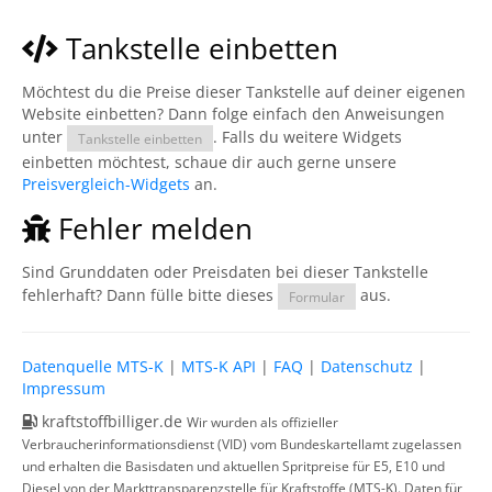
Tankstelle einbetten
Möchtest du die Preise dieser Tankstelle auf deiner eigenen
Website einbetten? Dann folge einfach den Anweisungen
unter
. Falls du weitere Widgets
Tankstelle einbetten
einbetten möchtest, schaue dir auch gerne unsere
Preisvergleich-Widgets
an.
Fehler melden
Sind Grunddaten oder Preisdaten bei dieser Tankstelle
fehlerhaft? Dann fülle bitte dieses
aus.
Formular
Datenquelle MTS-K
|
MTS-K API
|
FAQ
|
Datenschutz
|
Impressum
kraftstoffbilliger.de
Wir wurden als offizieller
Verbraucherinformationsdienst (VID) vom Bundeskartellamt zugelassen
und erhalten die Basisdaten und aktuellen Spritpreise für E5, E10 und
Diesel von der Markttransparenzstelle für Kraftstoffe (MTS-K). Daten für