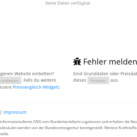
Fehler melde
eigenen Website einbetten?
Sind Grunddaten oder Preisdate
. Falls du weitere
dieses
aus.
e einbetten
Formular
unsere
Preisvergleich-Widgets
|
Impressum
rinformationsdienst (VID) vom Bundeskartellamt zugelassen und erhalten die Basi
ladesäulen werden von der Bundesnetzagentur bereitgestellt. Weitere Kraftstoff
telle.