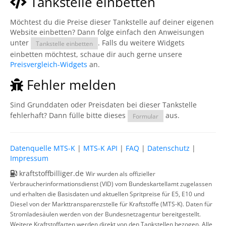
Tankstelle einbetten
Möchtest du die Preise dieser Tankstelle auf deiner eigenen
Website einbetten? Dann folge einfach den Anweisungen
unter
. Falls du weitere Widgets
Tankstelle einbetten
einbetten möchtest, schaue dir auch gerne unsere
Preisvergleich-Widgets
an.
Fehler melden
Sind Grunddaten oder Preisdaten bei dieser Tankstelle
fehlerhaft? Dann fülle bitte dieses
aus.
Formular
Datenquelle MTS-K
|
MTS-K API
|
FAQ
|
Datenschutz
|
Impressum
kraftstoffbilliger.de
Wir wurden als offizieller
Verbraucherinformationsdienst (VID) vom Bundeskartellamt zugelassen
und erhalten die Basisdaten und aktuellen Spritpreise für E5, E10 und
Diesel von der Markttransparenzstelle für Kraftstoffe (MTS-K). Daten für
Stromladesäulen werden von der Bundesnetzagentur bereitgestellt.
Weitere Kraftstoffarten werden direkt von den Tankstellen bezogen. Alle