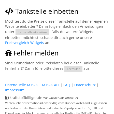
Tankstelle einbetten
Möchtest du die Preise dieser Tankstelle auf deiner eigenen
Website einbetten? Dann folge einfach den Anweisungen
unter
. Falls du weitere Widgets
Tankstelle einbetten
einbetten möchtest, schaue dir auch gerne unsere
Preisvergleich-Widgets
an.
Fehler melden
Sind Grunddaten oder Preisdaten bei dieser Tankstelle
fehlerhaft? Dann fülle bitte dieses
aus.
Formular
Datenquelle MTS-K
|
MTS-K API
|
FAQ
|
Datenschutz
|
Impressum
kraftstoffbilliger.de
Wir wurden als offizieller
Verbraucherinformationsdienst (VID) vom Bundeskartellamt zugelassen
und erhalten die Basisdaten und aktuellen Spritpreise für E5, E10 und
Diesel von der Markttransparenzstelle für Kraftstoffe (MTS-K). Daten für