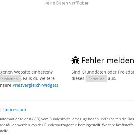
Fehler melde
eigenen Website einbetten?
Sind Grunddaten oder Preisdate
. Falls du weitere
dieses
aus.
e einbetten
Formular
unsere
Preisvergleich-Widgets
|
Impressum
rinformationsdienst (VID) vom Bundeskartellamt zugelassen und erhalten die Basi
ladesäulen werden von der Bundesnetzagentur bereitgestellt. Weitere Kraftstoff
telle.