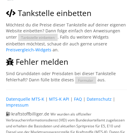
Tankstelle einbetten
Möchtest du die Preise dieser Tankstelle auf deiner eigenen
Website einbetten? Dann folge einfach den Anweisungen
unter
. Falls du weitere Widgets
Tankstelle einbetten
einbetten möchtest, schaue dir auch gerne unsere
Preisvergleich-Widgets
an.
Fehler melden
Sind Grunddaten oder Preisdaten bei dieser Tankstelle
fehlerhaft? Dann fülle bitte dieses
aus.
Formular
Datenquelle MTS-K
|
MTS-K API
|
FAQ
|
Datenschutz
|
Impressum
kraftstoffbilliger.de
Wir wurden als offizieller
Verbraucherinformationsdienst (VID) vom Bundeskartellamt zugelassen
und erhalten die Basisdaten und aktuellen Spritpreise für E5, E10 und
Diesel von der Markttransparenzstelle für Kraftstoffe (MTS-K). Daten für