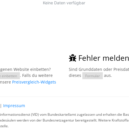
Fehler melde
eigenen Website einbetten?
Sind Grunddaten oder Preisdate
. Falls du weitere
dieses
aus.
e einbetten
Formular
unsere
Preisvergleich-Widgets
|
Impressum
rinformationsdienst (VID) vom Bundeskartellamt zugelassen und erhalten die Basi
ladesäulen werden von der Bundesnetzagentur bereitgestellt. Weitere Kraftstoff
telle.