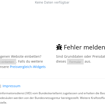
Fehler melde
eigenen Website einbetten?
Sind Grunddaten oder Preisdate
. Falls du weitere
dieses
aus.
e einbetten
Formular
unsere
Preisvergleich-Widgets
|
Impressum
rinformationsdienst (VID) vom Bundeskartellamt zugelassen und erhalten die Basi
ladesäulen werden von der Bundesnetzagentur bereitgestellt. Weitere Kraftstoff
telle.