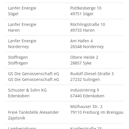
Lanfer Energie
Püttkesberge 10
Sögel
49751 Sögel
Lanfer Energie
Röchlingstraße 10
Haren
49733 Haren
Lanfer Energie
Am Hafen 4
Norderney
26548 Norderney
Stoffregen
Obere Heide 2
Stoffregen
28857 Syke
GS Die Genossenschaft eG
Rudolf-Diesel-Straße 3
GS Die Genossenschaft eG
27232 Sulingen
Schuster & Sohn KG
Industriering 9
Edenkoben
67440 Edenkoben
Mülhauser Str. 2
Freie Tankstelle Alexander
79110 Freiburg im Breisgau
Zajelsnik
Lamberjohann
Kupferstraße 23