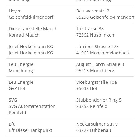
Hoyer
Bajuwarenstr. 2
Geisenfeld-Ilmendorf
85290 Geisenfeld-Ilmendorf
Dieseltankstelle Mauch
Talstrasse 38
Konrad Mauch
72362 Nusplingen
Josef Höckelmann KG
Lürriper Strasse 278
Josef Höckelmann KG
41065 Mönchengladbach
Leu Energie
August-Horch-Straße 3
Münchberg
95213 Münchberg
Leu Energie
Viceburgstraße 10a
GVZ Hof
95032 Hof
SVG
Stubbendorfer Ring 5
SVG Automatenstation
23858 Reinfeld
Reinfeld
Bft
Neckarsulmer Str. 9
Bft Diesel Tankpunkt
03222 Lübbenau