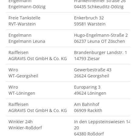
Engelmann
Frankenheimer Straße 26
Engelmann-Dölzig
04435 Schkeuditz-Dölzig
Freie Tankstelle
Enkerbruch 32
RVT-Warstein
59581 Warstein
Engelmann
Hugo-Engelmann-Straße 2
Engelmann Leuna
06237 Leuna OT Zöschen
Raiffeisen
Brandenburger Landstr. 1
AGRAVIS Ost GmbH & Co. KG
14793 Ziesar
Wiro
Gewerbestraße 43
WT-Georgsheil
26624 Georgsheil
Wiro
Europaring 3
WT-Löningen
49624 Löningen
Raiffeisen
Am Bahnhof
AGRAVIS Ost GmbH & Co. KG
06909 Rackith
Winkler 24h
In den Leppsteinswiesen 14-
Winkler-Roßdorf
20
64380 Roßdorf