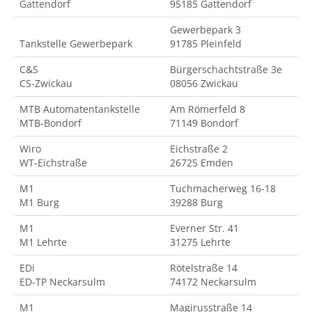
Gattendorf
95185 Gattendorf
Gewerbepark 3
Tankstelle Gewerbepark
91785 Pleinfeld
C&S
Bürgerschachtstraße 3e
CS-Zwickau
08056 Zwickau
MTB Automatentankstelle
Am Römerfeld 8
MTB-Bondorf
71149 Bondorf
Wiro
Eichstraße 2
WT-Eichstraße
26725 Emden
M1
Tuchmacherweg 16-18
M1 Burg
39288 Burg
M1
Everner Str. 41
M1 Lehrte
31275 Lehrte
EDi
Rötelstraße 14
ED-TP Neckarsulm
74172 Neckarsulm
M1
Magirusstraße 14