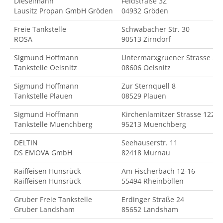
Dieselmann
Feldstraße 3Z
Lausitz Propan GmbH Gröden
04932 Gröden
Freie Tankstelle
Schwabacher Str. 30
ROSA
90513 Zirndorf
Sigmund Hoffmann
Untermarxgruener Strasse 2
Tankstelle Oelsnitz
08606 Oelsnitz
Sigmund Hoffmann
Zur Sternquell 8
Tankstelle Plauen
08529 Plauen
Sigmund Hoffmann
Kirchenlamitzer Strasse 122
Tankstelle Muenchberg
95213 Muenchberg
DELTIN
Seehauserstr. 11
DS EMOVA GmbH
82418 Murnau
Raiffeisen Hunsrück
Am Fischerbach 12-16
Raiffeisen Hunsrück
55494 Rheinböllen
Gruber Freie Tankstelle
Erdinger Straße 24
Gruber Landsham
85652 Landsham