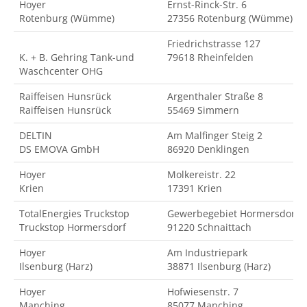
Hoyer
Ernst-Rinck-Str. 6
Rotenburg (Wümme)
27356 Rotenburg (Wümme)
Friedrichstrasse 127
K. + B. Gehring Tank-und
79618 Rheinfelden
Waschcenter OHG
Raiffeisen Hunsrück
Argenthaler Straße 8
Raiffeisen Hunsrück
55469 Simmern
DELTIN
Am Malfinger Steig 2
DS EMOVA GmbH
86920 Denklingen
Hoyer
Molkereistr. 22
Krien
17391 Krien
TotalEnergies Truckstop
Gewerbegebiet Hormersdorf
Truckstop Hormersdorf
91220 Schnaittach
Hoyer
Am Industriepark
Ilsenburg (Harz)
38871 Ilsenburg (Harz)
Hoyer
Hofwiesenstr. 7
Manching
85077 Manching