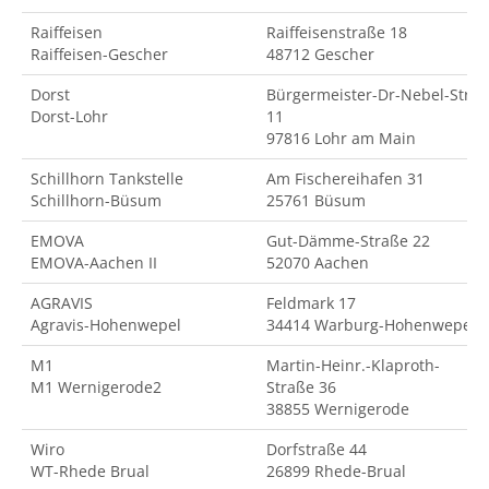
Raiffeisen
Raiffeisenstraße 18
Raiffeisen-Gescher
48712 Gescher
Dorst
Bürgermeister-Dr-Nebel-Str.
Dorst-Lohr
11
97816 Lohr am Main
Schillhorn Tankstelle
Am Fischereihafen 31
Schillhorn-Büsum
25761 Büsum
EMOVA
Gut-Dämme-Straße 22
EMOVA-Aachen II
52070 Aachen
AGRAVIS
Feldmark 17
Agravis-Hohenwepel
34414 Warburg-Hohenwepel
M1
Martin-Heinr.-Klaproth-
M1 Wernigerode2
Straße 36
38855 Wernigerode
Wiro
Dorfstraße 44
WT-Rhede Brual
26899 Rhede-Brual