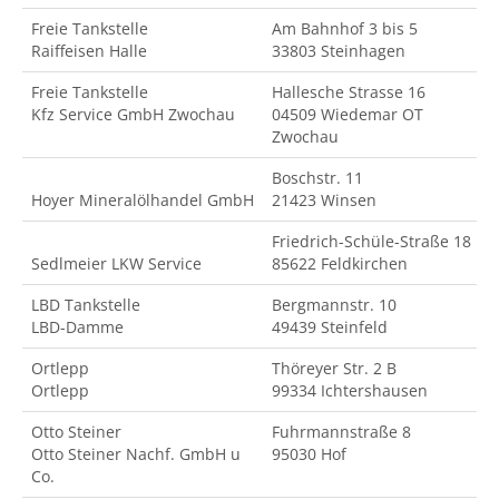
Freie Tankstelle
Am Bahnhof 3 bis 5
Raiffeisen Halle
33803 Steinhagen
Freie Tankstelle
Hallesche Strasse 16
Kfz Service GmbH Zwochau
04509 Wiedemar OT
Zwochau
Boschstr. 11
Hoyer Mineralölhandel GmbH
21423 Winsen
Friedrich-Schüle-Straße 18
Sedlmeier LKW Service
85622 Feldkirchen
LBD Tankstelle
Bergmannstr. 10
LBD-Damme
49439 Steinfeld
Ortlepp
Thöreyer Str. 2 B
Ortlepp
99334 Ichtershausen
Otto Steiner
Fuhrmannstraße 8
Otto Steiner Nachf. GmbH u
95030 Hof
Co.