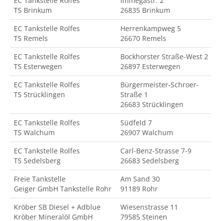
EC Tankstelle Rolfes
Immegastr. 2
TS Brinkum
26835 Brinkum
EC Tankstelle Rolfes
Herrenkampweg 5
TS Remels
26670 Remels
EC Tankstelle Rolfes
Bockhorster Straße-West 2
TS Esterwegen
26897 Esterwegen
EC Tankstelle Rolfes
Bürgermeister-Schroer-
TS Strücklingen
Straße 1
26683 Strücklingen
EC Tankstelle Rolfes
Südfeld 7
TS Walchum
26907 Walchum
EC Tankstelle Rolfes
Carl-Benz-Strasse 7-9
TS Sedelsberg
26683 Sedelsberg
Freie Tankstelle
Am Sand 30
Geiger GmbH Tankstelle Rohr
91189 Rohr
Kröber SB Diesel + Adblue
Wiesenstrasse 11
Kröber Mineralöl GmbH
79585 Steinen