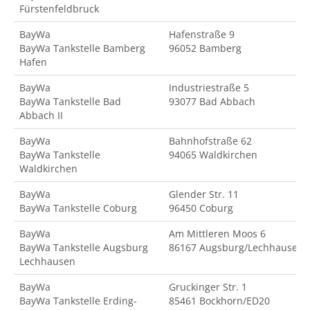
Fürstenfeldbruck
BayWa
Hafenstraße 9
BayWa Tankstelle Bamberg
96052 Bamberg
Hafen
BayWa
Industriestraße 5
BayWa Tankstelle Bad
93077 Bad Abbach
Abbach II
BayWa
Bahnhofstraße 62
BayWa Tankstelle
94065 Waldkirchen
Waldkirchen
BayWa
Glender Str. 11
BayWa Tankstelle Coburg
96450 Coburg
BayWa
Am Mittleren Moos 6
BayWa Tankstelle Augsburg
86167 Augsburg/Lechhausen
Lechhausen
BayWa
Gruckinger Str. 1
BayWa Tankstelle Erding-
85461 Bockhorn/ED20