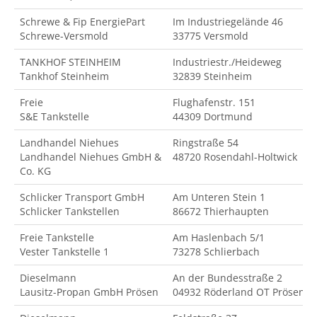
Schrewe & Fip EnergiePart
Im Industriegelände 46
Schrewe-Versmold
33775 Versmold
TANKHOF STEINHEIM
Industriestr./Heideweg
Tankhof Steinheim
32839 Steinheim
Freie
Flughafenstr. 151
S&E Tankstelle
44309 Dortmund
Landhandel Niehues
Ringstraße 54
Landhandel Niehues GmbH &
48720 Rosendahl-Holtwick
Co. KG
Schlicker Transport GmbH
Am Unteren Stein 1
Schlicker Tankstellen
86672 Thierhaupten
Freie Tankstelle
Am Haslenbach 5/1
Vester Tankstelle 1
73278 Schlierbach
Dieselmann
An der Bundesstraße 2
Lausitz-Propan GmbH Prösen
04932 Röderland OT Prösen