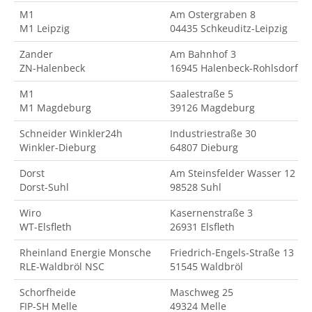
M1
Am Ostergraben 8
M1 Leipzig
04435 Schkeuditz-Leipzig
Zander
Am Bahnhof 3
ZN-Halenbeck
16945 Halenbeck-Rohlsdorf
M1
Saalestraße 5
M1 Magdeburg
39126 Magdeburg
Schneider Winkler24h
Industriestraße 30
Winkler-Dieburg
64807 Dieburg
Dorst
Am Steinsfelder Wasser 12
Dorst-Suhl
98528 Suhl
Wiro
Kasernenstraße 3
WT-Elsfleth
26931 Elsfleth
Rheinland Energie Monsche
Friedrich-Engels-Straße 13
RLE-Waldbröl NSC
51545 Waldbröl
Schorfheide
Maschweg 25
FIP-SH Melle
49324 Melle