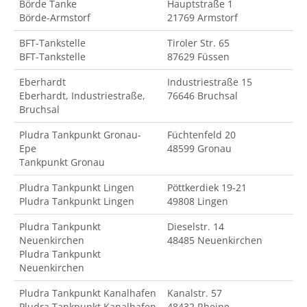
Börde Tanke
Hauptstraße 1
Börde-Armstorf
21769 Armstorf
BFT-Tankstelle
Tiroler Str. 65
BFT-Tankstelle
87629 Füssen
Eberhardt
Industriestraße 15
Eberhardt, Industriestraße,
76646 Bruchsal
Bruchsal
Pludra Tankpunkt Gronau-
Füchtenfeld 20
Epe
48599 Gronau
Tankpunkt Gronau
Pludra Tankpunkt Lingen
Pöttkerdiek 19-21
Pludra Tankpunkt Lingen
49808 Lingen
Pludra Tankpunkt
Dieselstr. 14
Neuenkirchen
48485 Neuenkirchen
Pludra Tankpunkt
Neuenkirchen
Pludra Tankpunkt Kanalhafen
Kanalstr. 57
Pludra Tankpunkt Kanalhafen
48432 Rheine