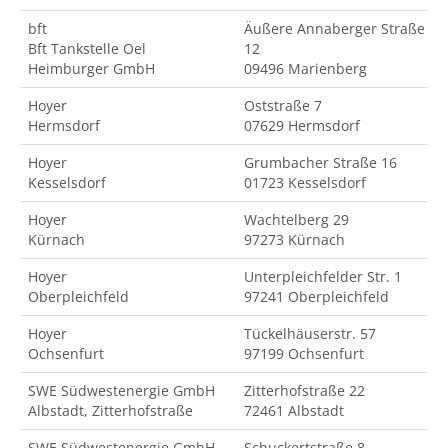
bft
Äußere Annaberger Straße
Bft Tankstelle Oel
12
Heimburger GmbH
09496 Marienberg
Hoyer
Oststraße 7
Hermsdorf
07629 Hermsdorf
Hoyer
Grumbacher Straße 16
Kesselsdorf
01723 Kesselsdorf
Hoyer
Wachtelberg 29
Kürnach
97273 Kürnach
Hoyer
Unterpleichfelder Str. 1
Oberpleichfeld
97241 Oberpleichfeld
Hoyer
Tückelhäuserstr. 57
Ochsenfurt
97199 Ochsenfurt
SWE Südwestenergie GmbH
Zitterhofstraße 22
Albstadt, Zitterhofstraße
72461 Albstadt
SWE Südwestenergie GmbH
Schuckertstraße 8