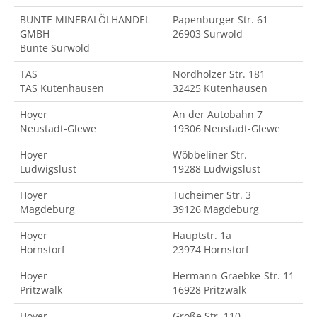
BUNTE MINERALÖLHANDEL
Papenburger Str. 61
GMBH
26903 Surwold
Bunte Surwold
TAS
Nordholzer Str. 181
TAS Kutenhausen
32425 Kutenhausen
Hoyer
An der Autobahn 7
Neustadt-Glewe
19306 Neustadt-Glewe
Hoyer
Wöbbeliner Str.
Ludwigslust
19288 Ludwigslust
Hoyer
Tucheimer Str. 3
Magdeburg
39126 Magdeburg
Hoyer
Hauptstr. 1a
Hornstorf
23974 Hornstorf
Hoyer
Hermann-Graebke-Str. 11
Pritzwalk
16928 Pritzwalk
Hoyer
Große Str. 110