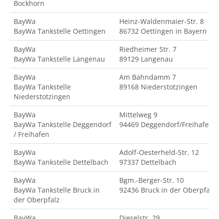
Bockhorn
BayWa
Heinz-Waldenmaier-Str. 8
BayWa Tankstelle Oettingen
86732 Oettingen in Bayern
BayWa
Riedheimer Str. 7
BayWa Tankstelle Langenau
89129 Langenau
BayWa
Am Bahndamm 7
BayWa Tankstelle
89168 Niederstotzingen
Niederstotzingen
BayWa
Mittelweg 9
BayWa Tankstelle Deggendorf
94469 Deggendorf/Freihafen
/ Freihafen
BayWa
Adolf-Oesterheld-Str. 12
BayWa Tankstelle Dettelbach
97337 Dettelbach
BayWa
Bgm.-Berger-Str. 10
BayWa Tankstelle Bruck in
92436 Bruck in der Oberpfalz
der Oberpfalz
BayWa
Dieselstr. 29