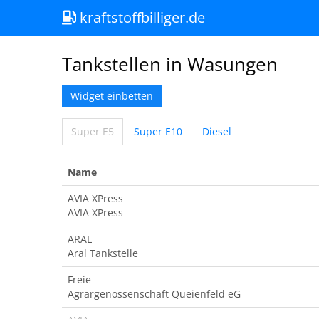
kraftstoffbilliger.de
Tankstellen in Wasungen
Widget einbetten
Super E5
Super E10
Diesel
Name
AVIA XPress
AVIA XPress
ARAL
Aral Tankstelle
Freie
Agrargenossenschaft Queienfeld eG