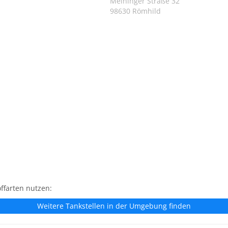
Meininger Straße 32
98630 Römhild
ffarten nutzen:
Weitere Tankstellen in der Umgebung finden