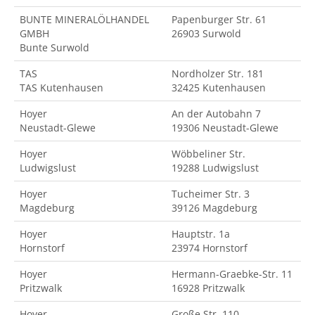
BUNTE MINERALÖLHANDEL
Papenburger Str. 61
GMBH
26903 Surwold
Bunte Surwold
TAS
Nordholzer Str. 181
TAS Kutenhausen
32425 Kutenhausen
Hoyer
An der Autobahn 7
Neustadt-Glewe
19306 Neustadt-Glewe
Hoyer
Wöbbeliner Str.
Ludwigslust
19288 Ludwigslust
Hoyer
Tucheimer Str. 3
Magdeburg
39126 Magdeburg
Hoyer
Hauptstr. 1a
Hornstorf
23974 Hornstorf
Hoyer
Hermann-Graebke-Str. 11
Pritzwalk
16928 Pritzwalk
Hoyer
Große Str. 110