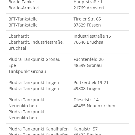
Börde Tanke
Hauptstraße 1
Börde-Armstorf
21769 Armstorf
BFT-Tankstelle
Tiroler Str. 65
BFT-Tankstelle
87629 Füssen
Eberhardt
Industriestraße 15
Eberhardt, Industriestraße,
76646 Bruchsal
Bruchsal
Pludra Tankpunkt Gronau-
Füchtenfeld 20
Epe
48599 Gronau
Tankpunkt Gronau
Pludra Tankpunkt Lingen
Pöttkerdiek 19-21
Pludra Tankpunkt Lingen
49808 Lingen
Pludra Tankpunkt
Dieselstr. 14
Neuenkirchen
48485 Neuenkirchen
Pludra Tankpunkt
Neuenkirchen
Pludra Tankpunkt Kanalhafen
Kanalstr. 57
Pludra Tankpunkt Kanalhafen
48432 Rheine