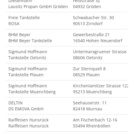
Dieselmann
Feldstraße 3Z
Lausitz Propan GmbH Gröden
04932 Gröden
Freie Tankstelle
Schwabacher Str. 30
ROSA
90513 Zirndorf
BHM Beyer
Gewerbestraße 21
BHM Beyer Tankstelle
16540 Hohen Neuendorf
Sigmund Hoffmann
Untermarxgruener Strasse 2
Tankstelle Oelsnitz
08606 Oelsnitz
Sigmund Hoffmann
Zur Sternquell 8
Tankstelle Plauen
08529 Plauen
Sigmund Hoffmann
Kirchenlamitzer Strasse 122
Tankstelle Muenchberg
95213 Muenchberg
DELTIN
Seehauserstr. 11
DS EMOVA GmbH
82418 Murnau
Raiffeisen Hunsrück
Am Fischerbach 12-16
Raiffeisen Hunsrück
55494 Rheinböllen