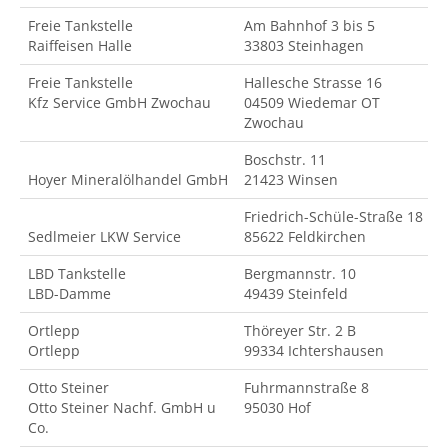
Freie Tankstelle
Am Bahnhof 3 bis 5
Raiffeisen Halle
33803 Steinhagen
Freie Tankstelle
Hallesche Strasse 16
Kfz Service GmbH Zwochau
04509 Wiedemar OT
Zwochau
Boschstr. 11
Hoyer Mineralölhandel GmbH
21423 Winsen
Friedrich-Schüle-Straße 18
Sedlmeier LKW Service
85622 Feldkirchen
LBD Tankstelle
Bergmannstr. 10
LBD-Damme
49439 Steinfeld
Ortlepp
Thöreyer Str. 2 B
Ortlepp
99334 Ichtershausen
Otto Steiner
Fuhrmannstraße 8
Otto Steiner Nachf. GmbH u
95030 Hof
Co.