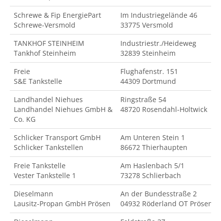
Schrewe & Fip EnergiePart
Im Industriegelände 46
Schrewe-Versmold
33775 Versmold
TANKHOF STEINHEIM
Industriestr./Heideweg
Tankhof Steinheim
32839 Steinheim
Freie
Flughafenstr. 151
S&E Tankstelle
44309 Dortmund
Landhandel Niehues
Ringstraße 54
Landhandel Niehues GmbH &
48720 Rosendahl-Holtwick
Co. KG
Schlicker Transport GmbH
Am Unteren Stein 1
Schlicker Tankstellen
86672 Thierhaupten
Freie Tankstelle
Am Haslenbach 5/1
Vester Tankstelle 1
73278 Schlierbach
Dieselmann
An der Bundesstraße 2
Lausitz-Propan GmbH Prösen
04932 Röderland OT Prösen