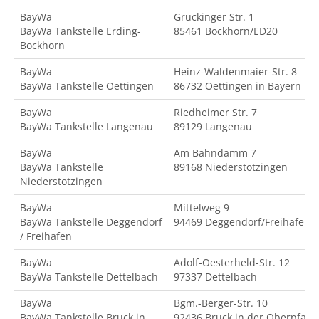
BayWa
Gruckinger Str. 1
BayWa Tankstelle Erding-
85461 Bockhorn/ED20
Bockhorn
BayWa
Heinz-Waldenmaier-Str. 8
BayWa Tankstelle Oettingen
86732 Oettingen in Bayern
BayWa
Riedheimer Str. 7
BayWa Tankstelle Langenau
89129 Langenau
BayWa
Am Bahndamm 7
BayWa Tankstelle
89168 Niederstotzingen
Niederstotzingen
BayWa
Mittelweg 9
BayWa Tankstelle Deggendorf
94469 Deggendorf/Freihafen
/ Freihafen
BayWa
Adolf-Oesterheld-Str. 12
BayWa Tankstelle Dettelbach
97337 Dettelbach
BayWa
Bgm.-Berger-Str. 10
BayWa Tankstelle Bruck in
92436 Bruck in der Oberpfalz