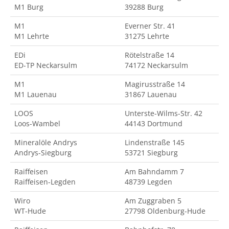
M1 Burg
39288 Burg
M1
Everner Str. 41
M1 Lehrte
31275 Lehrte
EDi
Rötelstraße 14
ED-TP Neckarsulm
74172 Neckarsulm
M1
Magirusstraße 14
M1 Lauenau
31867 Lauenau
LOOS
Unterste-Wilms-Str. 42
Loos-Wambel
44143 Dortmund
Mineralöle Andrys
Lindenstraße 145
Andrys-Siegburg
53721 Siegburg
Raiffeisen
Am Bahndamm 7
Raiffeisen-Legden
48739 Legden
Wiro
Am Zuggraben 5
WT-Hude
27798 Oldenburg-Hude