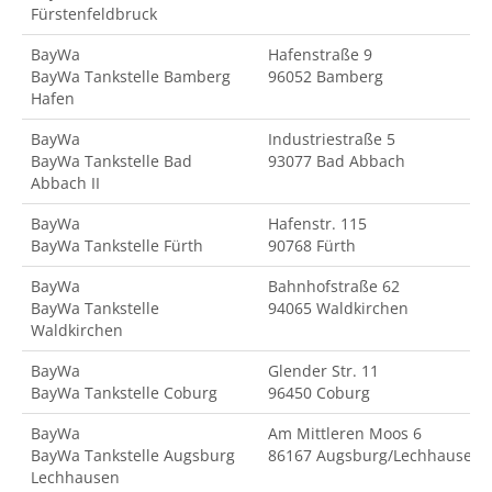
Fürstenfeldbruck
BayWa
Hafenstraße 9
BayWa Tankstelle Bamberg
96052 Bamberg
Hafen
BayWa
Industriestraße 5
BayWa Tankstelle Bad
93077 Bad Abbach
Abbach II
BayWa
Hafenstr. 115
BayWa Tankstelle Fürth
90768 Fürth
BayWa
Bahnhofstraße 62
BayWa Tankstelle
94065 Waldkirchen
Waldkirchen
BayWa
Glender Str. 11
BayWa Tankstelle Coburg
96450 Coburg
BayWa
Am Mittleren Moos 6
BayWa Tankstelle Augsburg
86167 Augsburg/Lechhausen
Lechhausen