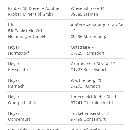
Kröber SB Diesel + Adblue
Wiesenstrasse 11
Kröber Mineralöl GmbH
79585 Steinen
bft
Äußere Annaberger Straße
Bft Tankstelle Oel
12
Heimburger GmbH
09496 Marienberg
Hoyer
Oststraße 7
Hermsdorf
07629 Hermsdorf
Hoyer
Grumbacher Straße 16
Kesselsdorf
01723 Kesselsdorf
Hoyer
Wachtelberg 29
Kürnach
97273 Kürnach
Hoyer
Unterpleichfelder Str. 1
Oberpleichfeld
97241 Oberpleichfeld
Hoyer
Tückelhäuserstr. 57
Ochsenfurt
97199 Ochsenfurt
SWE Südwestenergie GmbH
Zitterhofstraße 22