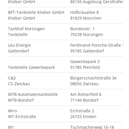
Kloiber GmbH
86156 Augsburg Gersthofen
BFT-Tankstelle Kloiber GmbH
Hofbräuallee 8
Kloiber GmbH
81829 München
Tankhof Norsingen
Bundesstr. 1
Tankstelle
79238 Norsingen
Leu Energie
Ferdinand-Porsche-Straße 18
Gattendorf
95185 Gattendorf
Gewerbepark 3
Tankstelle Gewerbepark
91785 Pleinfeld
C&S
Bürgerschachtstraße 3e
CS-Zwickau
08056 Zwickau
MTB Automatentankstelle
Am Römerfeld 8
MTB-Bondorf
71149 Bondorf
Wiro
Eichstraße 2
WT-Eichstraße
26725 Emden
M1
Tuchmacherweg 16-18