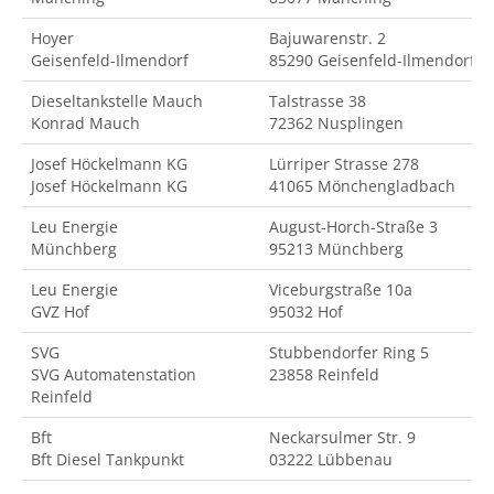
Hoyer
Bajuwarenstr. 2
Geisenfeld-Ilmendorf
85290 Geisenfeld-Ilmendorf
Dieseltankstelle Mauch
Talstrasse 38
Konrad Mauch
72362 Nusplingen
Josef Höckelmann KG
Lürriper Strasse 278
Josef Höckelmann KG
41065 Mönchengladbach
Leu Energie
August-Horch-Straße 3
Münchberg
95213 Münchberg
Leu Energie
Viceburgstraße 10a
GVZ Hof
95032 Hof
SVG
Stubbendorfer Ring 5
SVG Automatenstation
23858 Reinfeld
Reinfeld
Bft
Neckarsulmer Str. 9
Bft Diesel Tankpunkt
03222 Lübbenau