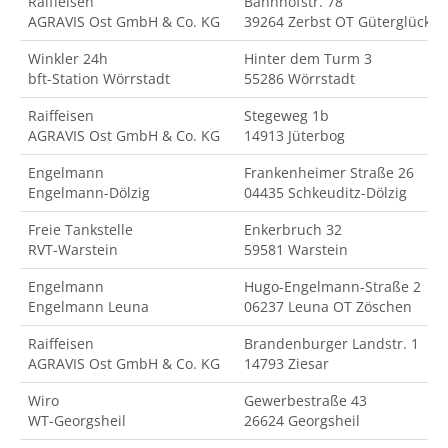
Raiffeisen
Bahnhofstr. 78
AGRAVIS Ost GmbH & Co. KG
39264 Zerbst OT Güterglück
Winkler 24h
Hinter dem Turm 3
bft-Station Wörrstadt
55286 Wörrstadt
Raiffeisen
Stegeweg 1b
AGRAVIS Ost GmbH & Co. KG
14913 Jüterbog
Engelmann
Frankenheimer Straße 26
Engelmann-Dölzig
04435 Schkeuditz-Dölzig
Freie Tankstelle
Enkerbruch 32
RVT-Warstein
59581 Warstein
Engelmann
Hugo-Engelmann-Straße 2
Engelmann Leuna
06237 Leuna OT Zöschen
Raiffeisen
Brandenburger Landstr. 1
AGRAVIS Ost GmbH & Co. KG
14793 Ziesar
Wiro
Gewerbestraße 43
WT-Georgsheil
26624 Georgsheil