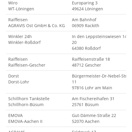
Wiro
Europaring 3
WT-Löningen
49624 Löningen
Raiffeisen
Am Bahnhof
AGRAVIS Ost GmbH & Co. KG
06909 Rackith
Winkler 24h
In den Leppsteinswiesen 14-
Winkler-Roßdorf
20
64380 Roßdorf
Raiffeisen
Raiffeisenstraße 18
Raiffeisen-Gescher
48712 Gescher
Dorst
Bürgermeister-Dr-Nebel-Str.
Dorst-Lohr
11
97816 Lohr am Main
Schillhorn Tankstelle
Am Fischereihafen 31
Schillhorn-Büsum
25761 Büsum
EMOVA
Gut-Dämme-Straße 22
EMOVA-Aachen II
52070 Aachen