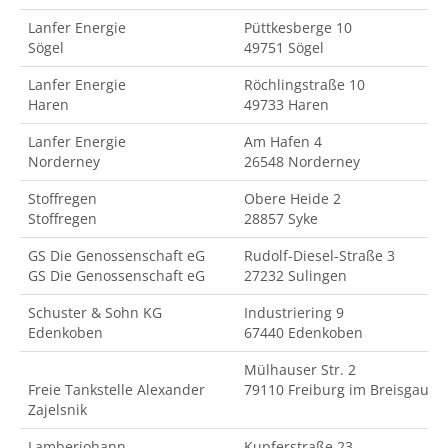
Lanfer Energie
Püttkesberge 10
Sögel
49751 Sögel
Lanfer Energie
Röchlingstraße 10
Haren
49733 Haren
Lanfer Energie
Am Hafen 4
Norderney
26548 Norderney
Stoffregen
Obere Heide 2
Stoffregen
28857 Syke
GS Die Genossenschaft eG
Rudolf-Diesel-Straße 3
GS Die Genossenschaft eG
27232 Sulingen
Schuster & Sohn KG
Industriering 9
Edenkoben
67440 Edenkoben
Mülhauser Str. 2
Freie Tankstelle Alexander
79110 Freiburg im Breisgau
Zajelsnik
Lamberjohann
Kupferstraße 23