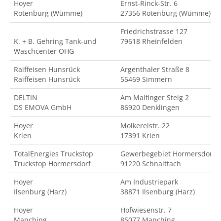
Hoyer
Ernst-Rinck-Str. 6
Rotenburg (Wümme)
27356 Rotenburg (Wümme)
Friedrichstrasse 127
K. + B. Gehring Tank-und
79618 Rheinfelden
Waschcenter OHG
Raiffeisen Hunsrück
Argenthaler Straße 8
Raiffeisen Hunsrück
55469 Simmern
DELTIN
Am Malfinger Steig 2
DS EMOVA GmbH
86920 Denklingen
Hoyer
Molkereistr. 22
Krien
17391 Krien
TotalEnergies Truckstop
Gewerbegebiet Hormersdorf
Truckstop Hormersdorf
91220 Schnaittach
Hoyer
Am Industriepark
Ilsenburg (Harz)
38871 Ilsenburg (Harz)
Hoyer
Hofwiesenstr. 7
Manching
85077 Manching