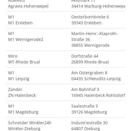
AGRAVIS
Feldmark 17
Agravis-Hohenwepel
34414 Warburg-Hohenwepel
M1
Oesterbornbreite 6
M1 Erxleben
39343 Erxleben
M1
Martin-Heinr.-Klaproth-
M1 Wernigerode2
Straße 36
38855 Wernigerode
Wiro
Dorfstraße 44
WT-Rhede Brual
26899 Rhede-Brual
M1
Am Ostergraben 8
M1 Leipzig
04435 Schkeuditz-Leipzig
Zander
Am Bahnhof 3
ZN-Halenbeck
16945 Halenbeck-Rohlsdorf
M1
Saalestraße 5
M1 Magdeburg
39126 Magdeburg
Schneider Winkler24h
Industriestraße 30
Winkler-Dieburg
64807 Dieburg