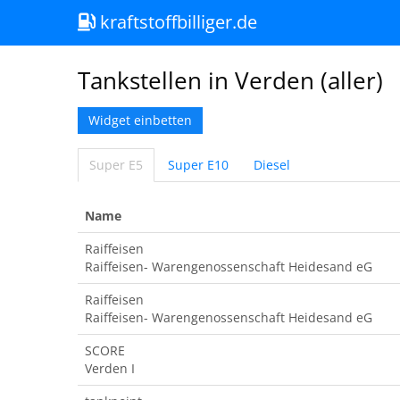
kraftstoffbilliger.de
Tankstellen in Verden (aller)
Widget einbetten
Super E5
Super E10
Diesel
Name
Raiffeisen
Raiffeisen- Warengenossenschaft Heidesand eG
Raiffeisen
Raiffeisen- Warengenossenschaft Heidesand eG
SCORE
Verden I