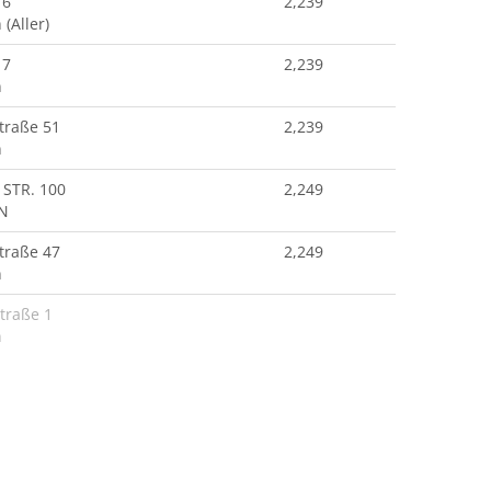
 6
2,239
(Aller)
 7
2,239
n
traße 51
2,239
n
STR. 100
2,249
N
traße 47
2,249
n
traße 1
n