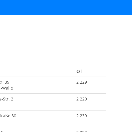
€/l
r. 39
2,229
-Walle
-Str. 2
2,229
n
traße 30
2,239
n