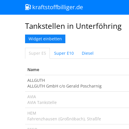
kraftstoffbilliger.de
Tankstellen in Unterföhring
Widget einbetten
Super E5
Super E10
Diesel
Name
ALLGUTH
ALLGUTH GmbH c/o Gerald Poscharnig
AVIA
AVIA Tankstelle
HEM
Fahrenzhausen (Großnöbach), Straßfe