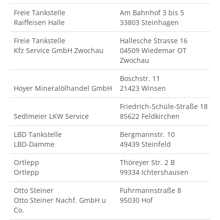
Freie Tankstelle
Am Bahnhof 3 bis 5
Raiffeisen Halle
33803 Steinhagen
Freie Tankstelle
Hallesche Strasse 16
Kfz Service GmbH Zwochau
04509 Wiedemar OT
Zwochau
Boschstr. 11
Hoyer Mineralölhandel GmbH
21423 Winsen
Friedrich-Schüle-Straße 18
Sedlmeier LKW Service
85622 Feldkirchen
LBD Tankstelle
Bergmannstr. 10
LBD-Damme
49439 Steinfeld
Ortlepp
Thöreyer Str. 2 B
Ortlepp
99334 Ichtershausen
Otto Steiner
Fuhrmannstraße 8
Otto Steiner Nachf. GmbH u
95030 Hof
Co.