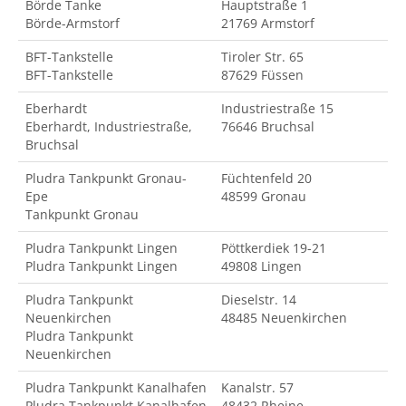
Börde Tanke
Hauptstraße 1
Börde-Armstorf
21769 Armstorf
BFT-Tankstelle
Tiroler Str. 65
BFT-Tankstelle
87629 Füssen
Eberhardt
Industriestraße 15
Eberhardt, Industriestraße,
76646 Bruchsal
Bruchsal
Pludra Tankpunkt Gronau-
Füchtenfeld 20
Epe
48599 Gronau
Tankpunkt Gronau
Pludra Tankpunkt Lingen
Pöttkerdiek 19-21
Pludra Tankpunkt Lingen
49808 Lingen
Pludra Tankpunkt
Dieselstr. 14
Neuenkirchen
48485 Neuenkirchen
Pludra Tankpunkt
Neuenkirchen
Pludra Tankpunkt Kanalhafen
Kanalstr. 57
Pludra Tankpunkt Kanalhafen
48432 Rheine