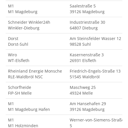
M1
Saalestraße 5
M1 Magdeburg
39126 Magdeburg
Schneider Winkler24h
Industriestraße 30
Winkler-Dieburg
64807 Dieburg
Dorst
Am Steinsfelder Wasser 12
Dorst-Suhl
98528 Suhl
Wiro
Kasernenstraße 3
WT-Elsfleth
26931 Elsfleth
Rheinland Energie Monsche
Friedrich-Engels-Straße 13
RLE-Waldbröl NSC
51545 Waldbröl
Schorfheide
Maschweg 25
FIP-SH Melle
49324 Melle
M1
Am Hansehafen 29
M1 Magdeburg Hafen
39126 Magdeburg
M1
Werner-von-Siemens-Straße
M1 Holzminden
5