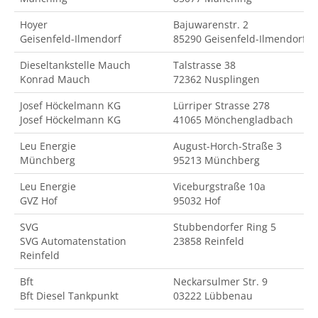
Hoyer
Bajuwarenstr. 2
Geisenfeld-Ilmendorf
85290 Geisenfeld-Ilmendorf
Dieseltankstelle Mauch
Talstrasse 38
Konrad Mauch
72362 Nusplingen
Josef Höckelmann KG
Lürriper Strasse 278
Josef Höckelmann KG
41065 Mönchengladbach
Leu Energie
August-Horch-Straße 3
Münchberg
95213 Münchberg
Leu Energie
Viceburgstraße 10a
GVZ Hof
95032 Hof
SVG
Stubbendorfer Ring 5
SVG Automatenstation
23858 Reinfeld
Reinfeld
Bft
Neckarsulmer Str. 9
Bft Diesel Tankpunkt
03222 Lübbenau