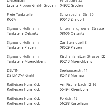
Dieselmann
Feldstraße 3Z
Lausitz Propan GmbH Gröden
04932 Gröden
Freie Tankstelle
Schwabacher Str. 30
ROSA
90513 Zirndorf
Sigmund Hoffmann
Untermarxgruener Strasse 2
Tankstelle Oelsnitz
08606 Oelsnitz
Sigmund Hoffmann
Zur Sternquell 8
Tankstelle Plauen
08529 Plauen
Sigmund Hoffmann
Kirchenlamitzer Strasse 122
Tankstelle Muenchberg
95213 Muenchberg
DELTIN
Seehauserstr. 11
DS EMOVA GmbH
82418 Murnau
Raiffeisen Hunsrück
Am Fischerbach 12-16
Raiffeisen Hunsrück
55494 Rheinböllen
Raiffeisen Hunsrück
Fordstr. 15
Raiffeisen Hunsrück
56288 Kastellaun