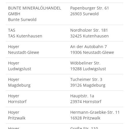
BUNTE MINERALÖLHANDEL
Papenburger Str. 61
GMBH
26903 Surwold
Bunte Surwold
TAS
Nordholzer Str. 181
TAS Kutenhausen
32425 Kutenhausen
Hoyer
An der Autobahn 7
Neustadt-Glewe
19306 Neustadt-Glewe
Hoyer
Wöbbeliner Str.
Ludwigslust
19288 Ludwigslust
Hoyer
Tucheimer Str. 3
Magdeburg
39126 Magdeburg
Hoyer
Hauptstr. 1a
Hornstorf
23974 Hornstorf
Hoyer
Hermann-Graebke-Str. 11
Pritzwalk
16928 Pritzwalk
Hoyer
Große Str. 110