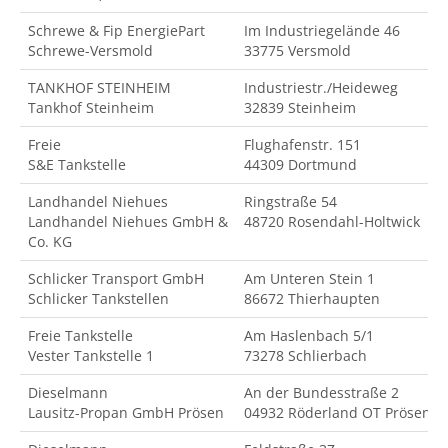
Schrewe & Fip EnergiePart
Im Industriegelände 46
Schrewe-Versmold
33775 Versmold
TANKHOF STEINHEIM
Industriestr./Heideweg
Tankhof Steinheim
32839 Steinheim
Freie
Flughafenstr. 151
S&E Tankstelle
44309 Dortmund
Landhandel Niehues
Ringstraße 54
Landhandel Niehues GmbH &
48720 Rosendahl-Holtwick
Co. KG
Schlicker Transport GmbH
Am Unteren Stein 1
Schlicker Tankstellen
86672 Thierhaupten
Freie Tankstelle
Am Haslenbach 5/1
Vester Tankstelle 1
73278 Schlierbach
Dieselmann
An der Bundesstraße 2
Lausitz-Propan GmbH Prösen
04932 Röderland OT Prösen