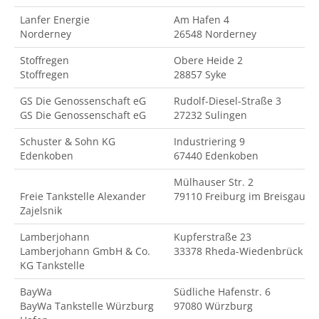
Lanfer Energie
Am Hafen 4
Norderney
26548 Norderney
Stoffregen
Obere Heide 2
Stoffregen
28857 Syke
GS Die Genossenschaft eG
Rudolf-Diesel-Straße 3
GS Die Genossenschaft eG
27232 Sulingen
Schuster & Sohn KG
Industriering 9
Edenkoben
67440 Edenkoben
Mülhauser Str. 2
Freie Tankstelle Alexander
79110 Freiburg im Breisgau
Zajelsnik
Lamberjohann
Kupferstraße 23
Lamberjohann GmbH & Co.
33378 Rheda-Wiedenbrück
KG Tankstelle
BayWa
Südliche Hafenstr. 6
BayWa Tankstelle Würzburg
97080 Würzburg