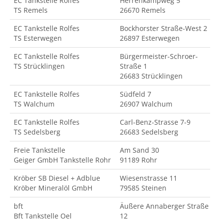
EC Tankstelle Rolfes
Herrenkampweg 5
TS Remels
26670 Remels
EC Tankstelle Rolfes
Bockhorster Straße-West 2
TS Esterwegen
26897 Esterwegen
EC Tankstelle Rolfes
Bürgermeister-Schroer-
TS Strücklingen
Straße 1
26683 Strücklingen
EC Tankstelle Rolfes
Südfeld 7
TS Walchum
26907 Walchum
EC Tankstelle Rolfes
Carl-Benz-Strasse 7-9
TS Sedelsberg
26683 Sedelsberg
Freie Tankstelle
Am Sand 30
Geiger GmbH Tankstelle Rohr
91189 Rohr
Kröber SB Diesel + Adblue
Wiesenstrasse 11
Kröber Mineralöl GmbH
79585 Steinen
bft
Äußere Annaberger Straße
Bft Tankstelle Oel
12