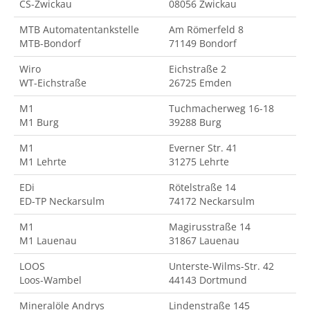
CS-Zwickau
08056 Zwickau
MTB Automatentankstelle
Am Römerfeld 8
MTB-Bondorf
71149 Bondorf
Wiro
Eichstraße 2
WT-Eichstraße
26725 Emden
M1
Tuchmacherweg 16-18
M1 Burg
39288 Burg
M1
Everner Str. 41
M1 Lehrte
31275 Lehrte
EDi
Rötelstraße 14
ED-TP Neckarsulm
74172 Neckarsulm
M1
Magirusstraße 14
M1 Lauenau
31867 Lauenau
LOOS
Unterste-Wilms-Str. 42
Loos-Wambel
44143 Dortmund
Mineralöle Andrys
Lindenstraße 145