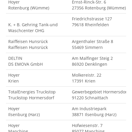
Hoyer
Ernst-Rinck-Str. 6
Rotenburg (Wümme)
27356 Rotenburg (Wümme)
Friedrichstrasse 127
K. + B. Gehring Tank-und
79618 Rheinfelden
Waschcenter OHG
Raiffeisen Hunsrück
Argenthaler Straße 8
Raiffeisen Hunsrück
55469 Simmern
DELTIN
Am Malfinger Steig 2
DS EMOVA GmbH
86920 Denklingen
Hoyer
Molkereistr. 22
Krien
17391 Krien
TotalEnergies Truckstop
Gewerbegebiet Hormersdorf
Truckstop Hormersdorf
91220 Schnaittach
Hoyer
Am Industriepark
Ilsenburg (Harz)
38871 Ilsenburg (Harz)
Hoyer
Hofwiesenstr. 7
Manching
85077 Manching