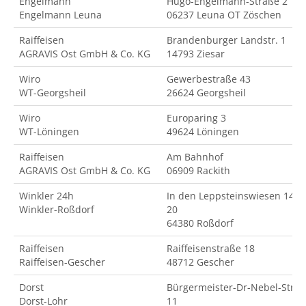
Engelmann
Hugo-Engelmann-Straße 2
Engelmann Leuna
06237 Leuna OT Zöschen
Raiffeisen
Brandenburger Landstr. 1
AGRAVIS Ost GmbH & Co. KG
14793 Ziesar
Wiro
Gewerbestraße 43
WT-Georgsheil
26624 Georgsheil
Wiro
Europaring 3
WT-Löningen
49624 Löningen
Raiffeisen
Am Bahnhof
AGRAVIS Ost GmbH & Co. KG
06909 Rackith
Winkler 24h
In den Leppsteinswiesen 14-
Winkler-Roßdorf
20
64380 Roßdorf
Raiffeisen
Raiffeisenstraße 18
Raiffeisen-Gescher
48712 Gescher
Dorst
Bürgermeister-Dr-Nebel-Str.
Dorst-Lohr
11