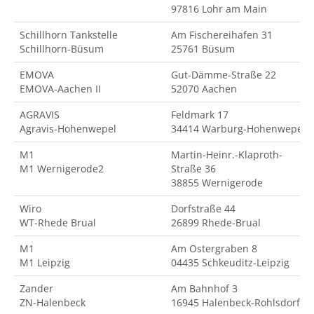
97816 Lohr am Main
Schillhorn Tankstelle
Am Fischereihafen 31
Schillhorn-Büsum
25761 Büsum
EMOVA
Gut-Dämme-Straße 22
EMOVA-Aachen II
52070 Aachen
AGRAVIS
Feldmark 17
Agravis-Hohenwepel
34414 Warburg-Hohenwepel
M1
Martin-Heinr.-Klaproth-
M1 Wernigerode2
Straße 36
38855 Wernigerode
Wiro
Dorfstraße 44
WT-Rhede Brual
26899 Rhede-Brual
M1
Am Ostergraben 8
M1 Leipzig
04435 Schkeuditz-Leipzig
Zander
Am Bahnhof 3
ZN-Halenbeck
16945 Halenbeck-Rohlsdorf