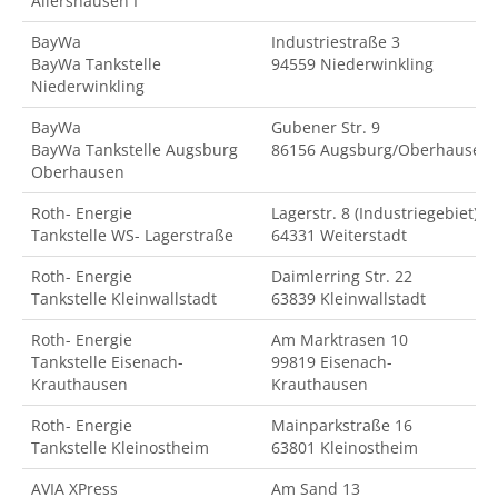
Allershausen I
BayWa
Industriestraße 3
BayWa Tankstelle
94559 Niederwinkling
Niederwinkling
BayWa
Gubener Str. 9
BayWa Tankstelle Augsburg
86156 Augsburg/Oberhausen
Oberhausen
Roth- Energie
Lagerstr. 8 (Industriegebiet)
Tankstelle WS- Lagerstraße
64331 Weiterstadt
Roth- Energie
Daimlerring Str. 22
Tankstelle Kleinwallstadt
63839 Kleinwallstadt
Roth- Energie
Am Marktrasen 10
Tankstelle Eisenach-
99819 Eisenach-
Krauthausen
Krauthausen
Roth- Energie
Mainparkstraße 16
Tankstelle Kleinostheim
63801 Kleinostheim
AVIA XPress
Am Sand 13