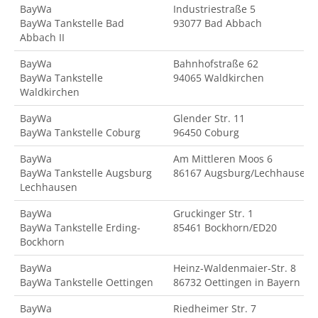
BayWa
Industriestraße 5
BayWa Tankstelle Bad
93077 Bad Abbach
Abbach II
BayWa
Bahnhofstraße 62
BayWa Tankstelle
94065 Waldkirchen
Waldkirchen
BayWa
Glender Str. 11
BayWa Tankstelle Coburg
96450 Coburg
BayWa
Am Mittleren Moos 6
BayWa Tankstelle Augsburg
86167 Augsburg/Lechhausen
Lechhausen
BayWa
Gruckinger Str. 1
BayWa Tankstelle Erding-
85461 Bockhorn/ED20
Bockhorn
BayWa
Heinz-Waldenmaier-Str. 8
BayWa Tankstelle Oettingen
86732 Oettingen in Bayern
BayWa
Riedheimer Str. 7