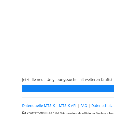
Jetzt die neue Umgebungssuche mit weiteren Kraftsto
Datenquelle MTS-K
|
MTS-K API
|
FAQ
|
Datenschutz
kraftstoffbilliger.de
Wir wurden als offizieller Verbrauche