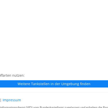
ffarten nutzen:
Weitere Tankstellen in der Umgebung finden
|
Impressum
rinformationsdienst (VID) vom Bundeskartellamt zugelassen und erhalten die Basi