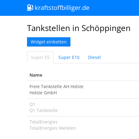
kraftstoffbilliger.de
Tankstellen in Schöppingen
Widget einbetten
Super E5
Super E10
Diesel
Name
Freie Tankstelle AH Holste
Holste GmbH
Q1
Q1 Tankstelle
TotalEnergies
TotalEnergies Metelen