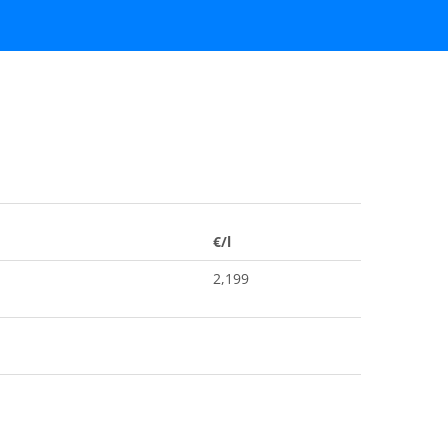
€/l
2,199