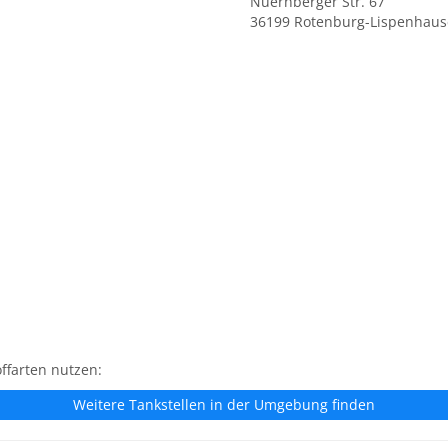
Nuernberger Str. 67
36199 Rotenburg-Lispenhau
ffarten nutzen:
Weitere Tankstellen in der Umgebung finden