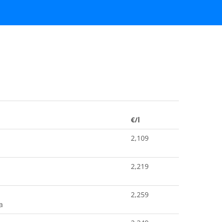
€/l
2,109
2,219
2,259
a