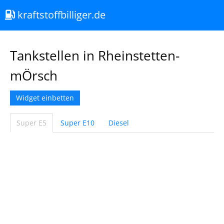
kraftstoffbilliger.de
Tankstellen in Rheinstetten-
mÖrsch
Widget einbetten
Super E5
Super E10
Diesel