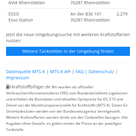
AVIA Rheinstetten
76287 Rheinstetten
ESSO
An der B36 101
2,279
Esso Station
76287 Rheinstetten
Jetzt die neue Umgebungssuche mit weiteren Kraftstoffarten
nutzen:
Weitere Tankstellen in der Umgebung finden
Datenquelle MTS-K
|
MTS-K API
|
FAQ
|
Datenschutz
|
Impressum
kraftstoffbilliger.de
Wir wurden als offizieller
Verbraucherinformationsdienst (VID) vom Bundeskartellamt zugelassen
und erhalten die Basisdaten und aktuellen Spritpreise für E5, E10 und
Diesel von der Markttransparenzstelle für Kraftstoffe (MTS-K). Daten für
Stromladesäulen werden von der Bundesnetzagentur bereitgestellt.
Weitere Kraftstoffarten werden direkt von den Tankstellen bezogen. Alle
Angaben ohne Gewähr, es gelten immer die Preise an der jeweiligen
Tankstelle.