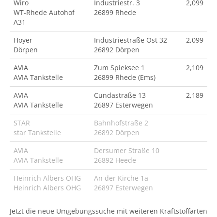
Wiro
Industriestr. 3
2,099
WT-Rhede Autohof
26899 Rhede
A31
Hoyer
Industriestraße Ost 32
2,099
Dörpen
26892 Dörpen
AVIA
Zum Spieksee 1
2,109
AVIA Tankstelle
26899 Rhede (Ems)
AVIA
Cundastraße 13
2,189
AVIA Tankstelle
26897 Esterwegen
STAR
Bahnhofstraße 2
star Tankstelle
26892 Dörpen
AVIA
Dersumer Straße 10
AVIA Tankstelle
26892 Heede
Heinrich Albers OHG
An der Kirche 1a
Heinrich Albers OHG
26897 Esterwegen
Jetzt die neue Umgebungssuche mit weiteren Kraftstoffarten