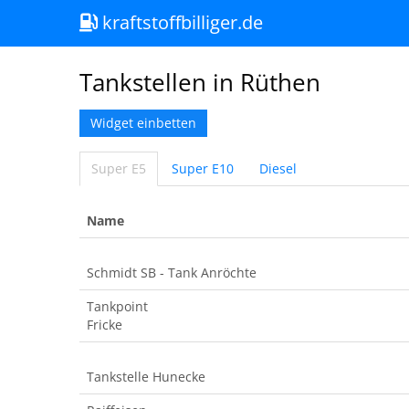
kraftstoffbilliger.de
Tankstellen in Rüthen
Widget einbetten
Super E5
Super E10
Diesel
Name
Schmidt SB - Tank Anröchte
Tankpoint
Fricke
Tankstelle Hunecke