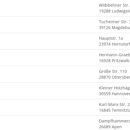
Wöbbeliner Str.
19288 Ludwigsl
Tucheimer Str. 
39126 Magdebu
Hauptstr. 1a
23974 Hornstor
Hermann-Graebk
16928 Pritzwalk
Große Str. 110
28870 Ottersbe
Kleiner Holzhäg
30559 Hannove
Karl-Marx-Str. 
16845 Temnitzt
Dampfhammerst
26689 Apen