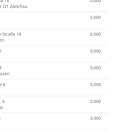
se 16
0,000
r OT Zwochau
0,000
e-Straße 18
0,000
hen
0
0,000
B
0,000
ausen
e 8
0,000
. 6
0,000
mp
3
0,000