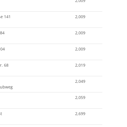
2,009
ße 141
2,009
 84
2,009
104
2,009
r. 68
2,019
2,049
rubweg
2,059
t
2,699