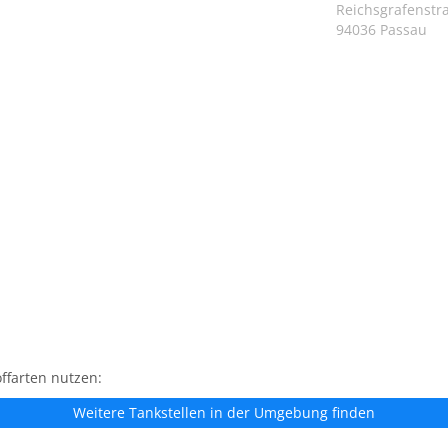
Reichsgrafenstr
94036 Passau
ffarten nutzen:
Weitere Tankstellen in der Umgebung finden