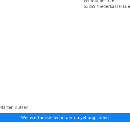
Feldmühlestr. 62
53859 Niederkassel Lue
ffarten nutzen:
Weitere Tankstellen in der Umgebung finden