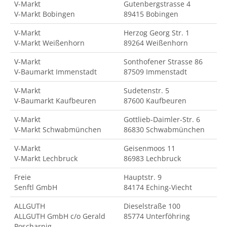
V-Markt
Gutenbergstrasse 4
V-Markt Bobingen
89415 Bobingen
V-Markt
Herzog Georg Str. 1
V-Markt Weißenhorn
89264 Weißenhorn
V-Markt
Sonthofener Strasse 86
V-Baumarkt Immenstadt
87509 Immenstadt
V-Markt
Sudetenstr. 5
V-Baumarkt Kaufbeuren
87600 Kaufbeuren
V-Markt
Gottlieb-Daimler-Str. 6
V-Markt Schwabmünchen
86830 Schwabmünchen
V-Markt
Geisenmoos 11
V-Markt Lechbruck
86983 Lechbruck
Freie
Hauptstr. 9
Senftl GmbH
84174 Eching-Viecht
ALLGUTH
Dieselstraße 100
ALLGUTH GmbH c/o Gerald
85774 Unterföhring
Poscharnig