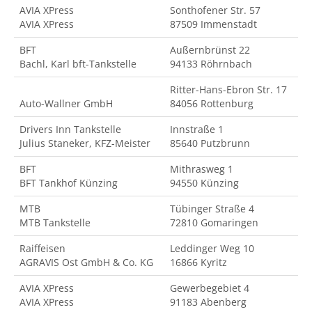
AVIA XPress
Sonthofener Str. 57
AVIA XPress
87509 Immenstadt
BFT
Außernbrünst 22
Bachl, Karl bft-Tankstelle
94133 Röhrnbach
Ritter-Hans-Ebron Str. 17
Auto-Wallner GmbH
84056 Rottenburg
Drivers Inn Tankstelle
Innstraße 1
Julius Staneker, KFZ-Meister
85640 Putzbrunn
BFT
Mithrasweg 1
BFT Tankhof Künzing
94550 Künzing
MTB
Tübinger Straße 4
MTB Tankstelle
72810 Gomaringen
Raiffeisen
Leddinger Weg 10
AGRAVIS Ost GmbH & Co. KG
16866 Kyritz
AVIA XPress
Gewerbegebiet 4
AVIA XPress
91183 Abenberg