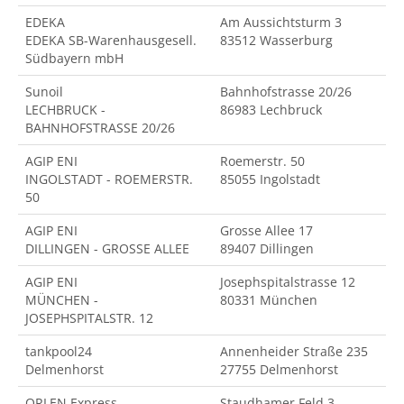
EDEKA
Am Aussichtsturm 3
EDEKA SB-Warenhausgesell.
83512 Wasserburg
Südbayern mbH
Sunoil
Bahnhofstrasse 20/26
LECHBRUCK -
86983 Lechbruck
BAHNHOFSTRASSE 20/26
AGIP ENI
Roemerstr. 50
INGOLSTADT - ROEMERSTR.
85055 Ingolstadt
50
AGIP ENI
Grosse Allee 17
DILLINGEN - GROSSE ALLEE
89407 Dillingen
AGIP ENI
Josephspitalstrasse 12
MÜNCHEN -
80331 München
JOSEPHSPITALSTR. 12
tankpool24
Annenheider Straße 235
Delmenhorst
27755 Delmenhorst
ORLEN Express
Staudhamer Feld 3