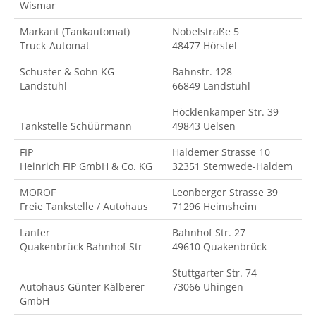
Wismar
Markant (Tankautomat)
Nobelstraße 5
Truck-Automat
48477 Hörstel
Schuster & Sohn KG
Bahnstr. 128
Landstuhl
66849 Landstuhl
Höcklenkamper Str. 39
Tankstelle Schüürmann
49843 Uelsen
FIP
Haldemer Strasse 10
Heinrich FIP GmbH & Co. KG
32351 Stemwede-Haldem
MOROF
Leonberger Strasse 39
Freie Tankstelle / Autohaus
71296 Heimsheim
Lanfer
Bahnhof Str. 27
Quakenbrück Bahnhof Str
49610 Quakenbrück
Stuttgarter Str. 74
Autohaus Günter Kälberer
73066 Uhingen
GmbH