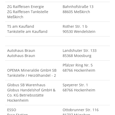
ZG Raiffeisen Energie
Bahnhofstraße 13
ZG Raiffeisen Tankstelle
88605 Meßkirch
Meßkirch
TS am Kaufland
Rother Str. 1 b
Tankstelle am Kaufland
90530 Wendelstein
Autohaus Braun
Landshuter Str. 133
Autohaus Braun
85368 Moosburg
Pfälzer Ring Nr. 5
OPEMA Mineralöle GmbH SB
68766 Hockenheim
Tankstelle / Heizölhandel - 2
Globus SB Warenhaus
Speyerer Str. 1
Globus Handelshof GmbH &
68766 Hockenheim
Co. KG Betriebsstätte
Hockenheim
ESSO
Ottobrunner Str. 116
Esso Station
81737 München