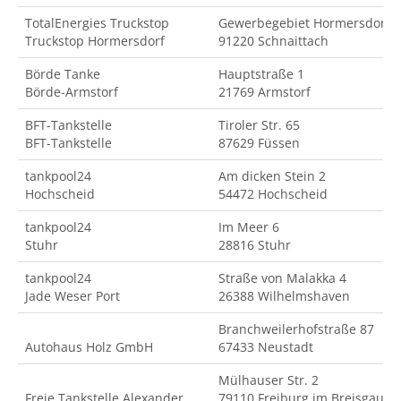
TotalEnergies Truckstop
Gewerbegebiet Hormersdorf
Truckstop Hormersdorf
91220 Schnaittach
Börde Tanke
Hauptstraße 1
Börde-Armstorf
21769 Armstorf
BFT-Tankstelle
Tiroler Str. 65
BFT-Tankstelle
87629 Füssen
tankpool24
Am dicken Stein 2
Hochscheid
54472 Hochscheid
tankpool24
Im Meer 6
Stuhr
28816 Stuhr
tankpool24
Straße von Malakka 4
Jade Weser Port
26388 Wilhelmshaven
Branchweilerhofstraße 87
Autohaus Holz GmbH
67433 Neustadt
Mülhauser Str. 2
Freie Tankstelle Alexander
79110 Freiburg im Breisgau