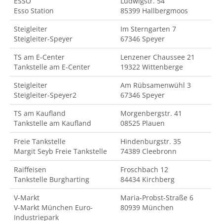
ESSO
Ludwigstr. 54
Esso Station
85399 Hallbergmoos
Steigleiter
Im Sterngarten 7
Steigleiter-Speyer
67346 Speyer
TS am E-Center
Lenzener Chaussee 21
Tankstelle am E-Center
19322 Wittenberge
Steigleiter
Am Rübsamenwühl 3
Steigleiter-Speyer2
67346 Speyer
TS am Kaufland
Morgenbergstr. 41
Tankstelle am Kaufland
08525 Plauen
Freie Tankstelle
Hindenburgstr. 35
Margit Seyb Freie Tankstelle
74389 Cleebronn
Raiffeisen
Froschbach 12
Tankstelle Burgharting
84434 Kirchberg
V-Markt
Maria-Probst-Straße 6
V-Markt München Euro-
80939 München
Industriepark