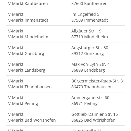
V-Markt Kaufbeuren
87600 Kaufbeuren
V-Markt
Im Engelfeld 5
V-Markt Immenstadt
87509 Immenstadt
V-Markt
Allgäuer Str. 19
V-Markt Mindelheim
87719 Mindelheim
V-Markt
Augsburger Str. 50
V-Markt Günzburg
89312 Günzburg
V-Markt
Max-von-Eyth-Str. 4
V-Markt Landsberg
86899 Landsberg
V-Markt
Bürgermeister-Raab-Str. 31
V-Markt Thannhausen
86470 Thannhausen
V-Markt
Ammergauerstr. 60
V-Markt Peiting
86971 Peiting
V-Markt
Gottlieb-Daimler-Str. 15
V-Markt Bad Wörishofen
86825 Bad Wörishofen
V-Markt
Hauptstraße 41