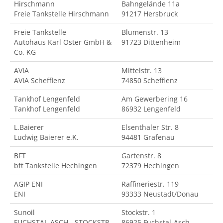
Hirschmann
Bahngelände 11a
Freie Tankstelle Hirschmann
91217 Hersbruck
Freie Tankstelle
Blumenstr. 13
Autohaus Karl Oster GmbH &
91723 Dittenheim
Co. KG
AVIA
Mittelstr. 13
AVIA Schefflenz
74850 Schefflenz
Tankhof Lengenfeld
Am Gewerbering 16
Tankhof Lengenfeld
86932 Lengenfeld
L.Baierer
Elsenthaler Str. 8
Ludwig Baierer e.K.
94481 Grafenau
BFT
Gartenstr. 8
bft Tankstelle Hechingen
72379 Hechingen
AGIP ENI
Raffineriestr. 119
ENI
93333 Neustadt/Donau
Sunoil
Stockstr. 1
FUCHSTAL-ASCH - STOCKSTR.
86925 Fuchstal-Asch