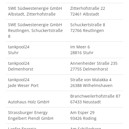
SWE Südwestenergie GmbH
Zitterhofstraße 22
Albstadt, Zitterhofstraße
72461 Albstadt
SWE Südwestenergie GmbH
Schuckertstraße 8
Reutlingen, Schuckertstraße
72766 Reutlingen
8
tankpool24
Im Meer 6
Stuhr
28816 Stuhr
tankpool24
Annenheider Straße 235
Delmenhorst
27755 Delmenhorst
tankpool24
Straße von Malakka 4
Jade Weser Port
26388 Wilhelmshaven
Branchweilerhofstraße 87
Autohaus Holz GmbH
67433 Neustadt
Strassburger Energy
Am Esper 29
Engelbert Piendl GmbH
93426 Roding
Lanfer Energie
Am Schillerberg