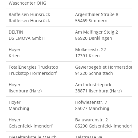
Waschcenter OHG
Raiffeisen Hunsrück
Argenthaler Straße 8
Raiffeisen Hunsrück
55469 Simmern
DELTIN
Am Malfinger Steig 2
DS EMOVA GmbH
86920 Denklingen
Hoyer
Molkereistr. 22
Krien
17391 Krien
TotalEnergies Truckstop
Gewerbegebiet Hormersdorf
Truckstop Hormersdorf
91220 Schnaittach
Hoyer
Am Industriepark
Ilsenburg (Harz)
38871 Ilsenburg (Harz)
Hoyer
Hofwiesenstr. 7
Manching
85077 Manching
Hoyer
Bajuwarenstr. 2
Geisenfeld-Ilmendorf
85290 Geisenfeld-Ilmendorf
Dieseltankstelle Mauch
Talstrasse 38