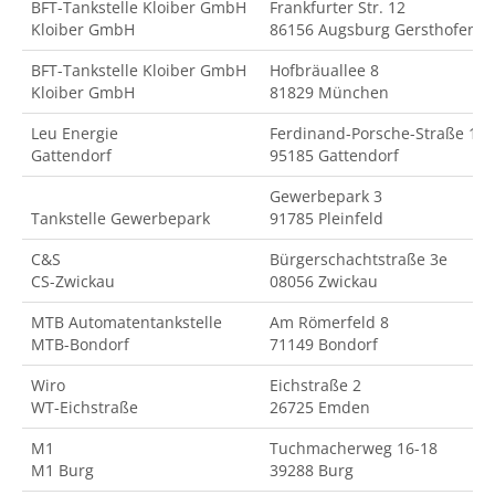
BFT-Tankstelle Kloiber GmbH
Frankfurter Str. 12
Kloiber GmbH
86156 Augsburg Gersthofen
BFT-Tankstelle Kloiber GmbH
Hofbräuallee 8
Kloiber GmbH
81829 München
Leu Energie
Ferdinand-Porsche-Straße 18
Gattendorf
95185 Gattendorf
Gewerbepark 3
Tankstelle Gewerbepark
91785 Pleinfeld
C&S
Bürgerschachtstraße 3e
CS-Zwickau
08056 Zwickau
MTB Automatentankstelle
Am Römerfeld 8
MTB-Bondorf
71149 Bondorf
Wiro
Eichstraße 2
WT-Eichstraße
26725 Emden
M1
Tuchmacherweg 16-18
M1 Burg
39288 Burg