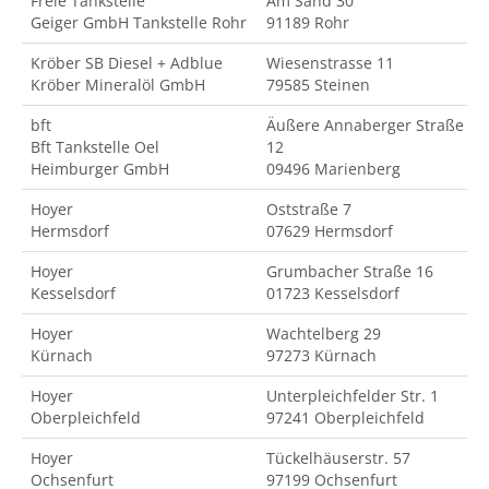
Freie Tankstelle
Am Sand 30
Geiger GmbH Tankstelle Rohr
91189 Rohr
Kröber SB Diesel + Adblue
Wiesenstrasse 11
Kröber Mineralöl GmbH
79585 Steinen
bft
Äußere Annaberger Straße
Bft Tankstelle Oel
12
Heimburger GmbH
09496 Marienberg
Hoyer
Oststraße 7
Hermsdorf
07629 Hermsdorf
Hoyer
Grumbacher Straße 16
Kesselsdorf
01723 Kesselsdorf
Hoyer
Wachtelberg 29
Kürnach
97273 Kürnach
Hoyer
Unterpleichfelder Str. 1
Oberpleichfeld
97241 Oberpleichfeld
Hoyer
Tückelhäuserstr. 57
Ochsenfurt
97199 Ochsenfurt