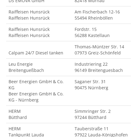
DS EMOVA GmbH
82418 Murnau
Raiffeisen Hunsrück
Am Fischerbach 12-16
Raiffeisen Hunsrück
55494 Rheinböllen
Raiffeisen Hunsrück
Fordstr. 15
Raiffeisen Hunsrück
56288 Kastellaun
Thomas-Müntzer Str. 14
Calpam 24/7 Diesel tanken
07973 Greiz-Schönfeld
Leu Energie
Industriering 22
Breitengueßbach
96149 Breitenguesbach
Beer Energien GmbH & Co.
Saganer Str. 31
KG
90475 Nürnberg
Beer Energien GmbH & Co.
KG - Nürnberg
HERM
Simmringer Str. 2
Bütthard
97244 Bütthard
HERM
Tauberstraße 11
Tankpunkt Lauda
97922 Lauda-Königshofen