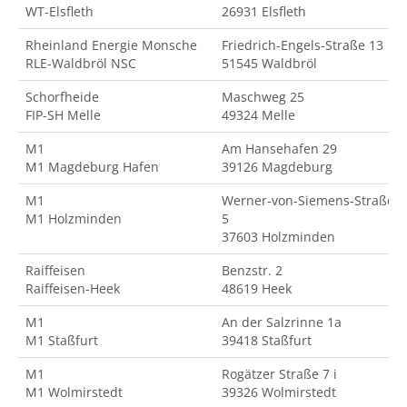
WT-Elsfleth
26931 Elsfleth
Rheinland Energie Monsche
Friedrich-Engels-Straße 13
RLE-Waldbröl NSC
51545 Waldbröl
Schorfheide
Maschweg 25
FIP-SH Melle
49324 Melle
M1
Am Hansehafen 29
M1 Magdeburg Hafen
39126 Magdeburg
M1
Werner-von-Siemens-Straße
M1 Holzminden
5
37603 Holzminden
Raiffeisen
Benzstr. 2
Raiffeisen-Heek
48619 Heek
M1
An der Salzrinne 1a
M1 Staßfurt
39418 Staßfurt
M1
Rogätzer Straße 7 i
M1 Wolmirstedt
39326 Wolmirstedt