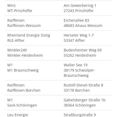
Wiro
Am Gewerbering 1
WT-Prinzhöfte
27243 Prinzhöfte
Raiffeisen
Eichenallee 83
Raiffeisen-Wessum
48683 Ahaus-Wessum
Rheinland Energie Sistig
Herseler Weg 1-7
RLE-Alfter
53347 Alfter
Winkler24h
Budenheimer Weg 69
Winkler-Heidesheim
55262 Heidesheim
M1
Waller See 19
M1 Braunschweig
38179 Schwülper-
Braunschweig
Raiffeisen
Rudolf-Diesel-Straße 8
Raiffeisen-Borchen
33178 Borchen
M1
Gabelsberger Straße 1b
Sack-Schöningen
38364 Schöningen
Leu Energie
Straßburgstraße 9