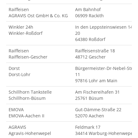
Raiffeisen
Am Bahnhof
AGRAVIS Ost GmbH & Co. KG
06909 Rackith
Winkler 24h
In den Leppsteinswiesen 14-
Winkler-Roßdorf
20
64380 Roßdorf
Raiffeisen
Raiffeisenstraße 18
Raiffeisen-Gescher
48712 Gescher
Dorst
Bürgermeister-Dr-Nebel-Str.
Dorst-Lohr
11
97816 Lohr am Main
Schillhorn Tankstelle
Am Fischereihafen 31
Schillhorn-Büsum
25761 Büsum
EMOVA
Gut-Dämme-Straße 22
EMOVA-Aachen II
52070 Aachen
AGRAVIS
Feldmark 17
Agravis-Hohenwepel
34414 Warburg-Hohenwepel