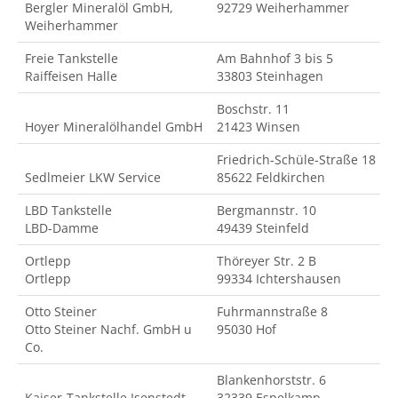
Bergler Mineralöl GmbH,
92729 Weiherhammer
Weiherhammer
Freie Tankstelle
Am Bahnhof 3 bis 5
Raiffeisen Halle
33803 Steinhagen
Boschstr. 11
Hoyer Mineralölhandel GmbH
21423 Winsen
Friedrich-Schüle-Straße 18
Sedlmeier LKW Service
85622 Feldkirchen
LBD Tankstelle
Bergmannstr. 10
LBD-Damme
49439 Steinfeld
Ortlepp
Thöreyer Str. 2 B
Ortlepp
99334 Ichtershausen
Otto Steiner
Fuhrmannstraße 8
Otto Steiner Nachf. GmbH u
95030 Hof
Co.
Blankenhorststr. 6
Kaiser-Tankstelle Isenstedt
32339 Espelkamp