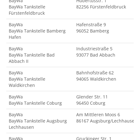
BayWa
Hubertusstr. 1
BayWa Tankstelle
82256 Fürstenfeldbruck
Fürstenfeldbruck
BayWa
Hafenstraße 9
BayWa Tankstelle Bamberg
96052 Bamberg
Hafen
BayWa
Industriestraße 5
BayWa Tankstelle Bad
93077 Bad Abbach
Abbach II
BayWa
Bahnhofstraße 62
BayWa Tankstelle
94065 Waldkirchen
Waldkirchen
BayWa
Glender Str. 11
BayWa Tankstelle Coburg
96450 Coburg
BayWa
Am Mittleren Moos 6
BayWa Tankstelle Augsburg
86167 Augsburg/Lechhausen
Lechhausen
BayWa
Gruckinger Str. 1