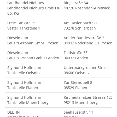
Landhandel Niehues
Ringstraße 54
Landhandel Niehues GmbH &
48720 Rosendahl-Holtwick
Co. KG
Freie Tankstelle
Am Haslenbach 5/1
Vester Tankstelle 1
73278 Schlierbach
Dieselmann
An der Bundesstraße 2
Lausitz-Propan GmbH Prösen
04932 Röderland OT Prösen
Dieselmann
Feldstraße 3Z
Lausitz Propan GmbH Gröden
04932 Gröden
Sigmund Hoffmann
Untermarxgruener Strasse 2
Tankstelle Oelsnitz
08606 Oelsnitz
Sigmund Hoffmann
Zur Sternquell 8
Tankstelle Plauen
08529 Plauen
Sigmund Hoffmann
Kirchenlamitzer Strasse 122
Tankstelle Muenchberg
95213 Muenchberg
DELTIN
Seehauserstr. 11