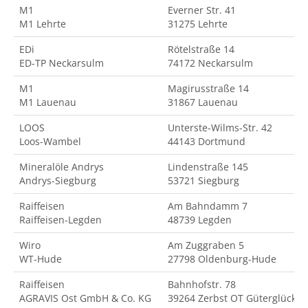
M1
Everner Str. 41
M1 Lehrte
31275 Lehrte
EDi
Rötelstraße 14
ED-TP Neckarsulm
74172 Neckarsulm
M1
Magirusstraße 14
M1 Lauenau
31867 Lauenau
LOOS
Unterste-Wilms-Str. 42
Loos-Wambel
44143 Dortmund
Mineralöle Andrys
Lindenstraße 145
Andrys-Siegburg
53721 Siegburg
Raiffeisen
Am Bahndamm 7
Raiffeisen-Legden
48739 Legden
Wiro
Am Zuggraben 5
WT-Hude
27798 Oldenburg-Hude
Raiffeisen
Bahnhofstr. 78
AGRAVIS Ost GmbH & Co. KG
39264 Zerbst OT Güterglück