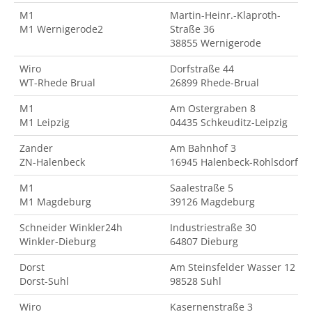
M1
Martin-Heinr.-Klaproth-
M1 Wernigerode2
Straße 36
38855 Wernigerode
Wiro
Dorfstraße 44
WT-Rhede Brual
26899 Rhede-Brual
M1
Am Ostergraben 8
M1 Leipzig
04435 Schkeuditz-Leipzig
Zander
Am Bahnhof 3
ZN-Halenbeck
16945 Halenbeck-Rohlsdorf
M1
Saalestraße 5
M1 Magdeburg
39126 Magdeburg
Schneider Winkler24h
Industriestraße 30
Winkler-Dieburg
64807 Dieburg
Dorst
Am Steinsfelder Wasser 12
Dorst-Suhl
98528 Suhl
Wiro
Kasernenstraße 3