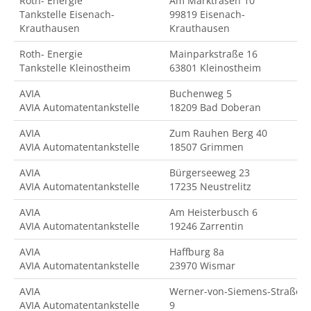
Roth- Energie
Am Marktrasen 10
Tankstelle Eisenach-
99819 Eisenach-
Krauthausen
Krauthausen
Roth- Energie
Mainparkstraße 16
Tankstelle Kleinostheim
63801 Kleinostheim
AVIA
Buchenweg 5
AVIA Automatentankstelle
18209 Bad Doberan
AVIA
Zum Rauhen Berg 40
AVIA Automatentankstelle
18507 Grimmen
AVIA
Bürgerseeweg 23
AVIA Automatentankstelle
17235 Neustrelitz
AVIA
Am Heisterbusch 6
AVIA Automatentankstelle
19246 Zarrentin
AVIA
Haffburg 8a
AVIA Automatentankstelle
23970 Wismar
AVIA
Werner-von-Siemens-Straße
AVIA Automatentankstelle
9