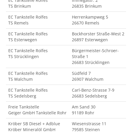
EC Tankstelle Rolfes
Immegastr. 2
TS Brinkum
26835 Brinkum
EC Tankstelle Rolfes
Herrenkampweg 5
TS Remels
26670 Remels
EC Tankstelle Rolfes
Bockhorster Straße-West 2
TS Esterwegen
26897 Esterwegen
EC Tankstelle Rolfes
Bürgermeister-Schroer-
TS Strücklingen
Straße 1
26683 Strücklingen
EC Tankstelle Rolfes
Südfeld 7
TS Walchum
26907 Walchum
EC Tankstelle Rolfes
Carl-Benz-Strasse 7-9
TS Sedelsberg
26683 Sedelsberg
Freie Tankstelle
Am Sand 30
Geiger GmbH Tankstelle Rohr
91189 Rohr
Kröber SB Diesel + Adblue
Wiesenstrasse 11
Kröber Mineralöl GmbH
79585 Steinen