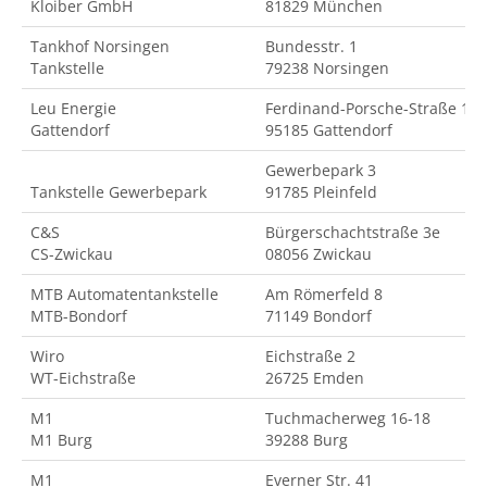
Kloiber GmbH
81829 München
Tankhof Norsingen
Bundesstr. 1
Tankstelle
79238 Norsingen
Leu Energie
Ferdinand-Porsche-Straße 18
Gattendorf
95185 Gattendorf
Gewerbepark 3
Tankstelle Gewerbepark
91785 Pleinfeld
C&S
Bürgerschachtstraße 3e
CS-Zwickau
08056 Zwickau
MTB Automatentankstelle
Am Römerfeld 8
MTB-Bondorf
71149 Bondorf
Wiro
Eichstraße 2
WT-Eichstraße
26725 Emden
M1
Tuchmacherweg 16-18
M1 Burg
39288 Burg
M1
Everner Str. 41