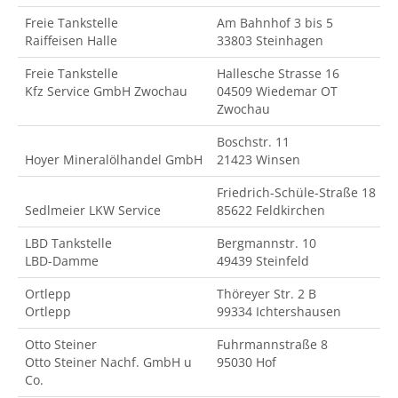
Freie Tankstelle
Am Bahnhof 3 bis 5
Raiffeisen Halle
33803 Steinhagen
Freie Tankstelle
Hallesche Strasse 16
Kfz Service GmbH Zwochau
04509 Wiedemar OT
Zwochau
Boschstr. 11
Hoyer Mineralölhandel GmbH
21423 Winsen
Friedrich-Schüle-Straße 18
Sedlmeier LKW Service
85622 Feldkirchen
LBD Tankstelle
Bergmannstr. 10
LBD-Damme
49439 Steinfeld
Ortlepp
Thöreyer Str. 2 B
Ortlepp
99334 Ichtershausen
Otto Steiner
Fuhrmannstraße 8
Otto Steiner Nachf. GmbH u
95030 Hof
Co.