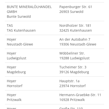
BUNTE MINERALÖLHANDEL
Papenburger Str. 61
GMBH
26903 Surwold
Bunte Surwold
TAS
Nordholzer Str. 181
TAS Kutenhausen
32425 Kutenhausen
Hoyer
An der Autobahn 7
Neustadt-Glewe
19306 Neustadt-Glewe
Hoyer
Wöbbeliner Str.
Ludwigslust
19288 Ludwigslust
Hoyer
Tucheimer Str. 3
Magdeburg
39126 Magdeburg
Hoyer
Hauptstr. 1a
Hornstorf
23974 Hornstorf
Hoyer
Hermann-Graebke-Str. 11
Pritzwalk
16928 Pritzwalk
Hoyer
Große Str. 110