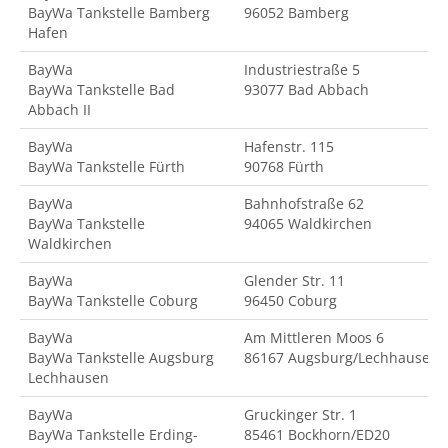
BayWa Tankstelle Bamberg
96052 Bamberg
Hafen
BayWa
Industriestraße 5
BayWa Tankstelle Bad
93077 Bad Abbach
Abbach II
BayWa
Hafenstr. 115
BayWa Tankstelle Fürth
90768 Fürth
BayWa
Bahnhofstraße 62
BayWa Tankstelle
94065 Waldkirchen
Waldkirchen
BayWa
Glender Str. 11
BayWa Tankstelle Coburg
96450 Coburg
BayWa
Am Mittleren Moos 6
BayWa Tankstelle Augsburg
86167 Augsburg/Lechhausen
Lechhausen
BayWa
Gruckinger Str. 1
BayWa Tankstelle Erding-
85461 Bockhorn/ED20