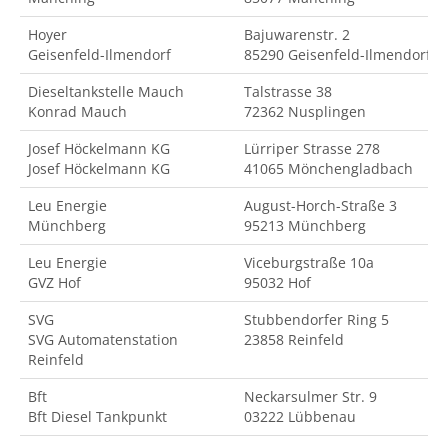
Hoyer
Bajuwarenstr. 2
Geisenfeld-Ilmendorf
85290 Geisenfeld-Ilmendorf
Dieseltankstelle Mauch
Talstrasse 38
Konrad Mauch
72362 Nusplingen
Josef Höckelmann KG
Lürriper Strasse 278
Josef Höckelmann KG
41065 Mönchengladbach
Leu Energie
August-Horch-Straße 3
Münchberg
95213 Münchberg
Leu Energie
Viceburgstraße 10a
GVZ Hof
95032 Hof
SVG
Stubbendorfer Ring 5
SVG Automatenstation
23858 Reinfeld
Reinfeld
Bft
Neckarsulmer Str. 9
Bft Diesel Tankpunkt
03222 Lübbenau