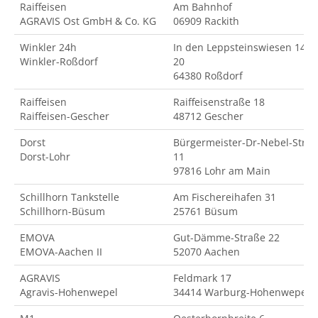
Raiffeisen
Am Bahnhof
AGRAVIS Ost GmbH & Co. KG
06909 Rackith
Winkler 24h
In den Leppsteinswiesen 14-
Winkler-Roßdorf
20
64380 Roßdorf
Raiffeisen
Raiffeisenstraße 18
Raiffeisen-Gescher
48712 Gescher
Dorst
Bürgermeister-Dr-Nebel-Str.
Dorst-Lohr
11
97816 Lohr am Main
Schillhorn Tankstelle
Am Fischereihafen 31
Schillhorn-Büsum
25761 Büsum
EMOVA
Gut-Dämme-Straße 22
EMOVA-Aachen II
52070 Aachen
AGRAVIS
Feldmark 17
Agravis-Hohenwepel
34414 Warburg-Hohenwepel