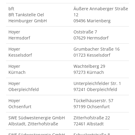
bft
Äußere Annaberger Straße
Bft Tankstelle Oel
12
Heimburger GmbH
09496 Marienberg
Hoyer
Oststraße 7
Hermsdorf
07629 Hermsdorf
Hoyer
Grumbacher Straße 16
Kesselsdorf
01723 Kesselsdorf
Hoyer
Wachtelberg 29
Kürnach
97273 Kürnach
Hoyer
Unterpleichfelder Str. 1
Oberpleichfeld
97241 Oberpleichfeld
Hoyer
Tückelhäuserstr. 57
Ochsenfurt
97199 Ochsenfurt
SWE Südwestenergie GmbH
Zitterhofstraße 22
Albstadt, Zitterhofstraße
72461 Albstadt
SWE Südwestenergie GmbH
Schuckertstraße 8