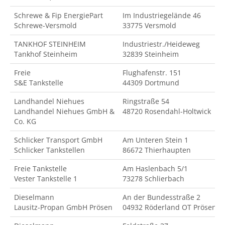
Schrewe & Fip EnergiePart
Im Industriegelände 46
Schrewe-Versmold
33775 Versmold
TANKHOF STEINHEIM
Industriestr./Heideweg
Tankhof Steinheim
32839 Steinheim
Freie
Flughafenstr. 151
S&E Tankstelle
44309 Dortmund
Landhandel Niehues
Ringstraße 54
Landhandel Niehues GmbH &
48720 Rosendahl-Holtwick
Co. KG
Schlicker Transport GmbH
Am Unteren Stein 1
Schlicker Tankstellen
86672 Thierhaupten
Freie Tankstelle
Am Haslenbach 5/1
Vester Tankstelle 1
73278 Schlierbach
Dieselmann
An der Bundesstraße 2
Lausitz-Propan GmbH Prösen
04932 Röderland OT Prösen