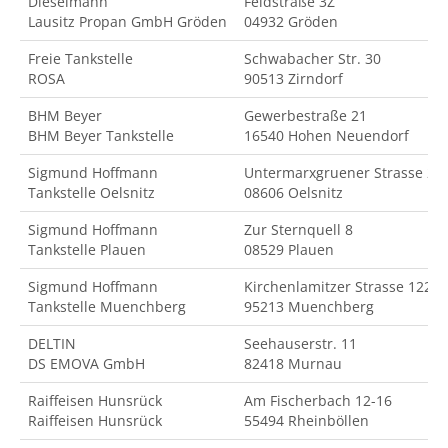
Dieselmann
Feldstraße 3Z
Lausitz Propan GmbH Gröden
04932 Gröden
Freie Tankstelle
Schwabacher Str. 30
ROSA
90513 Zirndorf
BHM Beyer
Gewerbestraße 21
BHM Beyer Tankstelle
16540 Hohen Neuendorf
Sigmund Hoffmann
Untermarxgruener Strasse 2
Tankstelle Oelsnitz
08606 Oelsnitz
Sigmund Hoffmann
Zur Sternquell 8
Tankstelle Plauen
08529 Plauen
Sigmund Hoffmann
Kirchenlamitzer Strasse 122
Tankstelle Muenchberg
95213 Muenchberg
DELTIN
Seehauserstr. 11
DS EMOVA GmbH
82418 Murnau
Raiffeisen Hunsrück
Am Fischerbach 12-16
Raiffeisen Hunsrück
55494 Rheinböllen