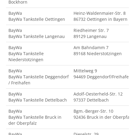
Bockhorn
BayWa
Heinz-Waldenmaier-Str. 8
BayWa Tankstelle Oettingen
86732 Oettingen in Bayern
BayWa
Riedheimer Str. 7
BayWa Tankstelle Langenau
89129 Langenau
BayWa
Am Bahndamm 7
BayWa Tankstelle
89168 Niederstotzingen
Niederstotzingen
BayWa
Mittelweg 9
BayWa Tankstelle Deggendorf
94469 Deggendorf/Freihafen
/ Freihafen
BayWa
Adolf-Oesterheld-Str. 12
BayWa Tankstelle Dettelbach
97337 Dettelbach
BayWa
Bgm.-Berger-Str. 10
BayWa Tankstelle Bruck in
92436 Bruck in der Oberpfalz
der Oberpfalz
BayWa
Dieselstr. 29