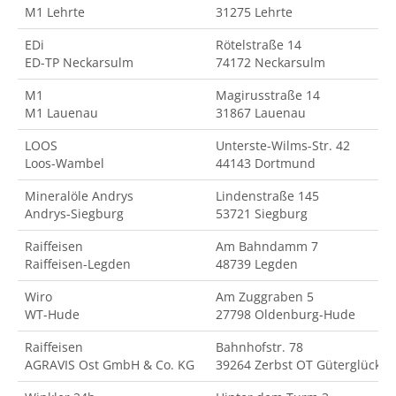
M1 Lehrte
31275 Lehrte
EDi
Rötelstraße 14
ED-TP Neckarsulm
74172 Neckarsulm
M1
Magirusstraße 14
M1 Lauenau
31867 Lauenau
LOOS
Unterste-Wilms-Str. 42
Loos-Wambel
44143 Dortmund
Mineralöle Andrys
Lindenstraße 145
Andrys-Siegburg
53721 Siegburg
Raiffeisen
Am Bahndamm 7
Raiffeisen-Legden
48739 Legden
Wiro
Am Zuggraben 5
WT-Hude
27798 Oldenburg-Hude
Raiffeisen
Bahnhofstr. 78
AGRAVIS Ost GmbH & Co. KG
39264 Zerbst OT Güterglück