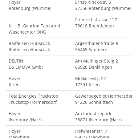
Hoyer
Ernst-Rinck-Str. 6
Rotenburg (Wümme)
27356 Rotenburg (Wümme)
Friedrichstrasse 127
K. + B. Gehring Tank-und
79618 Rheinfelden
Waschcenter OHG
Raiffeisen Hunsrück
Argenthaler Straße 8
Raiffeisen Hunsrück
55469 Simmern
DELTIN
Am Malfinger Steig 2
DS EMOVA GmbH
86920 Denklingen
Hoyer
Molkereistr. 22
Krien
17391 Krien
TotalEnergies Truckstop
Gewerbegebiet Hormersdorf
Truckstop Hormersdorf
91220 Schnaittach
Hoyer
Am Industriepark
Ilsenburg (Harz)
38871 Ilsenburg (Harz)
Hoyer
Hofwiesenstr. 7
Manching
85077 Manching