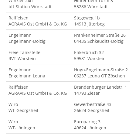
Winkler 24h
Hinter dem Turm 3
bft-Station Wörrstadt
55286 Wörrstadt
Raiffeisen
Stegeweg 1b
AGRAVIS Ost GmbH & Co. KG
14913 Jüterbog
Engelmann
Frankenheimer Straße 26
Engelmann-Dölzig
04435 Schkeuditz-Dölzig
Freie Tankstelle
Enkerbruch 32
RVT-Warstein
59581 Warstein
Engelmann
Hugo-Engelmann-Straße 2
Engelmann Leuna
06237 Leuna OT Zöschen
Raiffeisen
Brandenburger Landstr. 1
AGRAVIS Ost GmbH & Co. KG
14793 Ziesar
Wiro
Gewerbestraße 43
WT-Georgsheil
26624 Georgsheil
Wiro
Europaring 3
WT-Löningen
49624 Löningen