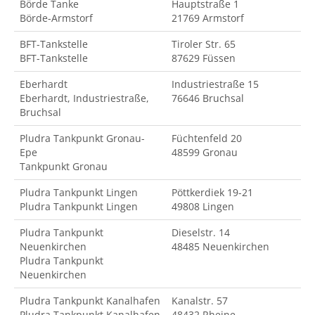
Börde Tanke
Hauptstraße 1
Börde-Armstorf
21769 Armstorf
BFT-Tankstelle
Tiroler Str. 65
BFT-Tankstelle
87629 Füssen
Eberhardt
Industriestraße 15
Eberhardt, Industriestraße,
76646 Bruchsal
Bruchsal
Pludra Tankpunkt Gronau-
Füchtenfeld 20
Epe
48599 Gronau
Tankpunkt Gronau
Pludra Tankpunkt Lingen
Pöttkerdiek 19-21
Pludra Tankpunkt Lingen
49808 Lingen
Pludra Tankpunkt
Dieselstr. 14
Neuenkirchen
48485 Neuenkirchen
Pludra Tankpunkt
Neuenkirchen
Pludra Tankpunkt Kanalhafen
Kanalstr. 57
Pludra Tankpunkt Kanalhafen
48432 Rheine