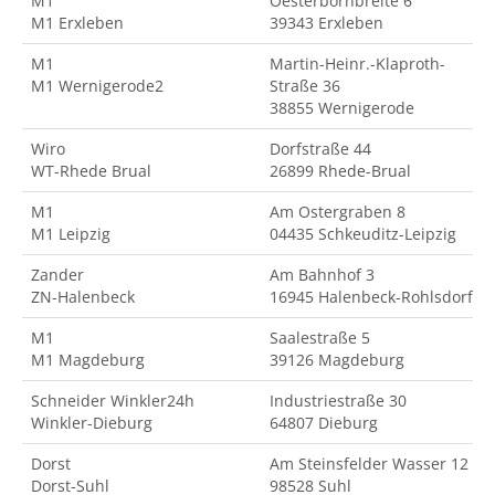
M1
Oesterbornbreite 6
M1 Erxleben
39343 Erxleben
M1
Martin-Heinr.-Klaproth-
M1 Wernigerode2
Straße 36
38855 Wernigerode
Wiro
Dorfstraße 44
WT-Rhede Brual
26899 Rhede-Brual
M1
Am Ostergraben 8
M1 Leipzig
04435 Schkeuditz-Leipzig
Zander
Am Bahnhof 3
ZN-Halenbeck
16945 Halenbeck-Rohlsdorf
M1
Saalestraße 5
M1 Magdeburg
39126 Magdeburg
Schneider Winkler24h
Industriestraße 30
Winkler-Dieburg
64807 Dieburg
Dorst
Am Steinsfelder Wasser 12
Dorst-Suhl
98528 Suhl