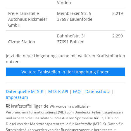
Vörden
Freie Tankstelle
Meinbrexer Str. 5
2,219
Autohaus Rickmeier
37697 Lauenförde
GmbH
Bahnhofstr. 31
2,259
Cizme Station
37691 Boffzen
Jetzt die neue Umgebungssuche mit weiteren Kraftstoffarten
nutzen:
Weitere Tankstellen in der Umgebung finden
Datenquelle MTS-K
|
MTS-K API
|
FAQ
|
Datenschutz
|
Impressum
kraftstoffbilliger.de
Wir wurden als offizieller
Verbraucherinformationsdienst (VID) vom Bundeskartellamt zugelassen
und erhalten die Basisdaten und aktuellen Spritpreise für E5, E10 und
Diesel von der Markttransparenzstelle für Kraftstoffe (MTS-K). Daten für
Stromladesäulen werden von der Bundesnetzagentur bereitgestellt.