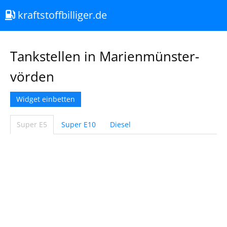
kraftstoffbilliger.de
Tankstellen in Marienmünster-
vörden
Widget einbetten
Super E5
Super E10
Diesel