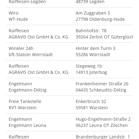
Raiffeisen-Legden
48739 Legden
Wiro
Am Zuggraben 5
WT-Hude
27798 Oldenburg-Hude
Raiffeisen
Bahnhofstr. 78
AGRAVIS Ost GmbH & Co. KG
39264 Zerbst OT Güterglück
Winkler 24h
Hinter dem Turm 3
bft-Station Wörrstadt
55286 Wörrstadt
Raiffeisen
Stegeweg 1b
AGRAVIS Ost GmbH & Co. KG
14913 Jüterbog
Engelmann
Frankenheimer Straße 26
Engelmann-Dölzig
04435 Schkeuditz-Dölzig
Freie Tankstelle
Enkerbruch 32
RVT-Warstein
59581 Warstein
Engelmann
Hugo-Engelmann-Straße 2
Engelmann Leuna
06237 Leuna OT Zöschen
Raiffeisen
Brandenburger Landstr. 1