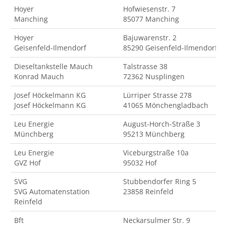
Hoyer
Hofwiesenstr. 7
Manching
85077 Manching
Hoyer
Bajuwarenstr. 2
Geisenfeld-Ilmendorf
85290 Geisenfeld-Ilmendorf
Dieseltankstelle Mauch
Talstrasse 38
Konrad Mauch
72362 Nusplingen
Josef Höckelmann KG
Lürriper Strasse 278
Josef Höckelmann KG
41065 Mönchengladbach
Leu Energie
August-Horch-Straße 3
Münchberg
95213 Münchberg
Leu Energie
Viceburgstraße 10a
GVZ Hof
95032 Hof
SVG
Stubbendorfer Ring 5
SVG Automatenstation
23858 Reinfeld
Reinfeld
Bft
Neckarsulmer Str. 9