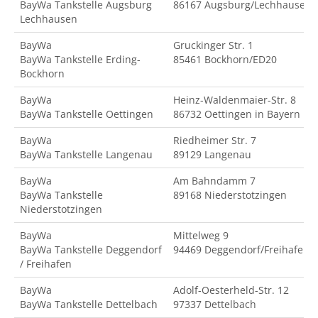
BayWa Tankstelle Augsburg
86167 Augsburg/Lechhausen
Lechhausen
BayWa
Gruckinger Str. 1
BayWa Tankstelle Erding-
85461 Bockhorn/ED20
Bockhorn
BayWa
Heinz-Waldenmaier-Str. 8
BayWa Tankstelle Oettingen
86732 Oettingen in Bayern
BayWa
Riedheimer Str. 7
BayWa Tankstelle Langenau
89129 Langenau
BayWa
Am Bahndamm 7
BayWa Tankstelle
89168 Niederstotzingen
Niederstotzingen
BayWa
Mittelweg 9
BayWa Tankstelle Deggendorf
94469 Deggendorf/Freihafen
/ Freihafen
BayWa
Adolf-Oesterheld-Str. 12
BayWa Tankstelle Dettelbach
97337 Dettelbach