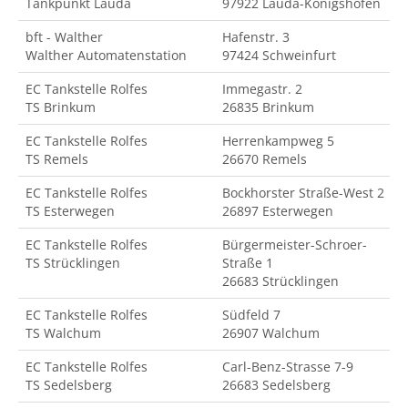
Tankpunkt Lauda
97922 Lauda-Königshofen
bft - Walther
Hafenstr. 3
Walther Automatenstation
97424 Schweinfurt
EC Tankstelle Rolfes
Immegastr. 2
TS Brinkum
26835 Brinkum
EC Tankstelle Rolfes
Herrenkampweg 5
TS Remels
26670 Remels
EC Tankstelle Rolfes
Bockhorster Straße-West 2
TS Esterwegen
26897 Esterwegen
EC Tankstelle Rolfes
Bürgermeister-Schroer-
TS Strücklingen
Straße 1
26683 Strücklingen
EC Tankstelle Rolfes
Südfeld 7
TS Walchum
26907 Walchum
EC Tankstelle Rolfes
Carl-Benz-Strasse 7-9
TS Sedelsberg
26683 Sedelsberg