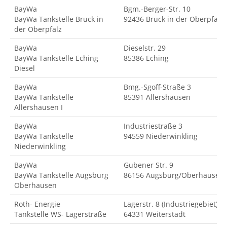
BayWa
Bgm.-Berger-Str. 10
BayWa Tankstelle Bruck in
92436 Bruck in der Oberpfalz
der Oberpfalz
BayWa
Dieselstr. 29
BayWa Tankstelle Eching
85386 Eching
Diesel
BayWa
Bmg.-Sgoff-Straße 3
BayWa Tankstelle
85391 Allershausen
Allershausen I
BayWa
Industriestraße 3
BayWa Tankstelle
94559 Niederwinkling
Niederwinkling
BayWa
Gubener Str. 9
BayWa Tankstelle Augsburg
86156 Augsburg/Oberhausen
Oberhausen
Roth- Energie
Lagerstr. 8 (Industriegebiet)
Tankstelle WS- Lagerstraße
64331 Weiterstadt