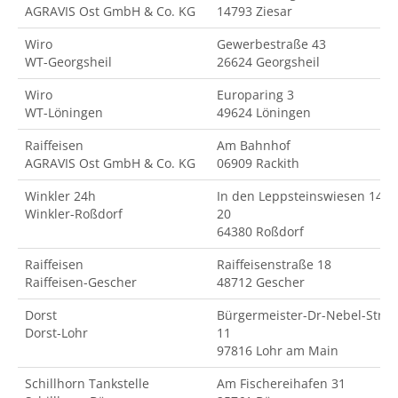
AGRAVIS Ost GmbH & Co. KG
14793 Ziesar
Wiro
Gewerbestraße 43
WT-Georgsheil
26624 Georgsheil
Wiro
Europaring 3
WT-Löningen
49624 Löningen
Raiffeisen
Am Bahnhof
AGRAVIS Ost GmbH & Co. KG
06909 Rackith
Winkler 24h
In den Leppsteinswiesen 14-
Winkler-Roßdorf
20
64380 Roßdorf
Raiffeisen
Raiffeisenstraße 18
Raiffeisen-Gescher
48712 Gescher
Dorst
Bürgermeister-Dr-Nebel-Str.
Dorst-Lohr
11
97816 Lohr am Main
Schillhorn Tankstelle
Am Fischereihafen 31