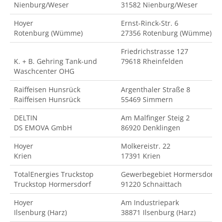
Nienburg/Weser
31582 Nienburg/Weser
Hoyer
Ernst-Rinck-Str. 6
Rotenburg (Wümme)
27356 Rotenburg (Wümme)
Friedrichstrasse 127
K. + B. Gehring Tank-und
79618 Rheinfelden
Waschcenter OHG
Raiffeisen Hunsrück
Argenthaler Straße 8
Raiffeisen Hunsrück
55469 Simmern
DELTIN
Am Malfinger Steig 2
DS EMOVA GmbH
86920 Denklingen
Hoyer
Molkereistr. 22
Krien
17391 Krien
TotalEnergies Truckstop
Gewerbegebiet Hormersdorf
Truckstop Hormersdorf
91220 Schnaittach
Hoyer
Am Industriepark
Ilsenburg (Harz)
38871 Ilsenburg (Harz)