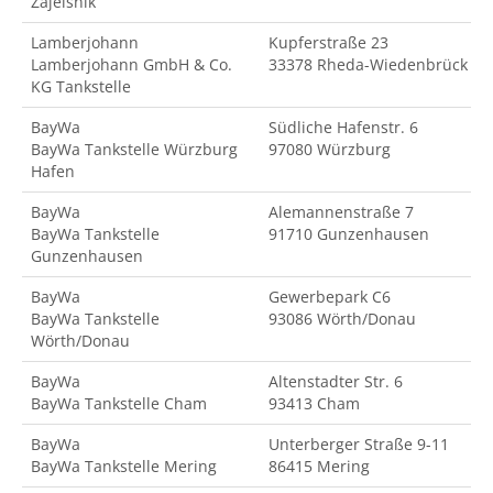
Zajelsnik
Lamberjohann
Kupferstraße 23
Lamberjohann GmbH & Co.
33378 Rheda-Wiedenbrück
KG Tankstelle
BayWa
Südliche Hafenstr. 6
BayWa Tankstelle Würzburg
97080 Würzburg
Hafen
BayWa
Alemannenstraße 7
BayWa Tankstelle
91710 Gunzenhausen
Gunzenhausen
BayWa
Gewerbepark C6
BayWa Tankstelle
93086 Wörth/Donau
Wörth/Donau
BayWa
Altenstadter Str. 6
BayWa Tankstelle Cham
93413 Cham
BayWa
Unterberger Straße 9-11
BayWa Tankstelle Mering
86415 Mering