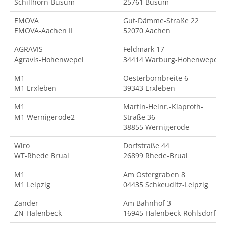
Schillhorn-Büsum
25761 Büsum
EMOVA
Gut-Dämme-Straße 22
EMOVA-Aachen II
52070 Aachen
AGRAVIS
Feldmark 17
Agravis-Hohenwepel
34414 Warburg-Hohenwepel
M1
Oesterbornbreite 6
M1 Erxleben
39343 Erxleben
M1
Martin-Heinr.-Klaproth-
M1 Wernigerode2
Straße 36
38855 Wernigerode
Wiro
Dorfstraße 44
WT-Rhede Brual
26899 Rhede-Brual
M1
Am Ostergraben 8
M1 Leipzig
04435 Schkeuditz-Leipzig
Zander
Am Bahnhof 3
ZN-Halenbeck
16945 Halenbeck-Rohlsdorf