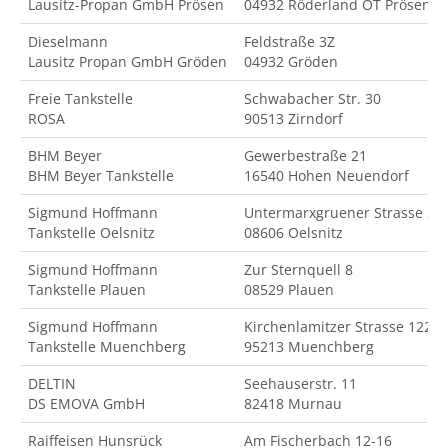
Lausitz-Propan GmbH Prösen
04932 Röderland OT Prösen
Dieselmann
Feldstraße 3Z
Lausitz Propan GmbH Gröden
04932 Gröden
Freie Tankstelle
Schwabacher Str. 30
ROSA
90513 Zirndorf
BHM Beyer
Gewerbestraße 21
BHM Beyer Tankstelle
16540 Hohen Neuendorf
Sigmund Hoffmann
Untermarxgruener Strasse 2
Tankstelle Oelsnitz
08606 Oelsnitz
Sigmund Hoffmann
Zur Sternquell 8
Tankstelle Plauen
08529 Plauen
Sigmund Hoffmann
Kirchenlamitzer Strasse 122
Tankstelle Muenchberg
95213 Muenchberg
DELTIN
Seehauserstr. 11
DS EMOVA GmbH
82418 Murnau
Raiffeisen Hunsrück
Am Fischerbach 12-16