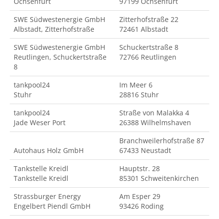
Ochsenfurt
97199 Ochsenfurt
SWE Südwestenergie GmbH
Zitterhofstraße 22
Albstadt, Zitterhofstraße
72461 Albstadt
SWE Südwestenergie GmbH
Schuckertstraße 8
Reutlingen, Schuckertstraße
72766 Reutlingen
8
tankpool24
Im Meer 6
Stuhr
28816 Stuhr
tankpool24
Straße von Malakka 4
Jade Weser Port
26388 Wilhelmshaven
Branchweilerhofstraße 87
Autohaus Holz GmbH
67433 Neustadt
Tankstelle Kreidl
Hauptstr. 28
Tankstelle Kreidl
85301 Schweitenkirchen
Strassburger Energy
Am Esper 29
Engelbert Piendl GmbH
93426 Roding