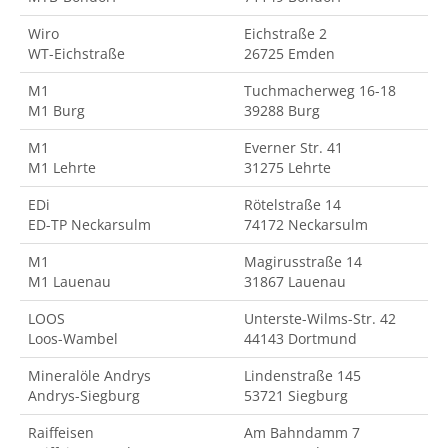
Wiro
Eichstraße 2
WT-Eichstraße
26725 Emden
M1
Tuchmacherweg 16-18
M1 Burg
39288 Burg
M1
Everner Str. 41
M1 Lehrte
31275 Lehrte
EDi
Rötelstraße 14
ED-TP Neckarsulm
74172 Neckarsulm
M1
Magirusstraße 14
M1 Lauenau
31867 Lauenau
LOOS
Unterste-Wilms-Str. 42
Loos-Wambel
44143 Dortmund
Mineralöle Andrys
Lindenstraße 145
Andrys-Siegburg
53721 Siegburg
Raiffeisen
Am Bahndamm 7