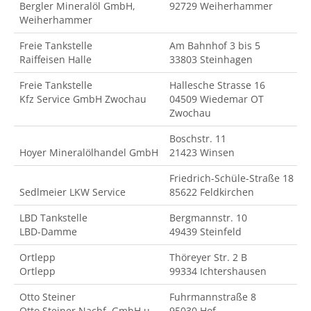
Bergler Mineralöl GmbH,
92729 Weiherhammer
Weiherhammer
Freie Tankstelle
Am Bahnhof 3 bis 5
Raiffeisen Halle
33803 Steinhagen
Freie Tankstelle
Hallesche Strasse 16
Kfz Service GmbH Zwochau
04509 Wiedemar OT
Zwochau
Boschstr. 11
Hoyer Mineralölhandel GmbH
21423 Winsen
Friedrich-Schüle-Straße 18
Sedlmeier LKW Service
85622 Feldkirchen
LBD Tankstelle
Bergmannstr. 10
LBD-Damme
49439 Steinfeld
Ortlepp
Thöreyer Str. 2 B
Ortlepp
99334 Ichtershausen
Otto Steiner
Fuhrmannstraße 8
Otto Steiner Nachf. GmbH u
95030 Hof