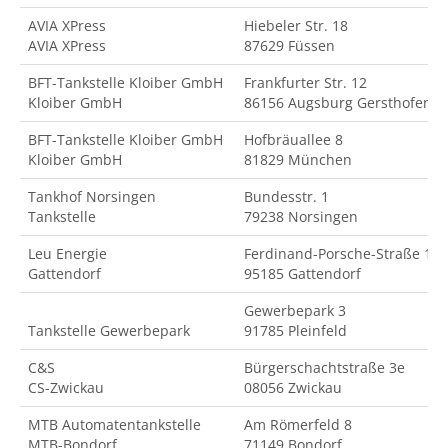
AVIA XPress
Hiebeler Str. 18
AVIA XPress
87629 Füssen
BFT-Tankstelle Kloiber GmbH
Frankfurter Str. 12
Kloiber GmbH
86156 Augsburg Gersthofen
BFT-Tankstelle Kloiber GmbH
Hofbräuallee 8
Kloiber GmbH
81829 München
Tankhof Norsingen
Bundesstr. 1
Tankstelle
79238 Norsingen
Leu Energie
Ferdinand-Porsche-Straße 18
Gattendorf
95185 Gattendorf
Gewerbepark 3
Tankstelle Gewerbepark
91785 Pleinfeld
C&S
Bürgerschachtstraße 3e
CS-Zwickau
08056 Zwickau
MTB Automatentankstelle
Am Römerfeld 8
MTB-Bondorf
71149 Bondorf