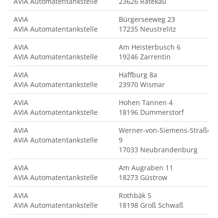
AVIA Automatentankstelle
23626 Ratekau
AVIA
Bürgerseeweg 23
AVIA Automatentankstelle
17235 Neustrelitz
AVIA
Am Heisterbusch 6
AVIA Automatentankstelle
19246 Zarrentin
AVIA
Haffburg 8a
AVIA Automatentankstelle
23970 Wismar
AVIA
Hohen Tannen 4
AVIA Automatentankstelle
18196 Dummerstorf
AVIA
Werner-von-Siemens-Straße
AVIA Automatentankstelle
9
17033 Neubrandenburg
AVIA
Am Augraben 11
AVIA Automatentankstelle
18273 Güstrow
AVIA
Rothbäk 5
AVIA Automatentankstelle
18198 Groß Schwaß