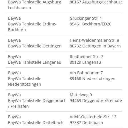
BayWa Tankstelle Augsburg
86167 Augsburg/Lechhausen
Lechhausen
BayWa
Gruckinger Str. 1
BayWa Tankstelle Erding-
85461 Bockhorn/ED20
Bockhorn
BayWa
Heinz-Waldenmaier-Str. 8
BayWa Tankstelle Oettingen
86732 Oettingen in Bayern
BayWa
Riedheimer Str. 7
BayWa Tankstelle Langenau
89129 Langenau
BayWa
Am Bahndamm 7
BayWa Tankstelle
89168 Niederstotzingen
Niederstotzingen
BayWa
Mittelweg 9
BayWa Tankstelle Deggendorf
94469 Deggendorf/Freihafen
/ Freihafen
BayWa
Adolf-Oesterheld-Str. 12
BayWa Tankstelle Dettelbach
97337 Dettelbach