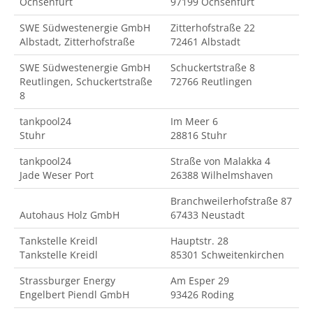
Ochsenfurt
97199 Ochsenfurt
SWE Südwestenergie GmbH
Zitterhofstraße 22
Albstadt, Zitterhofstraße
72461 Albstadt
SWE Südwestenergie GmbH
Schuckertstraße 8
Reutlingen, Schuckertstraße
72766 Reutlingen
8
tankpool24
Im Meer 6
Stuhr
28816 Stuhr
tankpool24
Straße von Malakka 4
Jade Weser Port
26388 Wilhelmshaven
Branchweilerhofstraße 87
Autohaus Holz GmbH
67433 Neustadt
Tankstelle Kreidl
Hauptstr. 28
Tankstelle Kreidl
85301 Schweitenkirchen
Strassburger Energy
Am Esper 29
Engelbert Piendl GmbH
93426 Roding