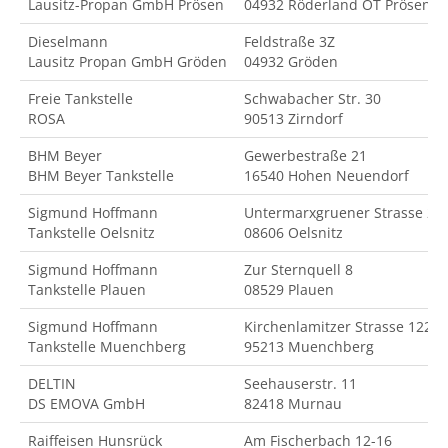
Lausitz-Propan GmbH Prösen
04932 Röderland OT Prösen
Dieselmann
Feldstraße 3Z
Lausitz Propan GmbH Gröden
04932 Gröden
Freie Tankstelle
Schwabacher Str. 30
ROSA
90513 Zirndorf
BHM Beyer
Gewerbestraße 21
BHM Beyer Tankstelle
16540 Hohen Neuendorf
Sigmund Hoffmann
Untermarxgruener Strasse 2
Tankstelle Oelsnitz
08606 Oelsnitz
Sigmund Hoffmann
Zur Sternquell 8
Tankstelle Plauen
08529 Plauen
Sigmund Hoffmann
Kirchenlamitzer Strasse 122
Tankstelle Muenchberg
95213 Muenchberg
DELTIN
Seehauserstr. 11
DS EMOVA GmbH
82418 Murnau
Raiffeisen Hunsrück
Am Fischerbach 12-16