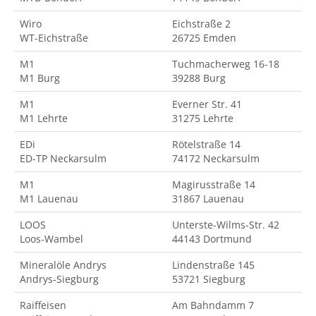
Wiro
Eichstraße 2
WT-Eichstraße
26725 Emden
M1
Tuchmacherweg 16-18
M1 Burg
39288 Burg
M1
Everner Str. 41
M1 Lehrte
31275 Lehrte
EDi
Rötelstraße 14
ED-TP Neckarsulm
74172 Neckarsulm
M1
Magirusstraße 14
M1 Lauenau
31867 Lauenau
LOOS
Unterste-Wilms-Str. 42
Loos-Wambel
44143 Dortmund
Mineralöle Andrys
Lindenstraße 145
Andrys-Siegburg
53721 Siegburg
Raiffeisen
Am Bahndamm 7