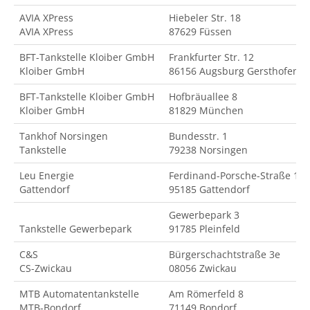
AVIA XPress
Hiebeler Str. 18
AVIA XPress
87629 Füssen
BFT-Tankstelle Kloiber GmbH
Frankfurter Str. 12
Kloiber GmbH
86156 Augsburg Gersthofen
BFT-Tankstelle Kloiber GmbH
Hofbräuallee 8
Kloiber GmbH
81829 München
Tankhof Norsingen
Bundesstr. 1
Tankstelle
79238 Norsingen
Leu Energie
Ferdinand-Porsche-Straße 18
Gattendorf
95185 Gattendorf
Gewerbepark 3
Tankstelle Gewerbepark
91785 Pleinfeld
C&S
Bürgerschachtstraße 3e
CS-Zwickau
08056 Zwickau
MTB Automatentankstelle
Am Römerfeld 8
MTB-Bondorf
71149 Bondorf