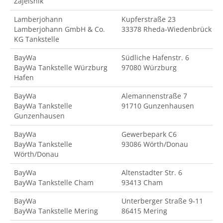
Zajelsnik
Lamberjohann
Kupferstraße 23
Lamberjohann GmbH & Co.
33378 Rheda-Wiedenbrück
KG Tankstelle
BayWa
Südliche Hafenstr. 6
BayWa Tankstelle Würzburg
97080 Würzburg
Hafen
BayWa
Alemannenstraße 7
BayWa Tankstelle
91710 Gunzenhausen
Gunzenhausen
BayWa
Gewerbepark C6
BayWa Tankstelle
93086 Wörth/Donau
Wörth/Donau
BayWa
Altenstadter Str. 6
BayWa Tankstelle Cham
93413 Cham
BayWa
Unterberger Straße 9-11
BayWa Tankstelle Mering
86415 Mering