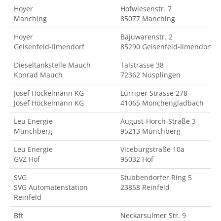
Hoyer
Hofwiesenstr. 7
Manching
85077 Manching
Hoyer
Bajuwarenstr. 2
Geisenfeld-Ilmendorf
85290 Geisenfeld-Ilmendorf
Dieseltankstelle Mauch
Talstrasse 38
Konrad Mauch
72362 Nusplingen
Josef Höckelmann KG
Lürriper Strasse 278
Josef Höckelmann KG
41065 Mönchengladbach
Leu Energie
August-Horch-Straße 3
Münchberg
95213 Münchberg
Leu Energie
Viceburgstraße 10a
GVZ Hof
95032 Hof
SVG
Stubbendorfer Ring 5
SVG Automatenstation
23858 Reinfeld
Reinfeld
Bft
Neckarsulmer Str. 9