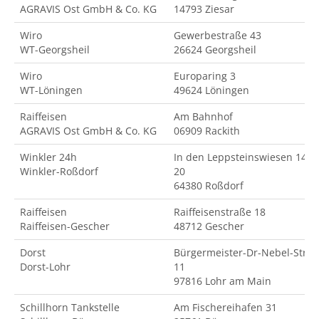
AGRAVIS Ost GmbH & Co. KG
14793 Ziesar
Wiro
Gewerbestraße 43
WT-Georgsheil
26624 Georgsheil
Wiro
Europaring 3
WT-Löningen
49624 Löningen
Raiffeisen
Am Bahnhof
AGRAVIS Ost GmbH & Co. KG
06909 Rackith
Winkler 24h
In den Leppsteinswiesen 14-
Winkler-Roßdorf
20
64380 Roßdorf
Raiffeisen
Raiffeisenstraße 18
Raiffeisen-Gescher
48712 Gescher
Dorst
Bürgermeister-Dr-Nebel-Str.
Dorst-Lohr
11
97816 Lohr am Main
Schillhorn Tankstelle
Am Fischereihafen 31