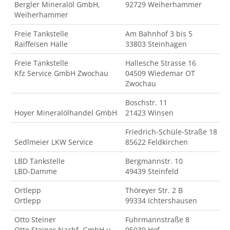
Bergler Mineralöl GmbH,
92729 Weiherhammer
Weiherhammer
Freie Tankstelle
Am Bahnhof 3 bis 5
Raiffeisen Halle
33803 Steinhagen
Freie Tankstelle
Hallesche Strasse 16
Kfz Service GmbH Zwochau
04509 Wiedemar OT
Zwochau
Boschstr. 11
Hoyer Mineralölhandel GmbH
21423 Winsen
Friedrich-Schüle-Straße 18
Sedlmeier LKW Service
85622 Feldkirchen
LBD Tankstelle
Bergmannstr. 10
LBD-Damme
49439 Steinfeld
Ortlepp
Thöreyer Str. 2 B
Ortlepp
99334 Ichtershausen
Otto Steiner
Fuhrmannstraße 8
Otto Steiner Nachf. GmbH u
95030 Hof