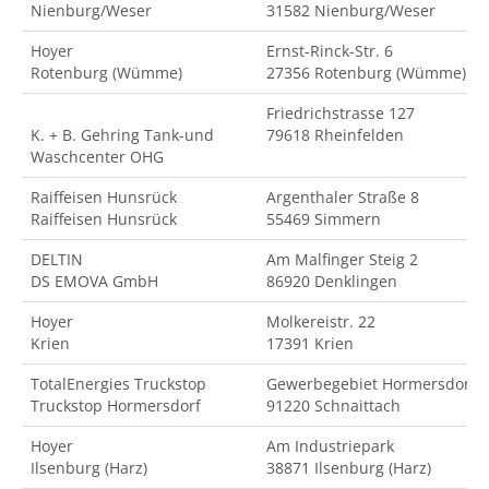
Nienburg/Weser
31582 Nienburg/Weser
Hoyer
Ernst-Rinck-Str. 6
Rotenburg (Wümme)
27356 Rotenburg (Wümme)
Friedrichstrasse 127
K. + B. Gehring Tank-und
79618 Rheinfelden
Waschcenter OHG
Raiffeisen Hunsrück
Argenthaler Straße 8
Raiffeisen Hunsrück
55469 Simmern
DELTIN
Am Malfinger Steig 2
DS EMOVA GmbH
86920 Denklingen
Hoyer
Molkereistr. 22
Krien
17391 Krien
TotalEnergies Truckstop
Gewerbegebiet Hormersdorf
Truckstop Hormersdorf
91220 Schnaittach
Hoyer
Am Industriepark
Ilsenburg (Harz)
38871 Ilsenburg (Harz)