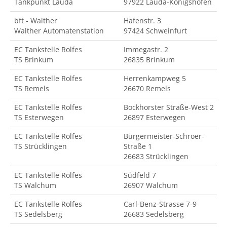
Tankpunkt Lauda
97922 Lauda-Königshofen
bft - Walther
Hafenstr. 3
Walther Automatenstation
97424 Schweinfurt
EC Tankstelle Rolfes
Immegastr. 2
TS Brinkum
26835 Brinkum
EC Tankstelle Rolfes
Herrenkampweg 5
TS Remels
26670 Remels
EC Tankstelle Rolfes
Bockhorster Straße-West 2
TS Esterwegen
26897 Esterwegen
EC Tankstelle Rolfes
Bürgermeister-Schroer-
TS Strücklingen
Straße 1
26683 Strücklingen
EC Tankstelle Rolfes
Südfeld 7
TS Walchum
26907 Walchum
EC Tankstelle Rolfes
Carl-Benz-Strasse 7-9
TS Sedelsberg
26683 Sedelsberg