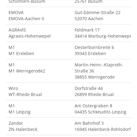
Schillhorn-Büsum
25761 Büsum
EMOVA
Gut-Dämme-Straße 22
EMOVA-Aachen II
52070 Aachen
AGRAVIS
Feldmark 17
Agravis-Hohenwepel
34414 Warburg-Hohenwepel
M1
Oesterbornbreite 6
M1 Erxleben
39343 Erxleben
M1
Martin-Heinr.-Klaproth-
M1 Wernigerode2
Straße 36
38855 Wernigerode
Wiro
Dorfstraße 44
WT-Rhede Brual
26899 Rhede-Brual
M1
Am Ostergraben 8
M1 Leipzig
04435 Schkeuditz-Leipzig
Zander
Am Bahnhof 3
ZN-Halenbeck
16945 Halenbeck-Rohlsdorf