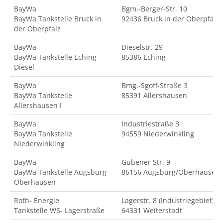
BayWa
Bgm.-Berger-Str. 10
BayWa Tankstelle Bruck in
92436 Bruck in der Oberpfalz
der Oberpfalz
BayWa
Dieselstr. 29
BayWa Tankstelle Eching
85386 Eching
Diesel
BayWa
Bmg.-Sgoff-Straße 3
BayWa Tankstelle
85391 Allershausen
Allershausen I
BayWa
Industriestraße 3
BayWa Tankstelle
94559 Niederwinkling
Niederwinkling
BayWa
Gubener Str. 9
BayWa Tankstelle Augsburg
86156 Augsburg/Oberhausen
Oberhausen
Roth- Energie
Lagerstr. 8 (Industriegebiet)
Tankstelle WS- Lagerstraße
64331 Weiterstadt