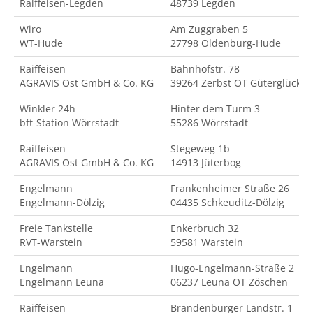
Raiffeisen-Legden
48739 Legden
Wiro
Am Zuggraben 5
WT-Hude
27798 Oldenburg-Hude
Raiffeisen
Bahnhofstr. 78
AGRAVIS Ost GmbH & Co. KG
39264 Zerbst OT Güterglück
Winkler 24h
Hinter dem Turm 3
bft-Station Wörrstadt
55286 Wörrstadt
Raiffeisen
Stegeweg 1b
AGRAVIS Ost GmbH & Co. KG
14913 Jüterbog
Engelmann
Frankenheimer Straße 26
Engelmann-Dölzig
04435 Schkeuditz-Dölzig
Freie Tankstelle
Enkerbruch 32
RVT-Warstein
59581 Warstein
Engelmann
Hugo-Engelmann-Straße 2
Engelmann Leuna
06237 Leuna OT Zöschen
Raiffeisen
Brandenburger Landstr. 1