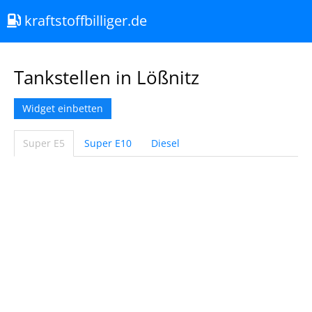
kraftstoffbilliger.de
Tankstellen in Lößnitz
Widget einbetten
Super E5
Super E10
Diesel