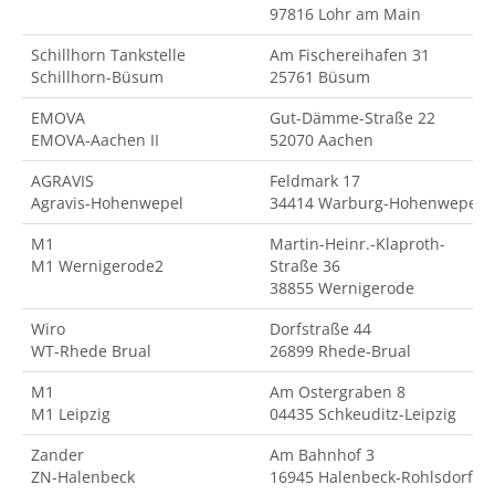
97816 Lohr am Main
Schillhorn Tankstelle
Am Fischereihafen 31
Schillhorn-Büsum
25761 Büsum
EMOVA
Gut-Dämme-Straße 22
EMOVA-Aachen II
52070 Aachen
AGRAVIS
Feldmark 17
Agravis-Hohenwepel
34414 Warburg-Hohenwepel
M1
Martin-Heinr.-Klaproth-
M1 Wernigerode2
Straße 36
38855 Wernigerode
Wiro
Dorfstraße 44
WT-Rhede Brual
26899 Rhede-Brual
M1
Am Ostergraben 8
M1 Leipzig
04435 Schkeuditz-Leipzig
Zander
Am Bahnhof 3
ZN-Halenbeck
16945 Halenbeck-Rohlsdorf