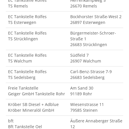
EC Tankstelle Rolfes
Herrenkampweg 5
TS Remels
26670 Remels
EC Tankstelle Rolfes
Bockhorster Straße-West 2
TS Esterwegen
26897 Esterwegen
EC Tankstelle Rolfes
Bürgermeister-Schroer-
TS Strücklingen
Straße 1
26683 Strücklingen
EC Tankstelle Rolfes
Südfeld 7
TS Walchum
26907 Walchum
EC Tankstelle Rolfes
Carl-Benz-Strasse 7-9
TS Sedelsberg
26683 Sedelsberg
Freie Tankstelle
Am Sand 30
Geiger GmbH Tankstelle Rohr
91189 Rohr
Kröber SB Diesel + Adblue
Wiesenstrasse 11
Kröber Mineralöl GmbH
79585 Steinen
bft
Äußere Annaberger Straße
Bft Tankstelle Oel
12