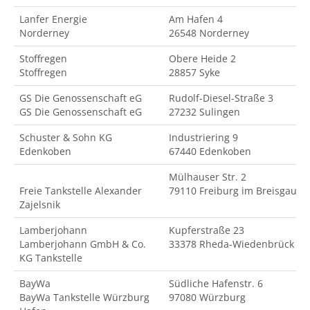
Lanfer Energie
Am Hafen 4
Norderney
26548 Norderney
Stoffregen
Obere Heide 2
Stoffregen
28857 Syke
GS Die Genossenschaft eG
Rudolf-Diesel-Straße 3
GS Die Genossenschaft eG
27232 Sulingen
Schuster & Sohn KG
Industriering 9
Edenkoben
67440 Edenkoben
Mülhauser Str. 2
Freie Tankstelle Alexander
79110 Freiburg im Breisgau
Zajelsnik
Lamberjohann
Kupferstraße 23
Lamberjohann GmbH & Co.
33378 Rheda-Wiedenbrück
KG Tankstelle
BayWa
Südliche Hafenstr. 6
BayWa Tankstelle Würzburg
97080 Würzburg