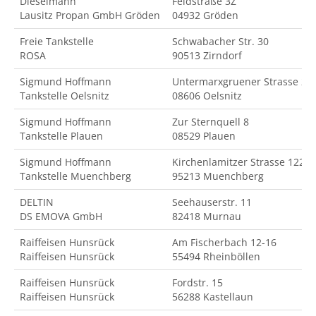
Dieselmann
Feldstraße 3Z
Lausitz Propan GmbH Gröden
04932 Gröden
Freie Tankstelle
Schwabacher Str. 30
ROSA
90513 Zirndorf
Sigmund Hoffmann
Untermarxgruener Strasse 2
Tankstelle Oelsnitz
08606 Oelsnitz
Sigmund Hoffmann
Zur Sternquell 8
Tankstelle Plauen
08529 Plauen
Sigmund Hoffmann
Kirchenlamitzer Strasse 122
Tankstelle Muenchberg
95213 Muenchberg
DELTIN
Seehauserstr. 11
DS EMOVA GmbH
82418 Murnau
Raiffeisen Hunsrück
Am Fischerbach 12-16
Raiffeisen Hunsrück
55494 Rheinböllen
Raiffeisen Hunsrück
Fordstr. 15
Raiffeisen Hunsrück
56288 Kastellaun