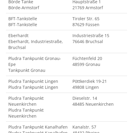
Börde Tanke
Hauptstraße 1
Börde-Armstorf
21769 Armstorf
BFT-Tankstelle
Tiroler Str. 65
BFT-Tankstelle
87629 Füssen
Eberhardt
Industriestraße 15
Eberhardt, Industriestraße,
76646 Bruchsal
Bruchsal
Pludra Tankpunkt Gronau-
Füchtenfeld 20
Epe
48599 Gronau
Tankpunkt Gronau
Pludra Tankpunkt Lingen
Pöttkerdiek 19-21
Pludra Tankpunkt Lingen
49808 Lingen
Pludra Tankpunkt
Dieselstr. 14
Neuenkirchen
48485 Neuenkirchen
Pludra Tankpunkt
Neuenkirchen
Pludra Tankpunkt Kanalhafen
Kanalstr. 57
Pludra Tankpunkt Kanalhafen
48432 Rheine