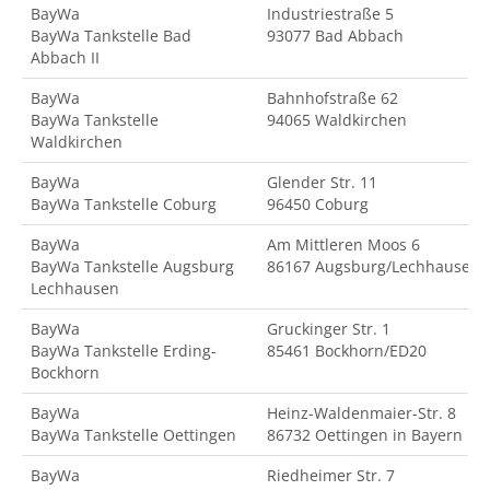
BayWa
Industriestraße 5
BayWa Tankstelle Bad
93077 Bad Abbach
Abbach II
BayWa
Bahnhofstraße 62
BayWa Tankstelle
94065 Waldkirchen
Waldkirchen
BayWa
Glender Str. 11
BayWa Tankstelle Coburg
96450 Coburg
BayWa
Am Mittleren Moos 6
BayWa Tankstelle Augsburg
86167 Augsburg/Lechhausen
Lechhausen
BayWa
Gruckinger Str. 1
BayWa Tankstelle Erding-
85461 Bockhorn/ED20
Bockhorn
BayWa
Heinz-Waldenmaier-Str. 8
BayWa Tankstelle Oettingen
86732 Oettingen in Bayern
BayWa
Riedheimer Str. 7