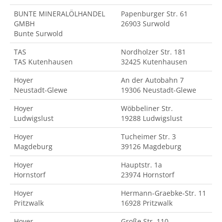
BUNTE MINERALÖLHANDEL
Papenburger Str. 61
GMBH
26903 Surwold
Bunte Surwold
TAS
Nordholzer Str. 181
TAS Kutenhausen
32425 Kutenhausen
Hoyer
An der Autobahn 7
Neustadt-Glewe
19306 Neustadt-Glewe
Hoyer
Wöbbeliner Str.
Ludwigslust
19288 Ludwigslust
Hoyer
Tucheimer Str. 3
Magdeburg
39126 Magdeburg
Hoyer
Hauptstr. 1a
Hornstorf
23974 Hornstorf
Hoyer
Hermann-Graebke-Str. 11
Pritzwalk
16928 Pritzwalk
Hoyer
Große Str. 110