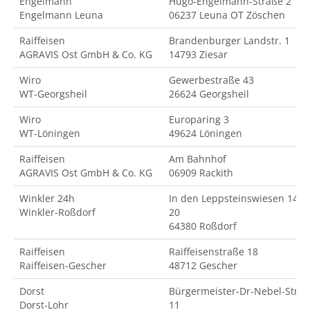
Engelmann
Hugo-Engelmann-Straße 2
Engelmann Leuna
06237 Leuna OT Zöschen
Raiffeisen
Brandenburger Landstr. 1
AGRAVIS Ost GmbH & Co. KG
14793 Ziesar
Wiro
Gewerbestraße 43
WT-Georgsheil
26624 Georgsheil
Wiro
Europaring 3
WT-Löningen
49624 Löningen
Raiffeisen
Am Bahnhof
AGRAVIS Ost GmbH & Co. KG
06909 Rackith
Winkler 24h
In den Leppsteinswiesen 14-
Winkler-Roßdorf
20
64380 Roßdorf
Raiffeisen
Raiffeisenstraße 18
Raiffeisen-Gescher
48712 Gescher
Dorst
Bürgermeister-Dr-Nebel-Str.
Dorst-Lohr
11