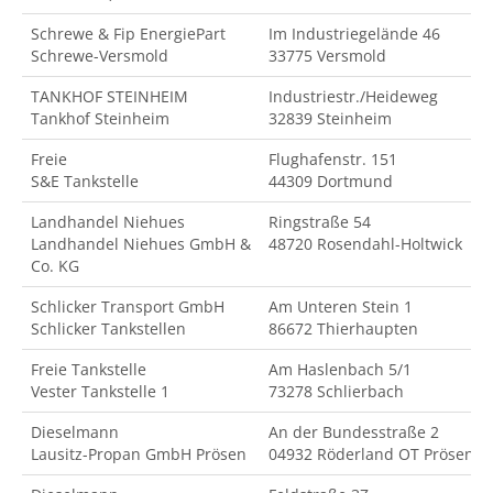
Schrewe & Fip EnergiePart
Im Industriegelände 46
Schrewe-Versmold
33775 Versmold
TANKHOF STEINHEIM
Industriestr./Heideweg
Tankhof Steinheim
32839 Steinheim
Freie
Flughafenstr. 151
S&E Tankstelle
44309 Dortmund
Landhandel Niehues
Ringstraße 54
Landhandel Niehues GmbH &
48720 Rosendahl-Holtwick
Co. KG
Schlicker Transport GmbH
Am Unteren Stein 1
Schlicker Tankstellen
86672 Thierhaupten
Freie Tankstelle
Am Haslenbach 5/1
Vester Tankstelle 1
73278 Schlierbach
Dieselmann
An der Bundesstraße 2
Lausitz-Propan GmbH Prösen
04932 Röderland OT Prösen