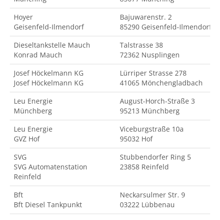
Hoyer
Bajuwarenstr. 2
Geisenfeld-Ilmendorf
85290 Geisenfeld-Ilmendorf
Dieseltankstelle Mauch
Talstrasse 38
Konrad Mauch
72362 Nusplingen
Josef Höckelmann KG
Lürriper Strasse 278
Josef Höckelmann KG
41065 Mönchengladbach
Leu Energie
August-Horch-Straße 3
Münchberg
95213 Münchberg
Leu Energie
Viceburgstraße 10a
GVZ Hof
95032 Hof
SVG
Stubbendorfer Ring 5
SVG Automatenstation
23858 Reinfeld
Reinfeld
Bft
Neckarsulmer Str. 9
Bft Diesel Tankpunkt
03222 Lübbenau