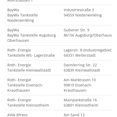
Allershausen I
BayWa
Industriestraße 3
BayWa Tankstelle
94559 Niederwinkling
Niederwinkling
BayWa
Gubener Str. 9
BayWa Tankstelle Augsburg
86156 Augsburg/Oberhausen
Oberhausen
Roth- Energie
Lagerstr. 8 (Industriegebiet)
Tankstelle WS- Lagerstraße
64331 Weiterstadt
Roth- Energie
Daimlerring Str. 22
Tankstelle Kleinwallstadt
63839 Kleinwallstadt
Roth- Energie
Am Marktrasen 10
Tankstelle Eisenach-
99819 Eisenach-
Krauthausen
Krauthausen
Roth- Energie
Mainparkstraße 16
Tankstelle Kleinostheim
63801 Kleinostheim
AVIA XPress
Am Sand 13