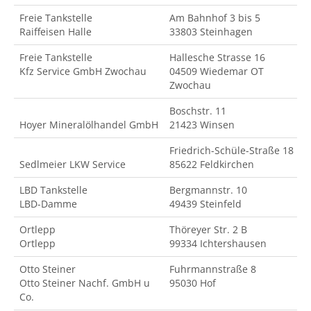
Freie Tankstelle
Am Bahnhof 3 bis 5
Raiffeisen Halle
33803 Steinhagen
Freie Tankstelle
Hallesche Strasse 16
Kfz Service GmbH Zwochau
04509 Wiedemar OT
Zwochau
Boschstr. 11
Hoyer Mineralölhandel GmbH
21423 Winsen
Friedrich-Schüle-Straße 18
Sedlmeier LKW Service
85622 Feldkirchen
LBD Tankstelle
Bergmannstr. 10
LBD-Damme
49439 Steinfeld
Ortlepp
Thöreyer Str. 2 B
Ortlepp
99334 Ichtershausen
Otto Steiner
Fuhrmannstraße 8
Otto Steiner Nachf. GmbH u
95030 Hof
Co.