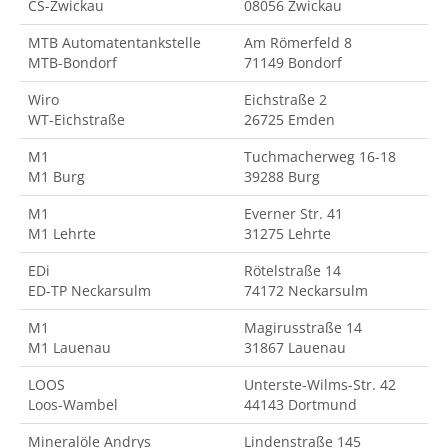
CS-Zwickau
08056 Zwickau
MTB Automatentankstelle
Am Römerfeld 8
MTB-Bondorf
71149 Bondorf
Wiro
Eichstraße 2
WT-Eichstraße
26725 Emden
M1
Tuchmacherweg 16-18
M1 Burg
39288 Burg
M1
Everner Str. 41
M1 Lehrte
31275 Lehrte
EDi
Rötelstraße 14
ED-TP Neckarsulm
74172 Neckarsulm
M1
Magirusstraße 14
M1 Lauenau
31867 Lauenau
LOOS
Unterste-Wilms-Str. 42
Loos-Wambel
44143 Dortmund
Mineralöle Andrys
Lindenstraße 145