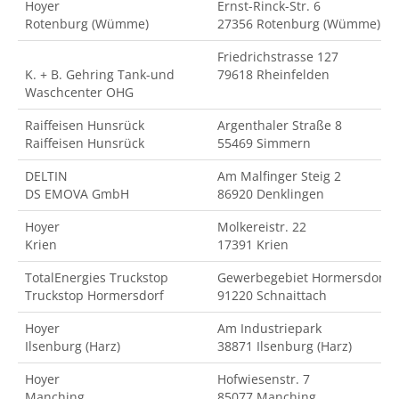
Hoyer
Ernst-Rinck-Str. 6
Rotenburg (Wümme)
27356 Rotenburg (Wümme)
Friedrichstrasse 127
K. + B. Gehring Tank-und
79618 Rheinfelden
Waschcenter OHG
Raiffeisen Hunsrück
Argenthaler Straße 8
Raiffeisen Hunsrück
55469 Simmern
DELTIN
Am Malfinger Steig 2
DS EMOVA GmbH
86920 Denklingen
Hoyer
Molkereistr. 22
Krien
17391 Krien
TotalEnergies Truckstop
Gewerbegebiet Hormersdorf
Truckstop Hormersdorf
91220 Schnaittach
Hoyer
Am Industriepark
Ilsenburg (Harz)
38871 Ilsenburg (Harz)
Hoyer
Hofwiesenstr. 7
Manching
85077 Manching