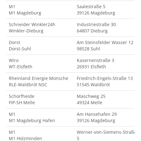
M1
Saalestraße 5
M1 Magdeburg
39126 Magdeburg
Schneider Winkler24h
Industriestraße 30
Winkler-Dieburg
64807 Dieburg
Dorst
Am Steinsfelder Wasser 12
Dorst-Suhl
98528 Suhl
Wiro
Kasernenstraße 3
WT-Elsfleth
26931 Elsfleth
Rheinland Energie Monsche
Friedrich-Engels-Straße 13
RLE-Waldbröl NSC
51545 Waldbröl
Schorfheide
Maschweg 25
FIP-SH Melle
49324 Melle
M1
Am Hansehafen 29
M1 Magdeburg Hafen
39126 Magdeburg
M1
Werner-von-Siemens-Straße
M1 Holzminden
5