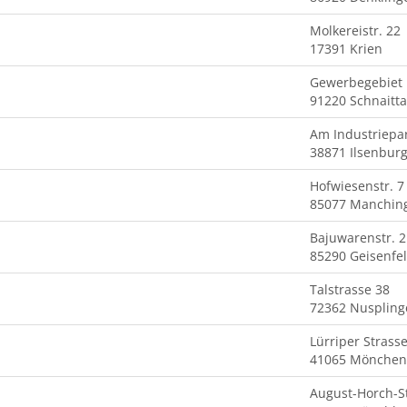
Molkereistr. 22
17391 Krien
Gewerbegebiet
91220 Schnaitt
Am Industriepa
38871 Ilsenburg
Hofwiesenstr. 7
85077 Manchin
Bajuwarenstr. 2
85290 Geisenfe
Talstrasse 38
72362 Nuspling
Lürriper Strass
41065 Mönchen
August-Horch-S