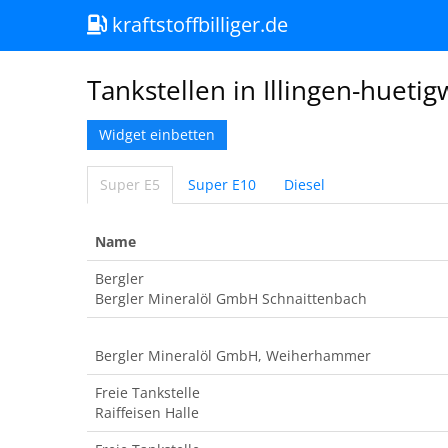
kraftstoffbilliger.de
Tankstellen in Illingen-huetig
Widget einbetten
Super E5
Super E10
Diesel
Name
Bergler
Bergler Mineralöl GmbH Schnaittenbach
Bergler Mineralöl GmbH, Weiherhammer
Freie Tankstelle
Raiffeisen Halle