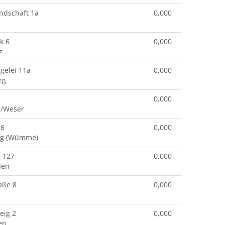
ndschaft 1a
0,000
k 6
0,000
z
egelei 11a
0,000
rg
0,000
g/Weser
 6
0,000
rg (Wümme)
e 127
0,000
den
aße 8
0,000
eig 2
0,000
en