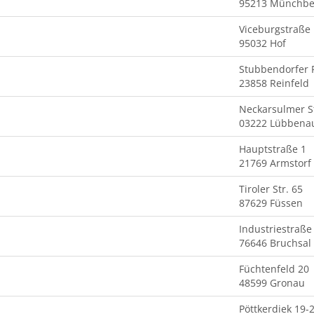
95213 Münchbe
Viceburgstraße
95032 Hof
Stubbendorfer 
23858 Reinfeld
Neckarsulmer St
03222 Lübbena
Hauptstraße 1
21769 Armstorf
Tiroler Str. 65
87629 Füssen
Industriestraße
76646 Bruchsal
Füchtenfeld 20
48599 Gronau
Pöttkerdiek 19-