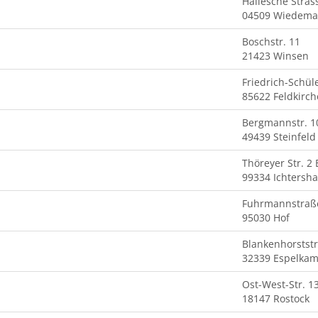
Hallesche Stras
04509 Wiedema
Boschstr. 11
21423 Winsen
Friedrich-Schül
85622 Feldkirc
Bergmannstr. 1
49439 Steinfeld
Thöreyer Str. 2 
99334 Ichtersh
Fuhrmannstraß
95030 Hof
Blankenhorststr
32339 Espelka
Ost-West-Str. 1
18147 Rostock