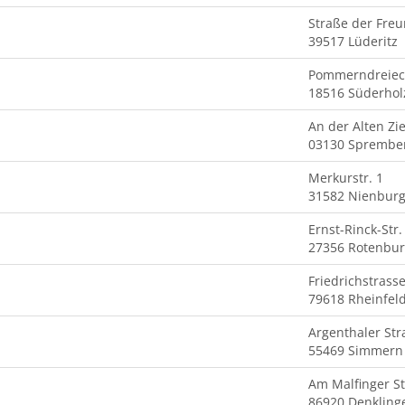
Straße der Freu
39517 Lüderitz
Pommerndreiec
18516 Süderhol
An der Alten Zi
03130 Sprembe
Merkurstr. 1
31582 Nienbur
Ernst-Rinck-Str.
27356 Rotenbu
Friedrichstrass
79618 Rheinfel
Argenthaler Str
55469 Simmern
Am Malfinger St
86920 Denkling