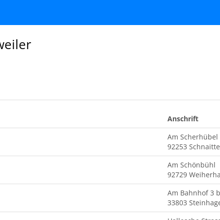
weiler
Anschrift
Am Scherhübel
92253 Schnaitt
Am Schönbühl
92729 Weiher
Am Bahnhof 3 b
33803 Steinhag