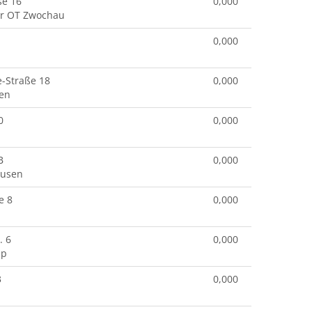
se 16
0,000
r OT Zwochau
0,000
e-Straße 18
0,000
hen
0
0,000
B
0,000
ausen
e 8
0,000
. 6
0,000
mp
3
0,000