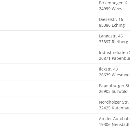
Birkenbogen 6
24999 Wees
Dieselstr. 16
85386 Eching
Langestr. 46
33397 Rietberg
Industriehafen
26871 Papenbu
Ilexstr. 43
26639 Wiesmoo
Papenburger Str
26903 Surwold
Nordholzer Str.
32425 Kutenha
An der Autobah
19306 Neustadt