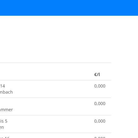
€/l
 14
0,000
enbach
0,000
hammer
is 5
0,000
en