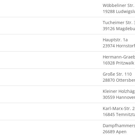
Wöbbeliner Str.
19288 Ludwigsl
Tucheimer Str. 
39126 Magdebu
Hauptstr. 1a
23974 Hornstor
Hermann-Graebk
16928 Pritzwalk
Große Str. 110
28870 Ottersbe
Kleiner Holzhäg
30559 Hannove
Karl-Marx-Str. 
16845 Temnitzt
Dampfhammerst
26689 Apen