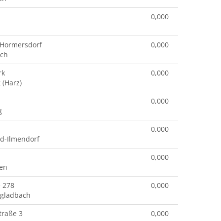
0,000
 Hormersdorf
0,000
ach
rk
0,000
 (Harz)
0,000
g
0,000
ld-Ilmendorf
0,000
en
e 278
0,000
gladbach
traße 3
0,000