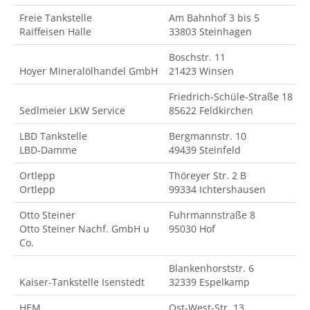
Freie Tankstelle
Am Bahnhof 3 bis 5
Raiffeisen Halle
33803 Steinhagen
Boschstr. 11
Hoyer Mineralölhandel GmbH
21423 Winsen
Friedrich-Schüle-Straße 18
Sedlmeier LKW Service
85622 Feldkirchen
LBD Tankstelle
Bergmannstr. 10
LBD-Damme
49439 Steinfeld
Ortlepp
Thöreyer Str. 2 B
Ortlepp
99334 Ichtershausen
Otto Steiner
Fuhrmannstraße 8
Otto Steiner Nachf. GmbH u
95030 Hof
Co.
Blankenhorststr. 6
Kaiser-Tankstelle Isenstedt
32339 Espelkamp
HEM
Ost-West-Str. 13