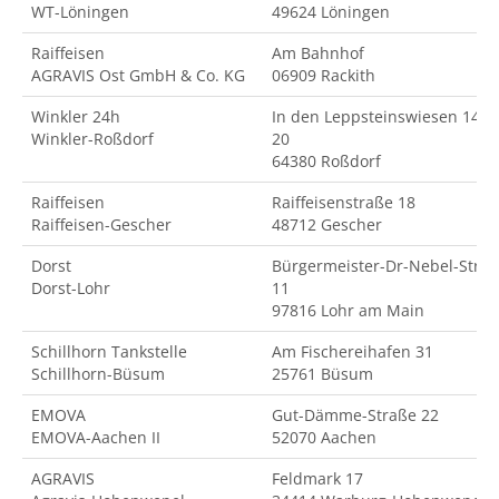
WT-Löningen
49624 Löningen
Raiffeisen
Am Bahnhof
AGRAVIS Ost GmbH & Co. KG
06909 Rackith
Winkler 24h
In den Leppsteinswiesen 14-
Winkler-Roßdorf
20
64380 Roßdorf
Raiffeisen
Raiffeisenstraße 18
Raiffeisen-Gescher
48712 Gescher
Dorst
Bürgermeister-Dr-Nebel-Str.
Dorst-Lohr
11
97816 Lohr am Main
Schillhorn Tankstelle
Am Fischereihafen 31
Schillhorn-Büsum
25761 Büsum
EMOVA
Gut-Dämme-Straße 22
EMOVA-Aachen II
52070 Aachen
AGRAVIS
Feldmark 17