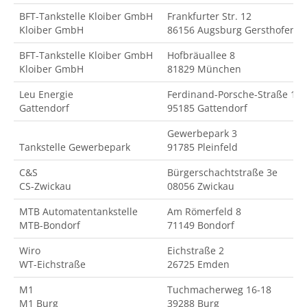
BFT-Tankstelle Kloiber GmbH
Frankfurter Str. 12
Kloiber GmbH
86156 Augsburg Gersthofen
BFT-Tankstelle Kloiber GmbH
Hofbräuallee 8
Kloiber GmbH
81829 München
Leu Energie
Ferdinand-Porsche-Straße 18
Gattendorf
95185 Gattendorf
Gewerbepark 3
Tankstelle Gewerbepark
91785 Pleinfeld
C&S
Bürgerschachtstraße 3e
CS-Zwickau
08056 Zwickau
MTB Automatentankstelle
Am Römerfeld 8
MTB-Bondorf
71149 Bondorf
Wiro
Eichstraße 2
WT-Eichstraße
26725 Emden
M1
Tuchmacherweg 16-18
M1 Burg
39288 Burg