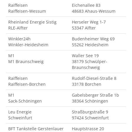
Raiffeisen
Eichenallee 83
Raiffeisen-Wessum
48683 Ahaus-Wessum
Rheinland Energie Sistig
Herseler Weg 1-7
RLE-Alfter
53347 Alfter
Winkler24h
Budenheimer Weg 69
Winkler-Heidesheim
55262 Heidesheim
M1
Waller See 19
M1 Braunschweig
38179 Schwülper-
Braunschweig
Raiffeisen
Rudolf-Diesel-Straße 8
Raiffeisen-Borchen
33178 Borchen
M1
Gabelsberger Straße 1b
Sack-Schöningen
38364 Schöningen
Leu Energie
Straßburgstraße 9
Schweinfurt
97424 Schweinfurt
BFT Tankstelle Gerstenlauer
Hauptstrasse 20