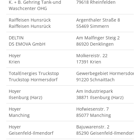
K. + B. Gehring Tank-und
79618 Rheinfelden
Waschcenter OHG
Raiffeisen Hunsrück
Argenthaler Straße 8
Raiffeisen Hunsrück
55469 Simmern
DELTIN
Am Malfinger Steig 2
DS EMOVA GmbH
86920 Denklingen
Hoyer
Molkereistr. 22
Krien
17391 Krien
TotalEnergies Truckstop
Gewerbegebiet Hormersdorf
Truckstop Hormersdorf
91220 Schnaittach
Hoyer
Am Industriepark
Ilsenburg (Harz)
38871 Ilsenburg (Harz)
Hoyer
Hofwiesenstr. 7
Manching
85077 Manching
Hoyer
Bajuwarenstr. 2
Geisenfeld-Ilmendorf
85290 Geisenfeld-Ilmendorf