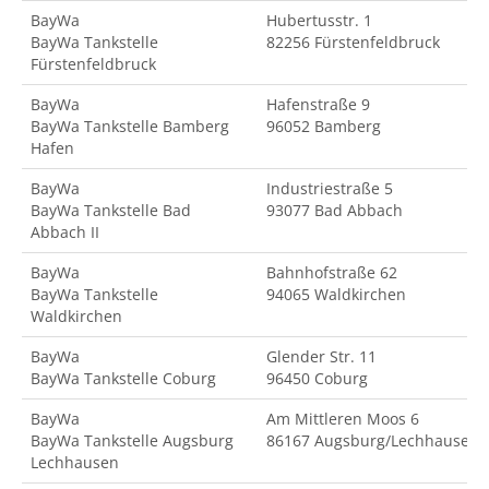
BayWa
Hubertusstr. 1
BayWa Tankstelle
82256 Fürstenfeldbruck
Fürstenfeldbruck
BayWa
Hafenstraße 9
BayWa Tankstelle Bamberg
96052 Bamberg
Hafen
BayWa
Industriestraße 5
BayWa Tankstelle Bad
93077 Bad Abbach
Abbach II
BayWa
Bahnhofstraße 62
BayWa Tankstelle
94065 Waldkirchen
Waldkirchen
BayWa
Glender Str. 11
BayWa Tankstelle Coburg
96450 Coburg
BayWa
Am Mittleren Moos 6
BayWa Tankstelle Augsburg
86167 Augsburg/Lechhausen
Lechhausen