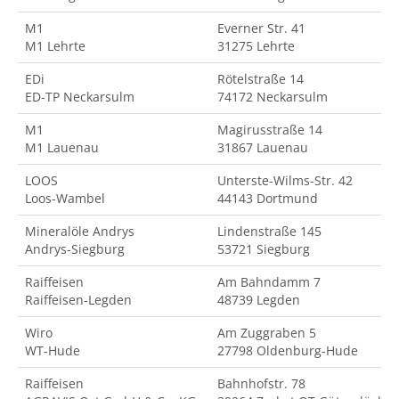
M1
Everner Str. 41
M1 Lehrte
31275 Lehrte
EDi
Rötelstraße 14
ED-TP Neckarsulm
74172 Neckarsulm
M1
Magirusstraße 14
M1 Lauenau
31867 Lauenau
LOOS
Unterste-Wilms-Str. 42
Loos-Wambel
44143 Dortmund
Mineralöle Andrys
Lindenstraße 145
Andrys-Siegburg
53721 Siegburg
Raiffeisen
Am Bahndamm 7
Raiffeisen-Legden
48739 Legden
Wiro
Am Zuggraben 5
WT-Hude
27798 Oldenburg-Hude
Raiffeisen
Bahnhofstr. 78