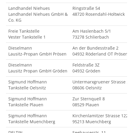
Landhandel Niehues
Ringstraße 54
Landhandel Niehues GmbH &
48720 Rosendahl-Holtwick
Co. KG
Freie Tankstelle
Am Haslenbach 5/1
Vester Tankstelle 1
73278 Schlierbach
Dieselmann
An der Bundesstraße 2
Lausitz-Propan GmbH Prösen
04932 Röderland OT Prösen
Dieselmann
Feldstraße 3Z
Lausitz Propan GmbH Gröden
04932 Gröden
Sigmund Hoffmann
Untermarxgruener Strasse 2
Tankstelle Oelsnitz
08606 Oelsnitz
Sigmund Hoffmann
Zur Sternquell 8
Tankstelle Plauen
08529 Plauen
Sigmund Hoffmann
Kirchenlamitzer Strasse 122
Tankstelle Muenchberg
95213 Muenchberg
DELTIN
Seehauserstr. 11