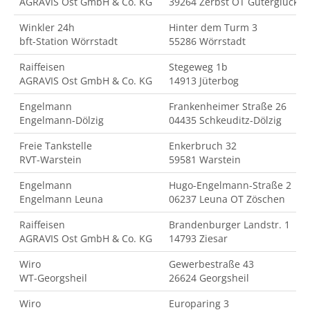
AGRAVIS Ost GmbH & Co. KG
39264 Zerbst OT Güterglück
Winkler 24h
Hinter dem Turm 3
bft-Station Wörrstadt
55286 Wörrstadt
Raiffeisen
Stegeweg 1b
AGRAVIS Ost GmbH & Co. KG
14913 Jüterbog
Engelmann
Frankenheimer Straße 26
Engelmann-Dölzig
04435 Schkeuditz-Dölzig
Freie Tankstelle
Enkerbruch 32
RVT-Warstein
59581 Warstein
Engelmann
Hugo-Engelmann-Straße 2
Engelmann Leuna
06237 Leuna OT Zöschen
Raiffeisen
Brandenburger Landstr. 1
AGRAVIS Ost GmbH & Co. KG
14793 Ziesar
Wiro
Gewerbestraße 43
WT-Georgsheil
26624 Georgsheil
Wiro
Europaring 3