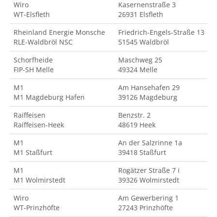
Wiro
Kasernenstraße 3
WT-Elsfleth
26931 Elsfleth
Rheinland Energie Monsche
Friedrich-Engels-Straße 13
RLE-Waldbröl NSC
51545 Waldbröl
Schorfheide
Maschweg 25
FIP-SH Melle
49324 Melle
M1
Am Hansehafen 29
M1 Magdeburg Hafen
39126 Magdeburg
Raiffeisen
Benzstr. 2
Raiffeisen-Heek
48619 Heek
M1
An der Salzrinne 1a
M1 Staßfurt
39418 Staßfurt
M1
Rogätzer Straße 7 i
M1 Wolmirstedt
39326 Wolmirstedt
Wiro
Am Gewerbering 1
WT-Prinzhöfte
27243 Prinzhöfte