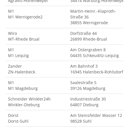
Agravis-Hohenwepel
34414 Warburg-Hohenwepel
M1
Martin-Heinr.-Klaproth-
M1 Wernigerode2
Straße 36
38855 Wernigerode
Wiro
Dorfstraße 44
WT-Rhede Brual
26899 Rhede-Brual
M1
Am Ostergraben 8
M1 Leipzig
04435 Schkeuditz-Leipzig
Zander
Am Bahnhof 3
ZN-Halenbeck
16945 Halenbeck-Rohlsdorf
M1
Saalestraße 5
M1 Magdeburg
39126 Magdeburg
Schneider Winkler24h
Industriestraße 30
Winkler-Dieburg
64807 Dieburg
Dorst
Am Steinsfelder Wasser 12
Dorst-Suhl
98528 Suhl