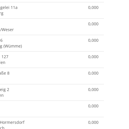
egelei 11a
0,000
rg
0,000
g/Weser
 6
0,000
rg (Wümme)
e 127
0,000
den
aße 8
0,000
eig 2
0,000
en
0,000
 Hormersdorf
0,000
ach