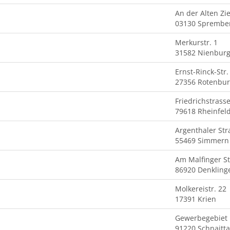
An der Alten Zi
03130 Sprembe
Merkurstr. 1
31582 Nienbur
Ernst-Rinck-Str.
27356 Rotenbu
Friedrichstrass
79618 Rheinfel
Argenthaler Str
55469 Simmern
Am Malfinger St
86920 Denkling
Molkereistr. 22
17391 Krien
Gewerbegebiet
91220 Schnaitt