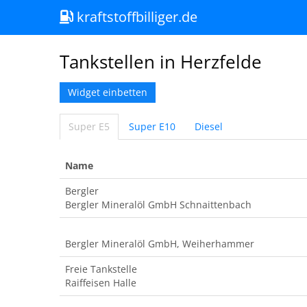
kraftstoffbilliger.de
Tankstellen in Herzfelde
Widget einbetten
Super E5
Super E10
Diesel
Name
Bergler
Bergler Mineralöl GmbH Schnaittenbach
Bergler Mineralöl GmbH, Weiherhammer
Freie Tankstelle
Raiffeisen Halle