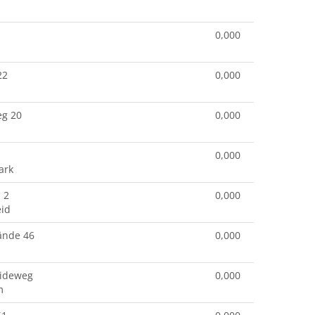
0,000
22
0,000
eg 20
0,000
0,000
ark
 2
0,000
id
ände 46
0,000
eideweg
0,000
m