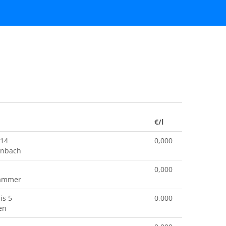
€/l
 14
0,000
enbach
0,000
hammer
is 5
0,000
en