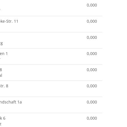
0,000
f
e-Str. 11
0,000
0,000
rg
en 1
0,000
r
28
0,000
al
r. 8
0,000
ndschaft 1a
0,000
k 6
0,000
z