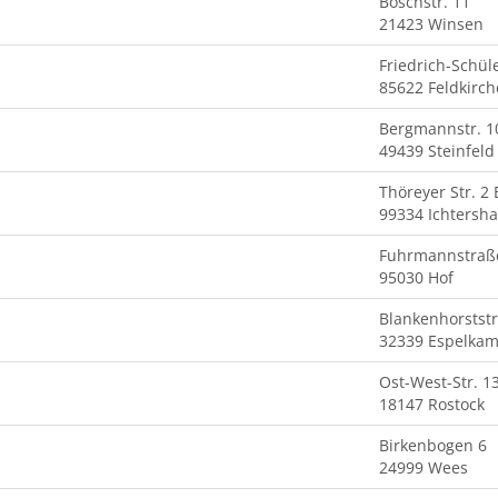
Boschstr. 11
21423 Winsen
Friedrich-Schül
85622 Feldkirc
Bergmannstr. 1
49439 Steinfeld
Thöreyer Str. 2 
99334 Ichtersh
Fuhrmannstraß
95030 Hof
Blankenhorststr
32339 Espelka
Ost-West-Str. 1
18147 Rostock
Birkenbogen 6
24999 Wees