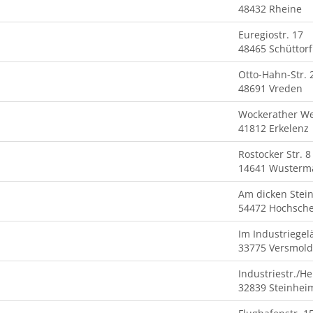
48432 Rheine
Euregiostr. 17
48465 Schüttorf
Otto-Hahn-Str. 
48691 Vreden
Wockerather W
41812 Erkelenz
Rostocker Str. 8
14641 Wusterm
Am dicken Stein
54472 Hochsche
Im Industriegel
33775 Versmold
Industriestr./H
32839 Steinhei