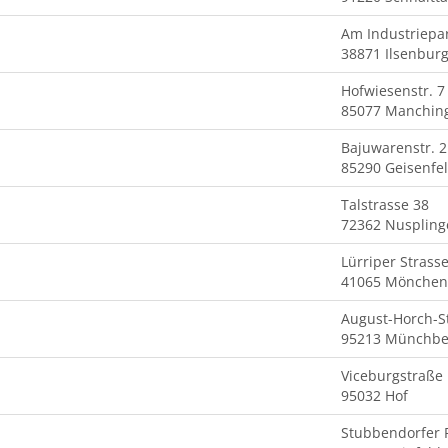
Am Industriepa
38871 Ilsenburg
Hofwiesenstr. 7
85077 Manchin
Bajuwarenstr. 2
85290 Geisenfe
Talstrasse 38
72362 Nuspling
Lürriper Strass
41065 Mönchen
August-Horch-S
95213 Münchbe
Viceburgstraße
95032 Hof
Stubbendorfer 