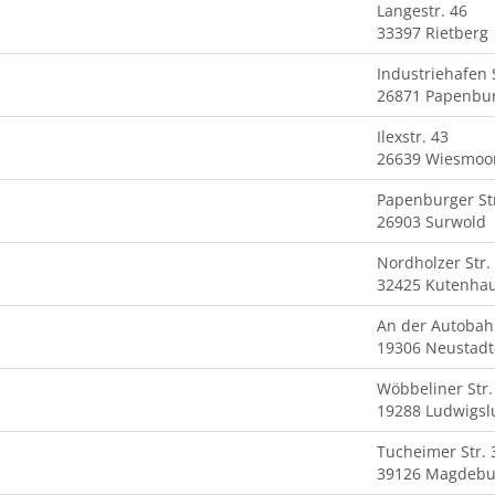
Langestr. 46
33397 Rietberg
Industriehafen
26871 Papenbu
Ilexstr. 43
26639 Wiesmoo
Papenburger Str
26903 Surwold
Nordholzer Str.
32425 Kutenha
An der Autobah
19306 Neustadt
Wöbbeliner Str.
19288 Ludwigsl
Tucheimer Str. 
39126 Magdebu