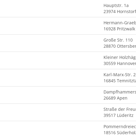
Hauptstr. 1a
23974 Hornstor
Hermann-Graebk
16928 Pritzwalk
Große Str. 110
28870 Ottersbe
Kleiner Holzhäg
30559 Hannove
Karl-Marx-Str. 
16845 Temnitzt
Dampfhammerst
26689 Apen
Straße der Freu
39517 Lüderitz
Pommerndreiec
18516 Süderhol