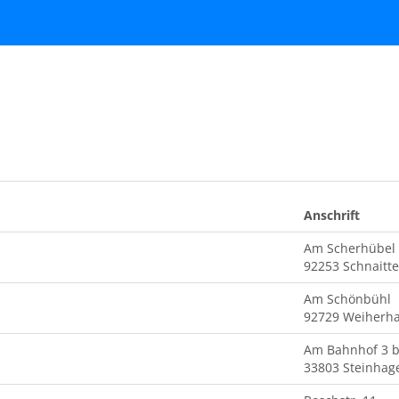
Anschrift
Am Scherhübel
92253 Schnaitt
Am Schönbühl
92729 Weiher
Am Bahnhof 3 b
33803 Steinhag