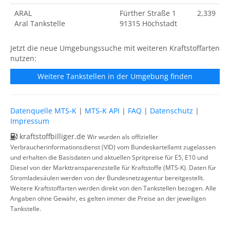
ARAL
Fürther Straße 1
2,339
Aral Tankstelle
91315 Höchstadt
Jetzt die neue Umgebungssuche mit weiteren Kraftstoffarten
nutzen:
Weitere Tankstellen in der Umgebung finden
Datenquelle MTS-K
|
MTS-K API
|
FAQ
|
Datenschutz
|
Impressum
kraftstoffbilliger.de
Wir wurden als offizieller
Verbraucherinformationsdienst (VID) vom Bundeskartellamt zugelassen
und erhalten die Basisdaten und aktuellen Spritpreise für E5, E10 und
Diesel von der Markttransparenzstelle für Kraftstoffe (MTS-K). Daten für
Stromladesäulen werden von der Bundesnetzagentur bereitgestellt.
Weitere Kraftstoffarten werden direkt von den Tankstellen bezogen. Alle
Angaben ohne Gewähr, es gelten immer die Preise an der jeweiligen
Tankstelle.