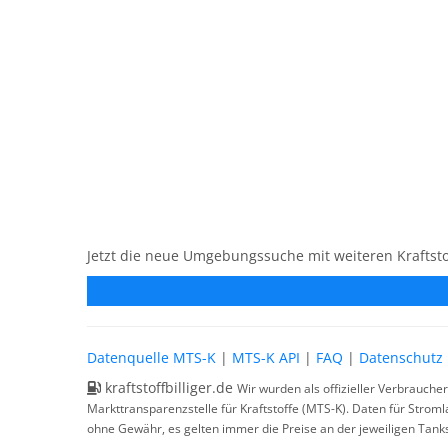
Jetzt die neue Umgebungssuche mit weiteren Kraftsto
Datenquelle MTS-K
|
MTS-K API
|
FAQ
|
Datenschutz
kraftstoffbilliger.de
Wir wurden als offizieller Verbrauche
Markttransparenzstelle für Kraftstoffe (MTS-K). Daten für Strom
ohne Gewähr, es gelten immer die Preise an der jeweiligen Tanks