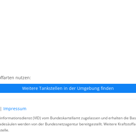
ffarten nutzen:
Weitere Tankstellen in der Umgebung finden
|
Impressum
rinformationsdienst (VID) vom Bundeskartellamt zugelassen und erhalten die Basi
ladesäulen werden von der Bundesnetzagentur bereitgestellt. Weitere Kraftstoff
telle.