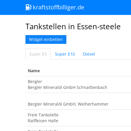
kraftstoffbilliger.de
Tankstellen in Essen-steele
Widget einbetten
Super E5
Super E10
Diesel
Name
Bergler
Bergler Mineralöl GmbH Schnaittenbach
Bergler Mineralöl GmbH, Weiherhammer
Freie Tankstelle
Raiffeisen Halle