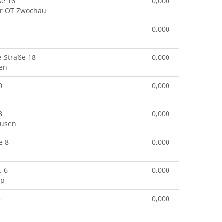
se 16
0,000
r OT Zwochau
0,000
e-Straße 18
0,000
hen
0
0,000
B
0,000
ausen
e 8
0,000
. 6
0,000
mp
3
0,000