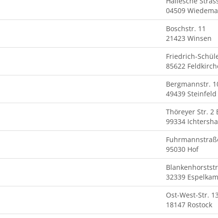
Hallesche Stras
04509 Wiedema
Boschstr. 11
21423 Winsen
Friedrich-Schül
85622 Feldkirc
Bergmannstr. 1
49439 Steinfeld
Thöreyer Str. 2 
99334 Ichtersh
Fuhrmannstraß
95030 Hof
Blankenhorststr
32339 Espelka
Ost-West-Str. 1
18147 Rostock