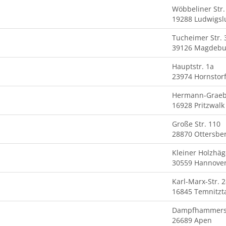
Wöbbeliner Str.
19288 Ludwigsl
Tucheimer Str. 
39126 Magdebu
Hauptstr. 1a
23974 Hornstor
Hermann-Graebk
16928 Pritzwalk
Große Str. 110
28870 Ottersbe
Kleiner Holzhäg
30559 Hannove
Karl-Marx-Str. 
16845 Temnitzt
Dampfhammerst
26689 Apen