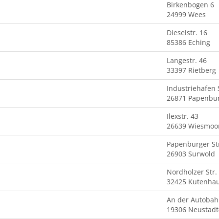
Birkenbogen 6
24999 Wees
Dieselstr. 16
85386 Eching
Langestr. 46
33397 Rietberg
Industriehafen
26871 Papenbu
Ilexstr. 43
26639 Wiesmoo
Papenburger Str
26903 Surwold
Nordholzer Str.
32425 Kutenha
An der Autobah
19306 Neustadt