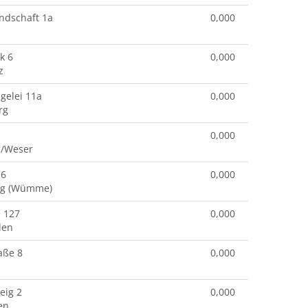
ndschaft 1a
0,000
k 6
0,000
z
egelei 11a
0,000
rg
0,000
g/Weser
 6
0,000
rg (Wümme)
e 127
0,000
den
aße 8
0,000
eig 2
0,000
en