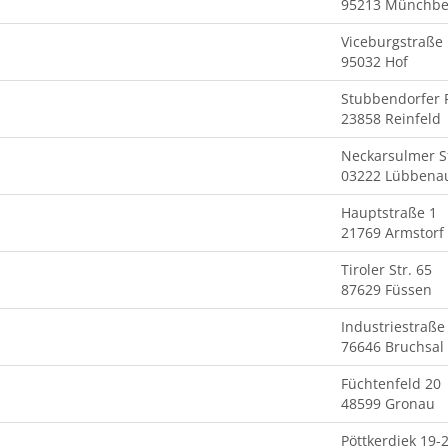
95213 Münchbe
Viceburgstraße
95032 Hof
Stubbendorfer 
23858 Reinfeld
Neckarsulmer St
03222 Lübbena
Hauptstraße 1
21769 Armstorf
Tiroler Str. 65
87629 Füssen
Industriestraße
76646 Bruchsal
Füchtenfeld 20
48599 Gronau
Pöttkerdiek 19-