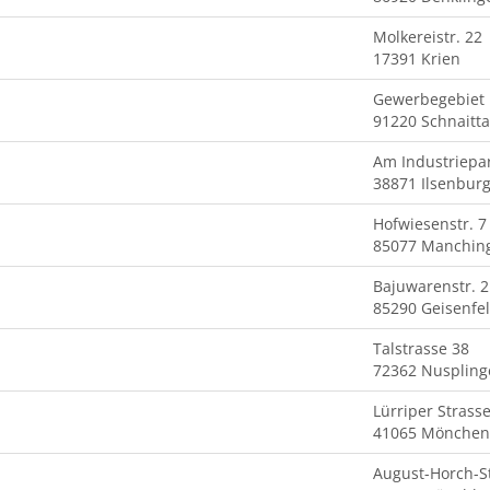
Molkereistr. 22
17391 Krien
Gewerbegebiet
91220 Schnaitt
Am Industriepa
38871 Ilsenburg
Hofwiesenstr. 7
85077 Manchin
Bajuwarenstr. 2
85290 Geisenfe
Talstrasse 38
72362 Nuspling
Lürriper Strass
41065 Mönchen
August-Horch-S