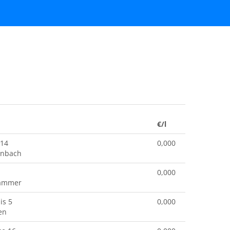
€/l
 14
0,000
enbach
0,000
hammer
is 5
0,000
en