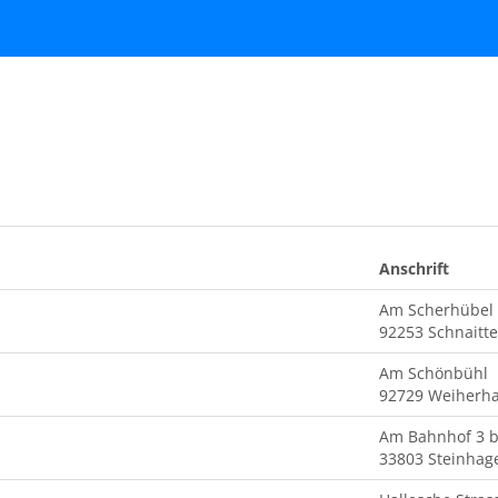
Anschrift
Am Scherhübel
92253 Schnaitt
Am Schönbühl
92729 Weiher
Am Bahnhof 3 b
33803 Steinhag