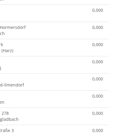
0,000
 Hormersdorf
0,000
ach
rk
0,000
 (Harz)
0,000
g
0,000
ld-Ilmendorf
0,000
en
e 278
0,000
gladbach
traße 3
0,000