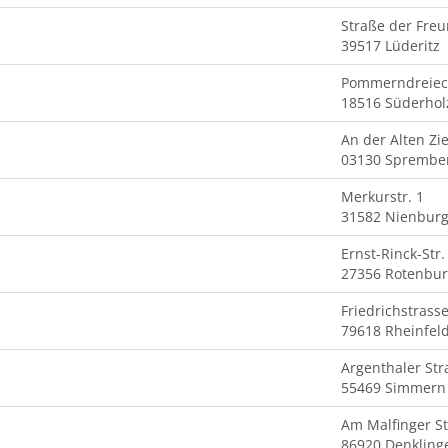
Straße der Freu
39517 Lüderitz
Pommerndreiec
18516 Süderhol
An der Alten Zi
03130 Sprembe
Merkurstr. 1
31582 Nienbur
Ernst-Rinck-Str.
27356 Rotenbu
Friedrichstrass
79618 Rheinfel
Argenthaler Str
55469 Simmern
Am Malfinger St
86920 Denkling