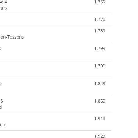
ße 4
1,769
burg
1,770
1,789
gen-Tossens
0
1,799
1,799
6
1,849
15
1,859
d
1,919
ein
1,929