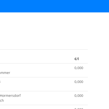
€/l
0,000
hammer
3
0,000
 Hormersdorf
0,000
ach