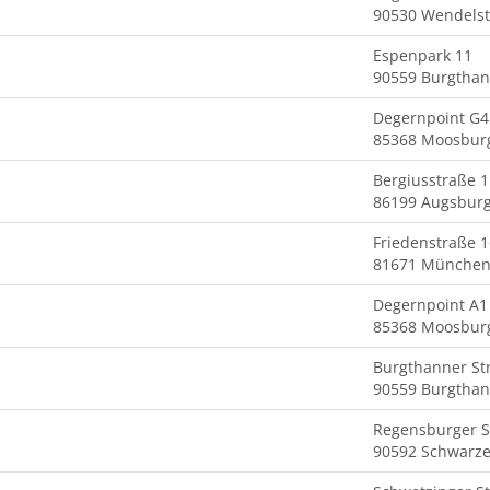
90530 Wendelste
Espenpark 11
90559 Burgtha
Degernpoint G4
85368 Moosbur
Bergiusstraße 1
86199 Augsbur
Friedenstraße 1
81671 Münche
Degernpoint A1
85368 Moosburg
Burgthanner St
90559 Burgtha
Regensburger St
90592 Schwarz