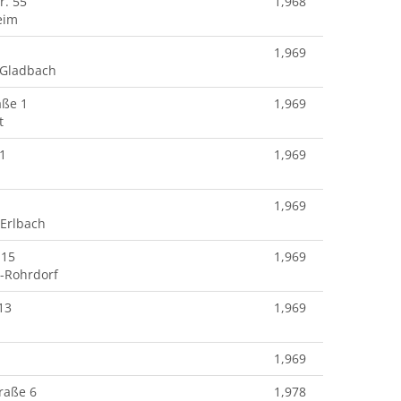
r. 55
1,968
eim
1,969
 Gladbach
aße 1
1,969
t
 1
1,969
1,969
Erlbach
 15
1,969
-Rohrdorf
13
1,969
1,969
raße 6
1,978