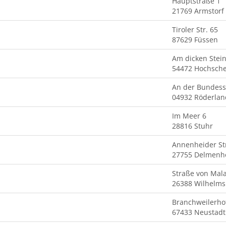
Hauptstraße 1
21769 Armstorf
Tiroler Str. 65
87629 Füssen
Am dicken Stein
54472 Hochsche
An der Bundess
04932 Röderlan
Im Meer 6
28816 Stuhr
Annenheider St
27755 Delmenh
Straße von Mal
26388 Wilhelm
Branchweilerho
67433 Neustadt