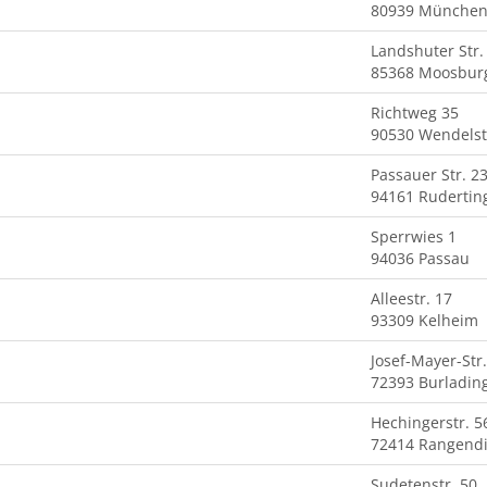
80939 Münche
Landshuter Str.
85368 Moosbur
Richtweg 35
90530 Wendelst
Passauer Str. 2
94161 Rudertin
Sperrwies 1
94036 Passau
Alleestr. 17
93309 Kelheim
Josef-Mayer-Str.
72393 Burladin
Hechingerstr. 5
72414 Rangend
Sudetenstr. 50