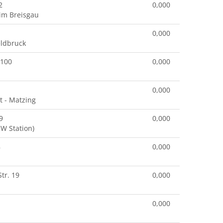
2
0,000
im Breisgau
0,000
eldbruck
 100
0,000
0,000
t - Matzing
9
0,000
KW Station)
8
0,000
tr. 19
0,000
0,000