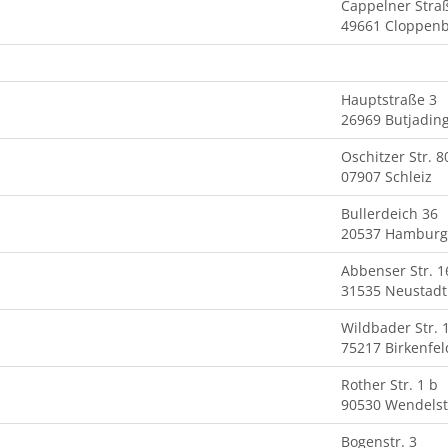
Cappelner Stra
49661 Cloppen
Hauptstraße 3
26969 Butjadin
Oschitzer Str. 8
07907 Schleiz
Bullerdeich 36
20537 Hamburg
Abbenser Str. 1
31535 Neustadt
Wildbader Str. 
75217 Birkenfel
Rother Str. 1 b
90530 Wendelst
Bogenstr. 3