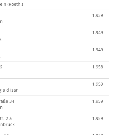
in (Roeth.)
1,939
nn
1,949
g
1,949
g
6
1,958
n
1,959
 a d Isar
raße 34
1,959
nn
r. 2 a
1,959
enbruck