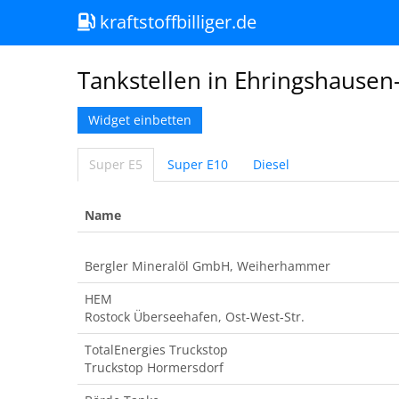
kraftstoffbilliger.de
Tankstellen in Ehringshausen
Widget einbetten
Super E5
Super E10
Diesel
Name
Bergler Mineralöl GmbH, Weiherhammer
HEM
Rostock Überseehafen, Ost-West-Str.
TotalEnergies Truckstop
Truckstop Hormersdorf