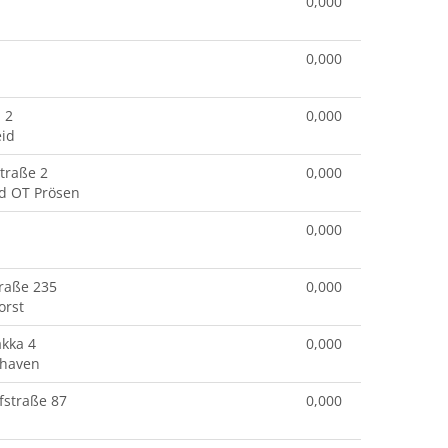
0,000
0,000
 2
0,000
id
traße 2
0,000
d OT Prösen
0,000
raße 235
0,000
orst
akka 4
0,000
shaven
fstraße 87
0,000