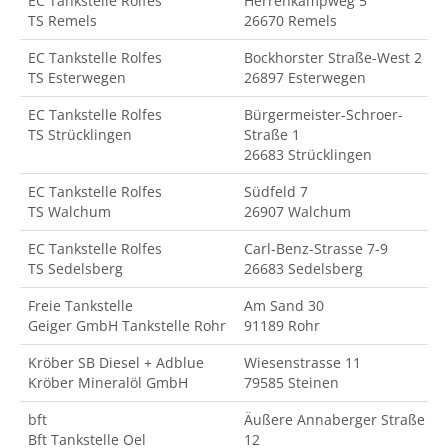
EC Tankstelle Rolfes
Herrenkampweg 5
TS Remels
26670 Remels
EC Tankstelle Rolfes
Bockhorster Straße-West 2
TS Esterwegen
26897 Esterwegen
EC Tankstelle Rolfes
Bürgermeister-Schroer-
TS Strücklingen
Straße 1
26683 Strücklingen
EC Tankstelle Rolfes
Südfeld 7
TS Walchum
26907 Walchum
EC Tankstelle Rolfes
Carl-Benz-Strasse 7-9
TS Sedelsberg
26683 Sedelsberg
Freie Tankstelle
Am Sand 30
Geiger GmbH Tankstelle Rohr
91189 Rohr
Kröber SB Diesel + Adblue
Wiesenstrasse 11
Kröber Mineralöl GmbH
79585 Steinen
bft
Äußere Annaberger Straße
Bft Tankstelle Oel
12