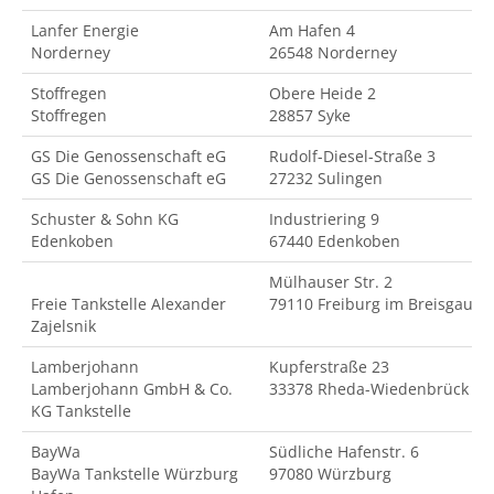
Lanfer Energie
Am Hafen 4
Norderney
26548 Norderney
Stoffregen
Obere Heide 2
Stoffregen
28857 Syke
GS Die Genossenschaft eG
Rudolf-Diesel-Straße 3
GS Die Genossenschaft eG
27232 Sulingen
Schuster & Sohn KG
Industriering 9
Edenkoben
67440 Edenkoben
Mülhauser Str. 2
Freie Tankstelle Alexander
79110 Freiburg im Breisgau
Zajelsnik
Lamberjohann
Kupferstraße 23
Lamberjohann GmbH & Co.
33378 Rheda-Wiedenbrück
KG Tankstelle
BayWa
Südliche Hafenstr. 6
BayWa Tankstelle Würzburg
97080 Würzburg