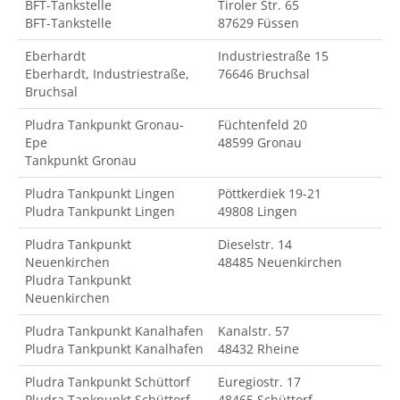
BFT-Tankstelle
Tiroler Str. 65
BFT-Tankstelle
87629 Füssen
Eberhardt
Industriestraße 15
Eberhardt, Industriestraße,
76646 Bruchsal
Bruchsal
Pludra Tankpunkt Gronau-
Füchtenfeld 20
Epe
48599 Gronau
Tankpunkt Gronau
Pludra Tankpunkt Lingen
Pöttkerdiek 19-21
Pludra Tankpunkt Lingen
49808 Lingen
Pludra Tankpunkt
Dieselstr. 14
Neuenkirchen
48485 Neuenkirchen
Pludra Tankpunkt
Neuenkirchen
Pludra Tankpunkt Kanalhafen
Kanalstr. 57
Pludra Tankpunkt Kanalhafen
48432 Rheine
Pludra Tankpunkt Schüttorf
Euregiostr. 17
Pludra Tankpunkt Schüttorf
48465 Schüttorf