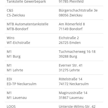
Tankstelle Gewerbepark
91785 Pleinfeld
C&S
Bürgerschachtstraße 3e
CS-Zwickau
08056 Zwickau
MTB Automatentankstelle
Am Römerfeld 8
MTB-Bondorf
71149 Bondorf
Wiro
Eichstraße 2
WT-Eichstraße
26725 Emden
M1
Tuchmacherweg 16-18
M1 Burg
39288 Burg
M1
Everner Str. 41
M1 Lehrte
31275 Lehrte
EDi
Rötelstraße 14
ED-TP Neckarsulm
74172 Neckarsulm
M1
Magirusstraße 14
M1 Lauenau
31867 Lauenau
LOOS
Unterste-Wilms-Str. 42