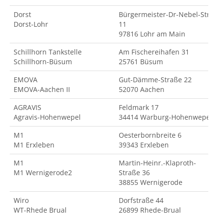
Dorst
Bürgermeister-Dr-Nebel-Str.
Dorst-Lohr
11
97816 Lohr am Main
Schillhorn Tankstelle
Am Fischereihafen 31
Schillhorn-Büsum
25761 Büsum
EMOVA
Gut-Dämme-Straße 22
EMOVA-Aachen II
52070 Aachen
AGRAVIS
Feldmark 17
Agravis-Hohenwepel
34414 Warburg-Hohenwepel
M1
Oesterbornbreite 6
M1 Erxleben
39343 Erxleben
M1
Martin-Heinr.-Klaproth-
M1 Wernigerode2
Straße 36
38855 Wernigerode
Wiro
Dorfstraße 44
WT-Rhede Brual
26899 Rhede-Brual