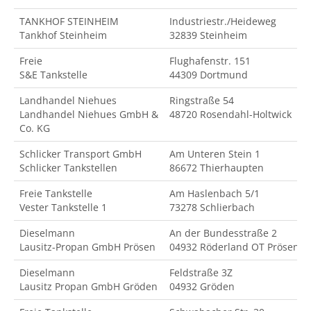
TANKHOF STEINHEIM
Industriestr./Heideweg
Tankhof Steinheim
32839 Steinheim
Freie
Flughafenstr. 151
S&E Tankstelle
44309 Dortmund
Landhandel Niehues
Ringstraße 54
Landhandel Niehues GmbH &
48720 Rosendahl-Holtwick
Co. KG
Schlicker Transport GmbH
Am Unteren Stein 1
Schlicker Tankstellen
86672 Thierhaupten
Freie Tankstelle
Am Haslenbach 5/1
Vester Tankstelle 1
73278 Schlierbach
Dieselmann
An der Bundesstraße 2
Lausitz-Propan GmbH Prösen
04932 Röderland OT Prösen
Dieselmann
Feldstraße 3Z
Lausitz Propan GmbH Gröden
04932 Gröden