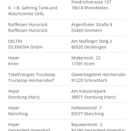
Friedrichstrasse 127
K. + B. Gehring Tank-und
79618 Rheinfelden
Waschcenter OHG
Raiffeisen Hunsrück
Argenthaler Straße 8
Raiffeisen Hunsrück
55469 Simmern
DELTIN
Am Malfinger Steig 2
DS EMOVA GmbH
86920 Denklingen
Hoyer
Molkereistr. 22
Krien
17391 Krien
TotalEnergies Truckstop
Gewerbegebiet Hormersdorf
Truckstop Hormersdorf
91220 Schnaittach
Hoyer
Am Industriepark
Ilsenburg (Harz)
38871 Ilsenburg (Harz)
Hoyer
Hofwiesenstr. 7
Manching
85077 Manching
Hoyer
Bajuwarenstr. 2
Geisenfeld-Ilmendorf
85290 Geisenfeld-Ilmendorf