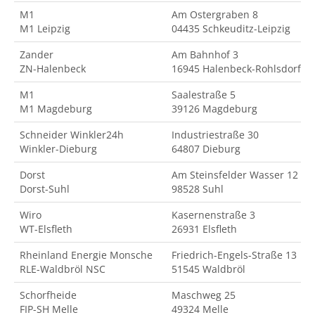
M1
Am Ostergraben 8
M1 Leipzig
04435 Schkeuditz-Leipzig
Zander
Am Bahnhof 3
ZN-Halenbeck
16945 Halenbeck-Rohlsdorf
M1
Saalestraße 5
M1 Magdeburg
39126 Magdeburg
Schneider Winkler24h
Industriestraße 30
Winkler-Dieburg
64807 Dieburg
Dorst
Am Steinsfelder Wasser 12
Dorst-Suhl
98528 Suhl
Wiro
Kasernenstraße 3
WT-Elsfleth
26931 Elsfleth
Rheinland Energie Monsche
Friedrich-Engels-Straße 13
RLE-Waldbröl NSC
51545 Waldbröl
Schorfheide
Maschweg 25
FIP-SH Melle
49324 Melle