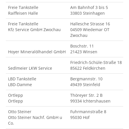
Freie Tankstelle
Am Bahnhof 3 bis 5
Raiffeisen Halle
33803 Steinhagen
Freie Tankstelle
Hallesche Strasse 16
Kfz Service GmbH Zwochau
04509 Wiedemar OT
Zwochau
Boschstr. 11
Hoyer Mineralölhandel GmbH
21423 Winsen
Friedrich-Schüle-Straße 18
Sedlmeier LKW Service
85622 Feldkirchen
LBD Tankstelle
Bergmannstr. 10
LBD-Damme
49439 Steinfeld
Ortlepp
Thöreyer Str. 2 B
Ortlepp
99334 Ichtershausen
Otto Steiner
Fuhrmannstraße 8
Otto Steiner Nachf. GmbH u
95030 Hof
Co.