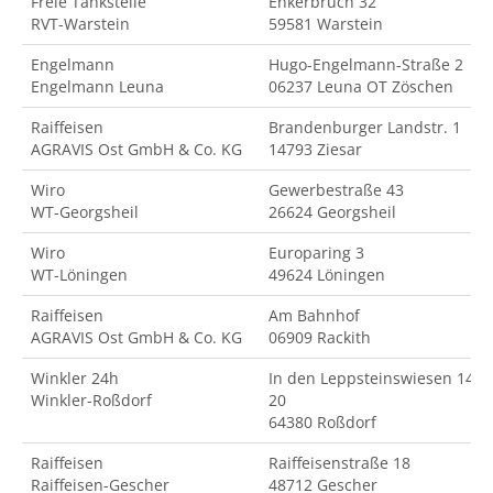
Freie Tankstelle
Enkerbruch 32
RVT-Warstein
59581 Warstein
Engelmann
Hugo-Engelmann-Straße 2
Engelmann Leuna
06237 Leuna OT Zöschen
Raiffeisen
Brandenburger Landstr. 1
AGRAVIS Ost GmbH & Co. KG
14793 Ziesar
Wiro
Gewerbestraße 43
WT-Georgsheil
26624 Georgsheil
Wiro
Europaring 3
WT-Löningen
49624 Löningen
Raiffeisen
Am Bahnhof
AGRAVIS Ost GmbH & Co. KG
06909 Rackith
Winkler 24h
In den Leppsteinswiesen 14-
Winkler-Roßdorf
20
64380 Roßdorf
Raiffeisen
Raiffeisenstraße 18
Raiffeisen-Gescher
48712 Gescher