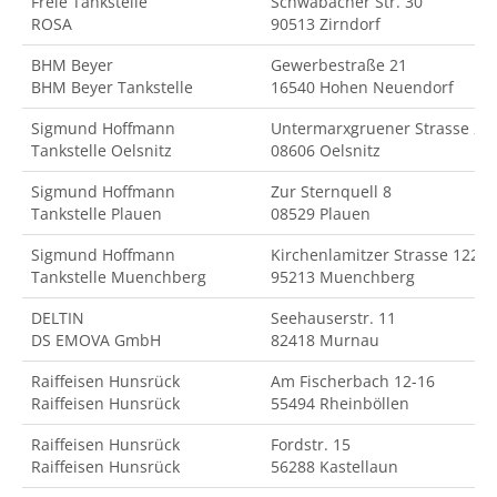
Freie Tankstelle
Schwabacher Str. 30
ROSA
90513 Zirndorf
BHM Beyer
Gewerbestraße 21
BHM Beyer Tankstelle
16540 Hohen Neuendorf
Sigmund Hoffmann
Untermarxgruener Strasse 2
Tankstelle Oelsnitz
08606 Oelsnitz
Sigmund Hoffmann
Zur Sternquell 8
Tankstelle Plauen
08529 Plauen
Sigmund Hoffmann
Kirchenlamitzer Strasse 122
Tankstelle Muenchberg
95213 Muenchberg
DELTIN
Seehauserstr. 11
DS EMOVA GmbH
82418 Murnau
Raiffeisen Hunsrück
Am Fischerbach 12-16
Raiffeisen Hunsrück
55494 Rheinböllen
Raiffeisen Hunsrück
Fordstr. 15
Raiffeisen Hunsrück
56288 Kastellaun