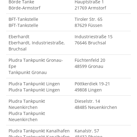
Börde Tanke
Hauptstraße 1
Börde-Armstorf
21769 Armstorf
BFT-Tankstelle
Tiroler Str. 65
BFT-Tankstelle
87629 Füssen
Eberhardt
Industriestraße 15
Eberhardt, Industriestraße,
76646 Bruchsal
Bruchsal
Pludra Tankpunkt Gronau-
Füchtenfeld 20
Epe
48599 Gronau
Tankpunkt Gronau
Pludra Tankpunkt Lingen
Pöttkerdiek 19-21
Pludra Tankpunkt Lingen
49808 Lingen
Pludra Tankpunkt
Dieselstr. 14
Neuenkirchen
48485 Neuenkirchen
Pludra Tankpunkt
Neuenkirchen
Pludra Tankpunkt Kanalhafen
Kanalstr. 57
Pludra Tankpunkt Kanalhafen
48432 Rheine