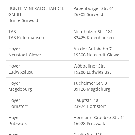
BUNTE MINERALÖLHANDEL
Papenburger Str. 61
GMBH
26903 Surwold
Bunte Surwold
TAS
Nordholzer Str. 181
TAS Kutenhausen
32425 Kutenhausen
Hoyer
An der Autobahn 7
Neustadt-Glewe
19306 Neustadt-Glewe
Hoyer
Wöbbeliner Str.
Ludwigslust
19288 Ludwigslust
Hoyer
Tucheimer Str. 3
Magdeburg
39126 Magdeburg
Hoyer
Hauptstr. 1a
Hornstorf
23974 Hornstorf
Hoyer
Hermann-Graebke-Str. 11
Pritzwalk
16928 Pritzwalk
Hoyer
Große Str. 110