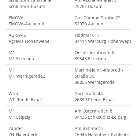
Schillhorn Tankstelle
Am Fischereihafen 31
Schillhorn-Büsum
25761 Büsum
EMOVA
Gut-Dämme-Straße 22
EMOVA-Aachen II
52070 Aachen
AGRAVIS
Feldmark 17
Agravis-Hohenwepel
34414 Warburg-Hohenwepel
M1
Oesterbornbreite 6
M1 Erxleben
39343 Erxleben
M1
Martin-Heinr.-Klaproth-
M1 Wernigerode2
Straße 36
38855 Wernigerode
Wiro
Dorfstraße 44
WT-Rhede Brual
26899 Rhede-Brual
M1
Am Ostergraben 8
M1 Leipzig
04435 Schkeuditz-Leipzig
Zander
Am Bahnhof 3
ZN-Halenbeck
16945 Halenbeck-Rohlsdorf