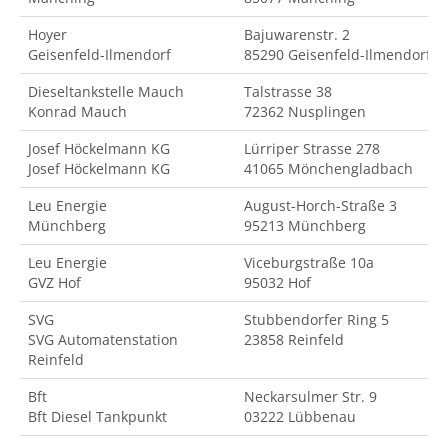
Hoyer
Bajuwarenstr. 2
Geisenfeld-Ilmendorf
85290 Geisenfeld-Ilmendorf
Dieseltankstelle Mauch
Talstrasse 38
Konrad Mauch
72362 Nusplingen
Josef Höckelmann KG
Lürriper Strasse 278
Josef Höckelmann KG
41065 Mönchengladbach
Leu Energie
August-Horch-Straße 3
Münchberg
95213 Münchberg
Leu Energie
Viceburgstraße 10a
GVZ Hof
95032 Hof
SVG
Stubbendorfer Ring 5
SVG Automatenstation
23858 Reinfeld
Reinfeld
Bft
Neckarsulmer Str. 9
Bft Diesel Tankpunkt
03222 Lübbenau