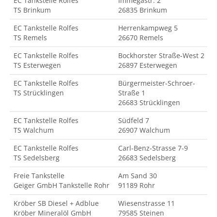
EC Tankstelle Rolfes
Immegastr. 2
TS Brinkum
26835 Brinkum
EC Tankstelle Rolfes
Herrenkampweg 5
TS Remels
26670 Remels
EC Tankstelle Rolfes
Bockhorster Straße-West 2
TS Esterwegen
26897 Esterwegen
EC Tankstelle Rolfes
Bürgermeister-Schroer-
TS Strücklingen
Straße 1
26683 Strücklingen
EC Tankstelle Rolfes
Südfeld 7
TS Walchum
26907 Walchum
EC Tankstelle Rolfes
Carl-Benz-Strasse 7-9
TS Sedelsberg
26683 Sedelsberg
Freie Tankstelle
Am Sand 30
Geiger GmbH Tankstelle Rohr
91189 Rohr
Kröber SB Diesel + Adblue
Wiesenstrasse 11
Kröber Mineralöl GmbH
79585 Steinen