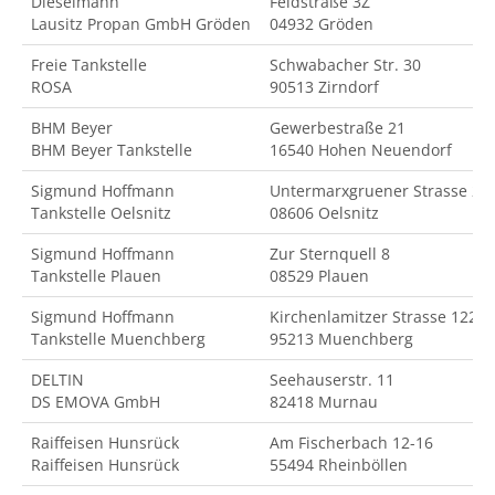
Dieselmann
Feldstraße 3Z
Lausitz Propan GmbH Gröden
04932 Gröden
Freie Tankstelle
Schwabacher Str. 30
ROSA
90513 Zirndorf
BHM Beyer
Gewerbestraße 21
BHM Beyer Tankstelle
16540 Hohen Neuendorf
Sigmund Hoffmann
Untermarxgruener Strasse 2
Tankstelle Oelsnitz
08606 Oelsnitz
Sigmund Hoffmann
Zur Sternquell 8
Tankstelle Plauen
08529 Plauen
Sigmund Hoffmann
Kirchenlamitzer Strasse 122
Tankstelle Muenchberg
95213 Muenchberg
DELTIN
Seehauserstr. 11
DS EMOVA GmbH
82418 Murnau
Raiffeisen Hunsrück
Am Fischerbach 12-16
Raiffeisen Hunsrück
55494 Rheinböllen