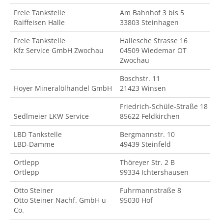
Freie Tankstelle
Am Bahnhof 3 bis 5
Raiffeisen Halle
33803 Steinhagen
Freie Tankstelle
Hallesche Strasse 16
Kfz Service GmbH Zwochau
04509 Wiedemar OT
Zwochau
Boschstr. 11
Hoyer Mineralölhandel GmbH
21423 Winsen
Friedrich-Schüle-Straße 18
Sedlmeier LKW Service
85622 Feldkirchen
LBD Tankstelle
Bergmannstr. 10
LBD-Damme
49439 Steinfeld
Ortlepp
Thöreyer Str. 2 B
Ortlepp
99334 Ichtershausen
Otto Steiner
Fuhrmannstraße 8
Otto Steiner Nachf. GmbH u
95030 Hof
Co.