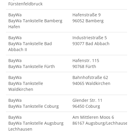
Fürstenfeldbruck
BayWa
Hafenstraße 9
BayWa Tankstelle Bamberg
96052 Bamberg
Hafen
BayWa
Industriestraße 5
BayWa Tankstelle Bad
93077 Bad Abbach
Abbach II
BayWa
Hafenstr. 115
BayWa Tankstelle Fürth
90768 Fürth
BayWa
Bahnhofstraße 62
BayWa Tankstelle
94065 Waldkirchen
Waldkirchen
BayWa
Glender Str. 11
BayWa Tankstelle Coburg
96450 Coburg
BayWa
Am Mittleren Moos 6
BayWa Tankstelle Augsburg
86167 Augsburg/Lechhausen
Lechhausen