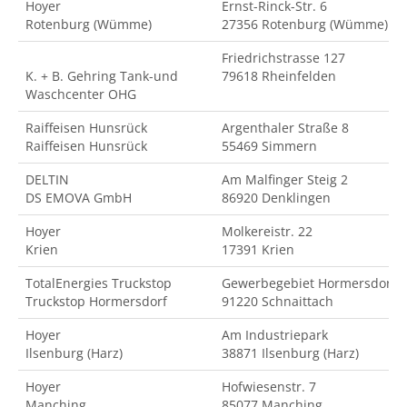
Hoyer
Ernst-Rinck-Str. 6
Rotenburg (Wümme)
27356 Rotenburg (Wümme)
Friedrichstrasse 127
K. + B. Gehring Tank-und
79618 Rheinfelden
Waschcenter OHG
Raiffeisen Hunsrück
Argenthaler Straße 8
Raiffeisen Hunsrück
55469 Simmern
DELTIN
Am Malfinger Steig 2
DS EMOVA GmbH
86920 Denklingen
Hoyer
Molkereistr. 22
Krien
17391 Krien
TotalEnergies Truckstop
Gewerbegebiet Hormersdorf
Truckstop Hormersdorf
91220 Schnaittach
Hoyer
Am Industriepark
Ilsenburg (Harz)
38871 Ilsenburg (Harz)
Hoyer
Hofwiesenstr. 7
Manching
85077 Manching