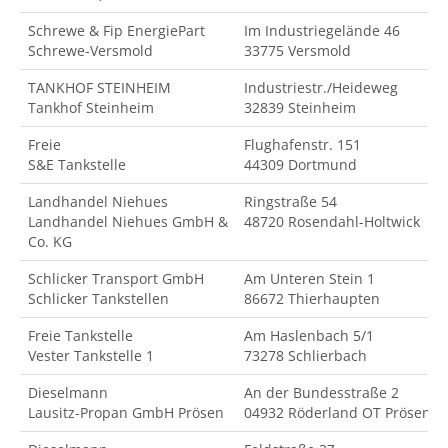
Schrewe & Fip EnergiePart
Im Industriegelände 46
Schrewe-Versmold
33775 Versmold
TANKHOF STEINHEIM
Industriestr./Heideweg
Tankhof Steinheim
32839 Steinheim
Freie
Flughafenstr. 151
S&E Tankstelle
44309 Dortmund
Landhandel Niehues
Ringstraße 54
Landhandel Niehues GmbH &
48720 Rosendahl-Holtwick
Co. KG
Schlicker Transport GmbH
Am Unteren Stein 1
Schlicker Tankstellen
86672 Thierhaupten
Freie Tankstelle
Am Haslenbach 5/1
Vester Tankstelle 1
73278 Schlierbach
Dieselmann
An der Bundesstraße 2
Lausitz-Propan GmbH Prösen
04932 Röderland OT Prösen