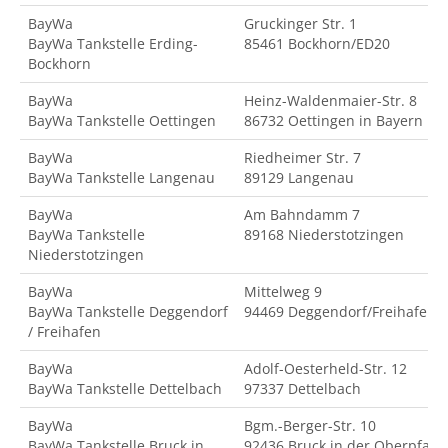
BayWa
Gruckinger Str. 1
BayWa Tankstelle Erding-
85461 Bockhorn/ED20
Bockhorn
BayWa
Heinz-Waldenmaier-Str. 8
BayWa Tankstelle Oettingen
86732 Oettingen in Bayern
BayWa
Riedheimer Str. 7
BayWa Tankstelle Langenau
89129 Langenau
BayWa
Am Bahndamm 7
BayWa Tankstelle
89168 Niederstotzingen
Niederstotzingen
BayWa
Mittelweg 9
BayWa Tankstelle Deggendorf
94469 Deggendorf/Freihafen
/ Freihafen
BayWa
Adolf-Oesterheld-Str. 12
BayWa Tankstelle Dettelbach
97337 Dettelbach
BayWa
Bgm.-Berger-Str. 10
BayWa Tankstelle Bruck in
92436 Bruck in der Oberpfalz