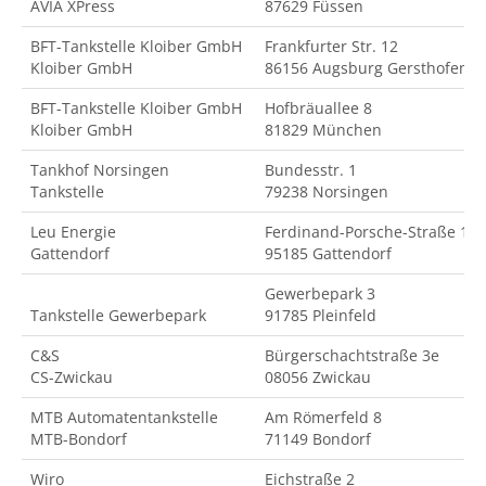
AVIA XPress
87629 Füssen
BFT-Tankstelle Kloiber GmbH
Frankfurter Str. 12
Kloiber GmbH
86156 Augsburg Gersthofen
BFT-Tankstelle Kloiber GmbH
Hofbräuallee 8
Kloiber GmbH
81829 München
Tankhof Norsingen
Bundesstr. 1
Tankstelle
79238 Norsingen
Leu Energie
Ferdinand-Porsche-Straße 18
Gattendorf
95185 Gattendorf
Gewerbepark 3
Tankstelle Gewerbepark
91785 Pleinfeld
C&S
Bürgerschachtstraße 3e
CS-Zwickau
08056 Zwickau
MTB Automatentankstelle
Am Römerfeld 8
MTB-Bondorf
71149 Bondorf
Wiro
Eichstraße 2