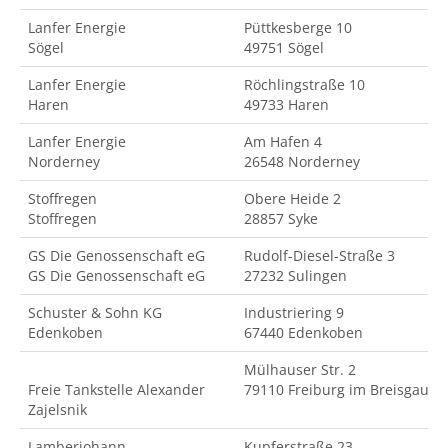
Lanfer Energie
Püttkesberge 10
Sögel
49751 Sögel
Lanfer Energie
Röchlingstraße 10
Haren
49733 Haren
Lanfer Energie
Am Hafen 4
Norderney
26548 Norderney
Stoffregen
Obere Heide 2
Stoffregen
28857 Syke
GS Die Genossenschaft eG
Rudolf-Diesel-Straße 3
GS Die Genossenschaft eG
27232 Sulingen
Schuster & Sohn KG
Industriering 9
Edenkoben
67440 Edenkoben
Mülhauser Str. 2
Freie Tankstelle Alexander
79110 Freiburg im Breisgau
Zajelsnik
Lamberjohann
Kupferstraße 23