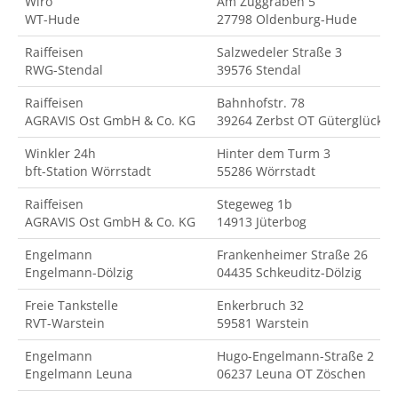
Wiro
Am Zuggraben 5
WT-Hude
27798 Oldenburg-Hude
Raiffeisen
Salzwedeler Straße 3
RWG-Stendal
39576 Stendal
Raiffeisen
Bahnhofstr. 78
AGRAVIS Ost GmbH & Co. KG
39264 Zerbst OT Güterglück
Winkler 24h
Hinter dem Turm 3
bft-Station Wörrstadt
55286 Wörrstadt
Raiffeisen
Stegeweg 1b
AGRAVIS Ost GmbH & Co. KG
14913 Jüterbog
Engelmann
Frankenheimer Straße 26
Engelmann-Dölzig
04435 Schkeuditz-Dölzig
Freie Tankstelle
Enkerbruch 32
RVT-Warstein
59581 Warstein
Engelmann
Hugo-Engelmann-Straße 2
Engelmann Leuna
06237 Leuna OT Zöschen