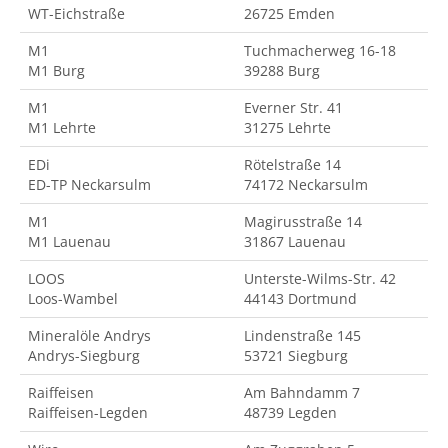
WT-Eichstraße
26725 Emden
M1
Tuchmacherweg 16-18
M1 Burg
39288 Burg
M1
Everner Str. 41
M1 Lehrte
31275 Lehrte
EDi
Rötelstraße 14
ED-TP Neckarsulm
74172 Neckarsulm
M1
Magirusstraße 14
M1 Lauenau
31867 Lauenau
LOOS
Unterste-Wilms-Str. 42
Loos-Wambel
44143 Dortmund
Mineralöle Andrys
Lindenstraße 145
Andrys-Siegburg
53721 Siegburg
Raiffeisen
Am Bahndamm 7
Raiffeisen-Legden
48739 Legden