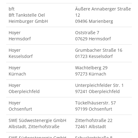
bft
Äußere Annaberger Straße
Bft Tankstelle Oel
12
Heimburger GmbH
09496 Marienberg
Hoyer
Oststraße 7
Hermsdorf
07629 Hermsdorf
Hoyer
Grumbacher Straße 16
Kesselsdorf
01723 Kesselsdorf
Hoyer
Wachtelberg 29
Kürnach
97273 Kürnach
Hoyer
Unterpleichfelder Str. 1
Oberpleichfeld
97241 Oberpleichfeld
Hoyer
Tückelhäuserstr. 57
Ochsenfurt
97199 Ochsenfurt
SWE Südwestenergie GmbH
Zitterhofstraße 22
Albstadt, Zitterhofstraße
72461 Albstadt
SWE Südwestenergie GmbH
Schuckertstraße 8