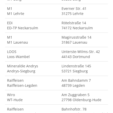
M1
Everner Str. 41
M1 Lehrte
31275 Lehrte
EDi
Rötelstraße 14
ED-TP Neckarsulm
74172 Neckarsulm
M1
Magirusstraße 14
M1 Lauenau
31867 Lauenau
LOOS
Unterste-Wilms-Str. 42
Loos-Wambel
44143 Dortmund
Mineralöle Andrys
Lindenstraße 145
Andrys-Siegburg
53721 Siegburg
Raiffeisen
Am Bahndamm 7
Raiffeisen-Legden
48739 Legden
Wiro
Am Zuggraben 5
WT-Hude
27798 Oldenburg-Hude
Raiffeisen
Bahnhofstr. 78