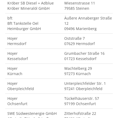
Kröber SB Diesel + Adblue
Wiesenstrasse 11
Kröber Mineralöl GmbH
79585 Steinen
bft
Äußere Annaberger Straße
Bft Tankstelle Oel
12
Heimburger GmbH
09496 Marienberg
Hoyer
Oststraße 7
Hermsdorf
07629 Hermsdorf
Hoyer
Grumbacher Straße 16
Kesselsdorf
01723 Kesselsdorf
Hoyer
Wachtelberg 29
Kürnach
97273 Kürnach
Hoyer
Unterpleichfelder Str. 1
Oberpleichfeld
97241 Oberpleichfeld
Hoyer
Tückelhäuserstr. 57
Ochsenfurt
97199 Ochsenfurt
SWE Südwestenergie GmbH
Zitterhofstraße 22