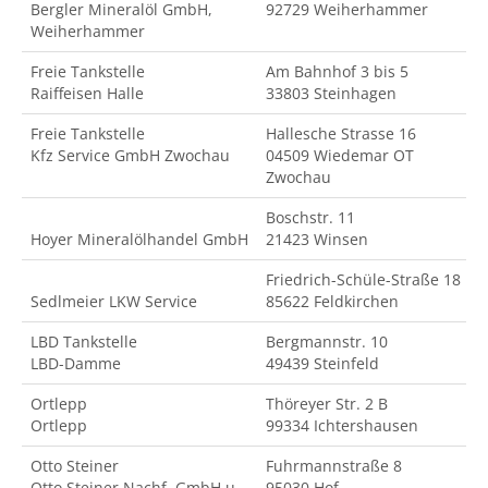
Bergler Mineralöl GmbH,
92729 Weiherhammer
Weiherhammer
Freie Tankstelle
Am Bahnhof 3 bis 5
Raiffeisen Halle
33803 Steinhagen
Freie Tankstelle
Hallesche Strasse 16
Kfz Service GmbH Zwochau
04509 Wiedemar OT
Zwochau
Boschstr. 11
Hoyer Mineralölhandel GmbH
21423 Winsen
Friedrich-Schüle-Straße 18
Sedlmeier LKW Service
85622 Feldkirchen
LBD Tankstelle
Bergmannstr. 10
LBD-Damme
49439 Steinfeld
Ortlepp
Thöreyer Str. 2 B
Ortlepp
99334 Ichtershausen
Otto Steiner
Fuhrmannstraße 8
Otto Steiner Nachf. GmbH u
95030 Hof