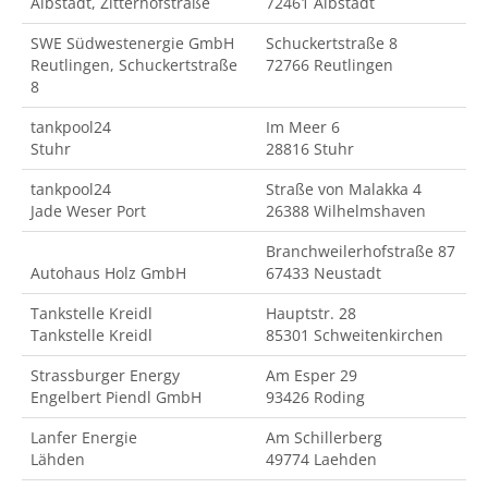
Albstadt, Zitterhofstraße
72461 Albstadt
SWE Südwestenergie GmbH
Schuckertstraße 8
Reutlingen, Schuckertstraße
72766 Reutlingen
8
tankpool24
Im Meer 6
Stuhr
28816 Stuhr
tankpool24
Straße von Malakka 4
Jade Weser Port
26388 Wilhelmshaven
Branchweilerhofstraße 87
Autohaus Holz GmbH
67433 Neustadt
Tankstelle Kreidl
Hauptstr. 28
Tankstelle Kreidl
85301 Schweitenkirchen
Strassburger Energy
Am Esper 29
Engelbert Piendl GmbH
93426 Roding
Lanfer Energie
Am Schillerberg
Lähden
49774 Laehden