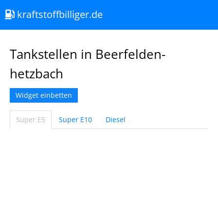
kraftstoffbilliger.de
Tankstellen in Beerfelden-
hetzbach
Widget einbetten
Super E5
Super E10
Diesel