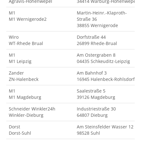
Agravis-Hohenwepel
34414 Warburg-Hohenwepel
M1
Martin-Heinr.-Klaproth-
M1 Wernigerode2
Straße 36
38855 Wernigerode
Wiro
Dorfstraße 44
WT-Rhede Brual
26899 Rhede-Brual
M1
Am Ostergraben 8
M1 Leipzig
04435 Schkeuditz-Leipzig
Zander
Am Bahnhof 3
ZN-Halenbeck
16945 Halenbeck-Rohlsdorf
M1
Saalestraße 5
M1 Magdeburg
39126 Magdeburg
Schneider Winkler24h
Industriestraße 30
Winkler-Dieburg
64807 Dieburg
Dorst
Am Steinsfelder Wasser 12
Dorst-Suhl
98528 Suhl