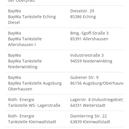
der Oberpfalz
BayWa
Dieselstr. 29
BayWa Tankstelle Eching
85386 Eching
Diesel
BayWa
Bmg.-Sgoff-Straße 3
BayWa Tankstelle
85391 Allershausen
Allershausen I
BayWa
Industriestraße 3
BayWa Tankstelle
94559 Niederwinkling
Niederwinkling
BayWa
Gubener Str. 9
BayWa Tankstelle Augsburg
86156 Augsburg/Oberhausen
Oberhausen
Roth- Energie
Lagerstr. 8 (Industriegebiet)
Tankstelle WS- Lagerstraße
64331 Weiterstadt
Roth- Energie
Daimlerring Str. 22
Tankstelle Kleinwallstadt
63839 Kleinwallstadt