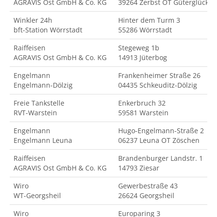
AGRAVIS Ost GmbH & Co. KG
39264 Zerbst OT Güterglück
Winkler 24h
Hinter dem Turm 3
bft-Station Wörrstadt
55286 Wörrstadt
Raiffeisen
Stegeweg 1b
AGRAVIS Ost GmbH & Co. KG
14913 Jüterbog
Engelmann
Frankenheimer Straße 26
Engelmann-Dölzig
04435 Schkeuditz-Dölzig
Freie Tankstelle
Enkerbruch 32
RVT-Warstein
59581 Warstein
Engelmann
Hugo-Engelmann-Straße 2
Engelmann Leuna
06237 Leuna OT Zöschen
Raiffeisen
Brandenburger Landstr. 1
AGRAVIS Ost GmbH & Co. KG
14793 Ziesar
Wiro
Gewerbestraße 43
WT-Georgsheil
26624 Georgsheil
Wiro
Europaring 3