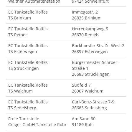
Walther Automatenstation
97424 Schweinfurt
EC Tankstelle Rolfes
Immegastr. 2
TS Brinkum
26835 Brinkum
EC Tankstelle Rolfes
Herrenkampweg 5
TS Remels
26670 Remels
EC Tankstelle Rolfes
Bockhorster Straße-West 2
TS Esterwegen
26897 Esterwegen
EC Tankstelle Rolfes
Bürgermeister-Schroer-
TS Strücklingen
Straße 1
26683 Strücklingen
EC Tankstelle Rolfes
Südfeld 7
TS Walchum
26907 Walchum
EC Tankstelle Rolfes
Carl-Benz-Strasse 7-9
TS Sedelsberg
26683 Sedelsberg
Freie Tankstelle
Am Sand 30
Geiger GmbH Tankstelle Rohr
91189 Rohr