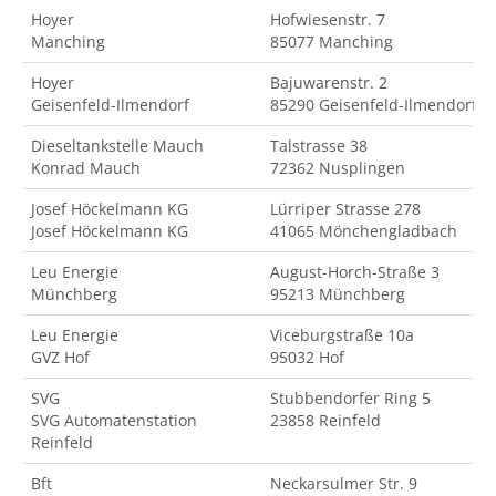
Hoyer
Hofwiesenstr. 7
Manching
85077 Manching
Hoyer
Bajuwarenstr. 2
Geisenfeld-Ilmendorf
85290 Geisenfeld-Ilmendorf
Dieseltankstelle Mauch
Talstrasse 38
Konrad Mauch
72362 Nusplingen
Josef Höckelmann KG
Lürriper Strasse 278
Josef Höckelmann KG
41065 Mönchengladbach
Leu Energie
August-Horch-Straße 3
Münchberg
95213 Münchberg
Leu Energie
Viceburgstraße 10a
GVZ Hof
95032 Hof
SVG
Stubbendorfer Ring 5
SVG Automatenstation
23858 Reinfeld
Reinfeld
Bft
Neckarsulmer Str. 9