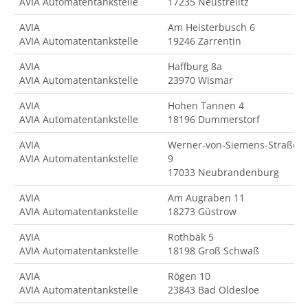
AVIA Automatentankstelle
17235 Neustrelitz
AVIA
Am Heisterbusch 6
AVIA Automatentankstelle
19246 Zarrentin
AVIA
Haffburg 8a
AVIA Automatentankstelle
23970 Wismar
AVIA
Hohen Tannen 4
AVIA Automatentankstelle
18196 Dummerstorf
AVIA
Werner-von-Siemens-Straße
AVIA Automatentankstelle
9
17033 Neubrandenburg
AVIA
Am Augraben 11
AVIA Automatentankstelle
18273 Güstrow
AVIA
Rothbäk 5
AVIA Automatentankstelle
18198 Groß Schwaß
AVIA
Rögen 10
AVIA Automatentankstelle
23843 Bad Oldesloe