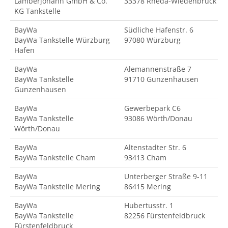
Lamberjohann GmbH & Co.
33378 Rheda-Wiedenbrück
KG Tankstelle
BayWa
Südliche Hafenstr. 6
BayWa Tankstelle Würzburg
97080 Würzburg
Hafen
BayWa
Alemannenstraße 7
BayWa Tankstelle
91710 Gunzenhausen
Gunzenhausen
BayWa
Gewerbepark C6
BayWa Tankstelle
93086 Wörth/Donau
Wörth/Donau
BayWa
Altenstadter Str. 6
BayWa Tankstelle Cham
93413 Cham
BayWa
Unterberger Straße 9-11
BayWa Tankstelle Mering
86415 Mering
BayWa
Hubertusstr. 1
BayWa Tankstelle
82256 Fürstenfeldbruck
Fürstenfeldbruck