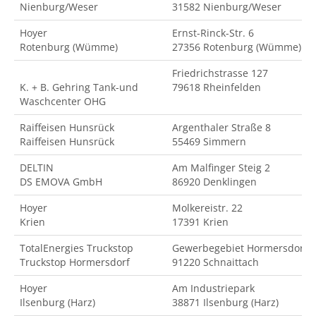
Nienburg/Weser
31582 Nienburg/Weser
Hoyer
Ernst-Rinck-Str. 6
Rotenburg (Wümme)
27356 Rotenburg (Wümme)
Friedrichstrasse 127
K. + B. Gehring Tank-und
79618 Rheinfelden
Waschcenter OHG
Raiffeisen Hunsrück
Argenthaler Straße 8
Raiffeisen Hunsrück
55469 Simmern
DELTIN
Am Malfinger Steig 2
DS EMOVA GmbH
86920 Denklingen
Hoyer
Molkereistr. 22
Krien
17391 Krien
TotalEnergies Truckstop
Gewerbegebiet Hormersdorf
Truckstop Hormersdorf
91220 Schnaittach
Hoyer
Am Industriepark
Ilsenburg (Harz)
38871 Ilsenburg (Harz)