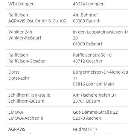
WT-Löningen
49624 Löningen
Raiffeisen
Am Bahnhof
AGRAVIS Ost GmbH & Co. KG
06909 Rackith
Winkler 24h
In den Leppsteinswiesen 14-
Winkler-Roßdorf
20
64380 Roßdorf
Raiffeisen
Raiffeisenstraße 18
Raiffeisen-Gescher
48712 Gescher
Dorst
Bürgermeister-Dr-Nebel-Str.
Dorst-Lohr
11
97816 Lohr am Main
Schillhorn Tankstelle
Am Fischereihafen 31
Schillhorn-Büsum
25761 Büsum
EMOVA
Gut-Dämme-Straße 22
EMOVA-Aachen II
52070 Aachen
AGRAVIS
Feldmark 17