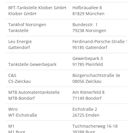
BFT-Tankstelle Kloiber GmbH
Hofbräuallee 8
Kloiber GmbH
81829 München
Tankhof Norsingen
Bundesstr. 1
Tankstelle
79238 Norsingen
Leu Energie
Ferdinand-Porsche-Straße 18
Gattendorf
95185 Gattendorf
Gewerbepark 3
Tankstelle Gewerbepark
91785 Pleinfeld
C&S
Bürgerschachtstraße 3e
CS-Zwickau
08056 Zwickau
MTB Automatentankstelle
Am Römerfeld 8
MTB-Bondorf
71149 Bondorf
Wiro
Eichstraße 2
WT-Eichstraße
26725 Emden
M1
Tuchmacherweg 16-18
M1 Burg
39288 Burg