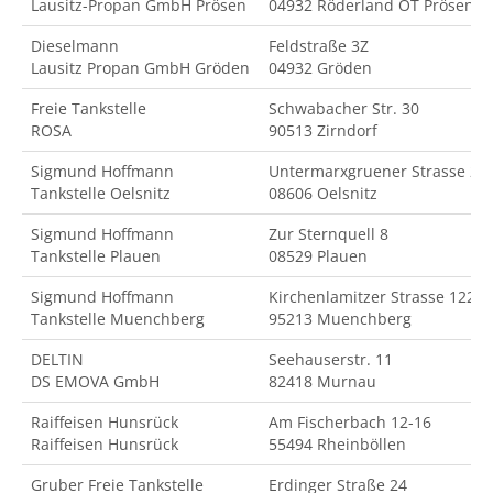
Lausitz-Propan GmbH Prösen
04932 Röderland OT Prösen
Dieselmann
Feldstraße 3Z
Lausitz Propan GmbH Gröden
04932 Gröden
Freie Tankstelle
Schwabacher Str. 30
ROSA
90513 Zirndorf
Sigmund Hoffmann
Untermarxgruener Strasse 2
Tankstelle Oelsnitz
08606 Oelsnitz
Sigmund Hoffmann
Zur Sternquell 8
Tankstelle Plauen
08529 Plauen
Sigmund Hoffmann
Kirchenlamitzer Strasse 122
Tankstelle Muenchberg
95213 Muenchberg
DELTIN
Seehauserstr. 11
DS EMOVA GmbH
82418 Murnau
Raiffeisen Hunsrück
Am Fischerbach 12-16
Raiffeisen Hunsrück
55494 Rheinböllen
Gruber Freie Tankstelle
Erdinger Straße 24